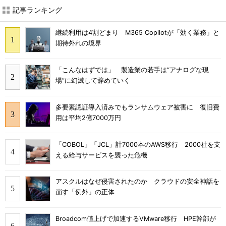
記事ランキング
継続利用は4割どまり M365 Copilotが「効く業務」と
期待外れの境界
「こんなはずでは」 製造業の若手は“アナログな現
場”に幻滅して辞めていく
多要素認証導入済みでもランサムウェア被害に 復旧費
用は平均2億7000万円
「COBOL」「JCL」計7000本のAWS移行 2000社を支
える給与サービスを襲った危機
アスクルはなぜ侵害されたのか クラウドの安全神話を
崩す「例外」の正体
Broadcom値上げで加速するVMware移行 HPE幹部が