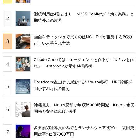
継続利用は4割どまり M365 Copilotが「効く業務」と
期待外れの境界
画面をティッシュで拭くのはNG Dellが推奨するPCの
正しいお手入れ方法
Claude Codeでは「エージェントを作るな、スキルを作
れ」 Anthropicが示すAI構築術
Broadcom値上げで加速するVMware移行 HPE幹部が
明かすAI時代の備え
沖縄電力、Notes脱却で年1万5000時間減 kintone市民
開発を安全に広げた6手
多要素認証導入済みでもランサムウェア被害に 復旧費
用は平均2億7000万円