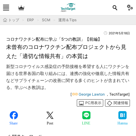
トップ
ERP
SCM
運用＆Tips
2021年5月18日
コロナワクチン配布に学ぶ「5つの教訓」【前編】
未曾有のコロナワクチン配布プロジェクトから見
えた「適切な情報共有」の本質は
新型コロナウイルス感染症の予防接種を希望する人にワクチンを
届ける世界各国の取り組みには、連携の強化や徹底した情報共有
などサプライチェーンの改善に関する多くのヒントが含まれてい
る。学ぶべき教訓は。
[
George Lawton
，TechTarget]
PC用表示
関連情報
Share
Post
LINE
Hatena