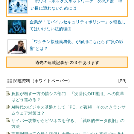
「ホワイトボックスネットワーク」の光と影 痛
い目に遭わないためには
企業が「モバイルセキュリティポリシー」を軽視し
てはいけない法的理由
「ワクチン接種義務化」が雇用にもたらす“負の影
響”とは？
過去の連載記事が 223 件あります
関連資料（ホワイトペーパー）
[PR]
負担が増す一方の情シス部門 「次世代のIT運用」への変革
はどう進める？
AI時代のビジネス基盤として「PC」が復権 そのときランサ
ムウェア対策は？
サイバー攻撃からビジネスを守る、「戦略的データ復旧」の
方法
商用利用の安全性を確保し大量のコンテンツを高速で生成す