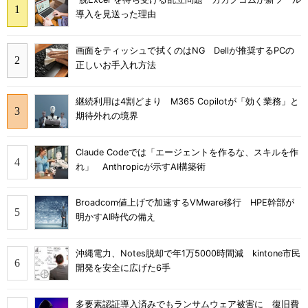
導入を見送った理由
画面をティッシュで拭くのはNG Dellが推奨するPCの
正しいお手入れ方法
継続利用は4割どまり M365 Copilotが「効く業務」と
期待外れの境界
Claude Codeでは「エージェントを作るな、スキルを作
れ」 Anthropicが示すAI構築術
Broadcom値上げで加速するVMware移行 HPE幹部が
明かすAI時代の備え
沖縄電力、Notes脱却で年1万5000時間減 kintone市民
開発を安全に広げた6手
多要素認証導入済みでもランサムウェア被害に 復旧費