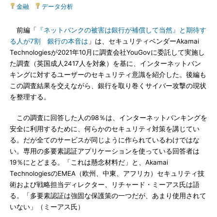
金融
|
データ分析
前編「
『ネットバンクの被害は銀行が補償して当然』と期待す
る人が7割 銀行の本音は
」は、セキュリティベンダーAkamai
Technologiesが2021年10月に調査会社YouGovに委託して実施し
た調査（英国成人2417人を対象）を基に、インターネットバン
キングに対するユーザーのセキュリティ意識を紹介した。後編も
この調査結果を交えながら、銀行を取り巻くサイバー攻撃の現状
を整理する。
この調査に回答した人の98％は、インターネットバンキングを
安全に利用するために、何らかのセキュリティ対策を講じてい
る。だが全てのサービスが同じように作られているわけではな
い。専用の多要素認証アプリケーションを使っている回答者は
19％にとどまる。「これは懸念材料だ」と、Akamai
TechnologiesのEMEA（欧州、中東、アフリカ）セキュリティ技
術および戦略担当ディレクター、リチャード・ミーアス氏は語
る。「多要素認証は強固な保護策の一つだが、あまり使用されて
いない」（ミーアス氏）