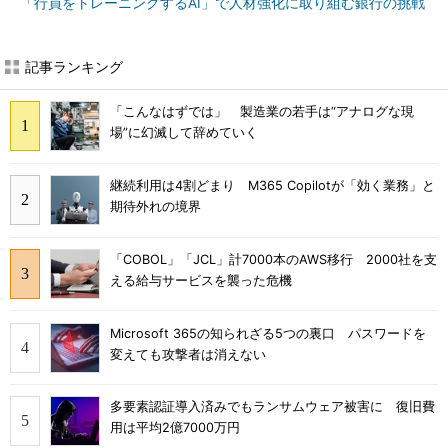
「行員をトレーニングするAI」で人材強化に取り組む銀行の挑戦
記事ランキング
「こんなはずでは」 製造業の若手は“アナログな現
場”に幻滅して辞めていく
継続利用は4割どまり M365 Copilotが「効く業務」と
期待外れの境界
「COBOL」「JCL」計7000本のAWS移行 2000社を支
える給与サービスを襲った危機
Microsoft 365の知られざる5つの裏口 パスワードを
変えても攻撃者は消えない
多要素認証導入済みでもランサムウェア被害に 復旧費
用は平均2億7000万円