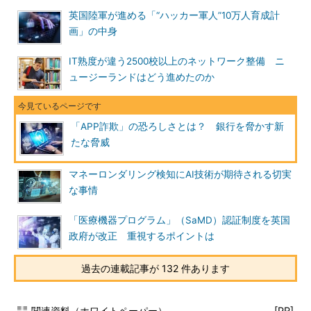
英国陸軍が進める「“ハッカー軍人”10万人育成計
画」の中身
IT熟度が違う2500校以上のネットワーク整備 ニ
ュージーランドはどう進めたのか
「APP詐欺」の恐ろしさとは？ 銀行を脅かす新
たな脅威
マネーロンダリング検知にAI技術が期待される切実
な事情
「医療機器プログラム」（SaMD）認証制度を英国
政府が改正 重視するポイントは
過去の連載記事が 132 件あります
関連資料（ホワイトペーパー）
[PR]