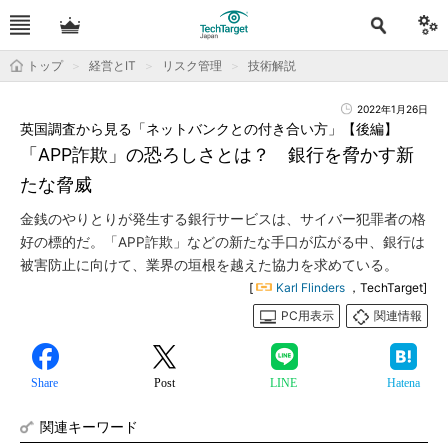
トップ
経営とIT
リスク管理
技術解説
2022年1月26日
英国調査から見る「ネットバンクとの付き合い方」【後編】
「APP詐欺」の恐ろしさとは？ 銀行を脅かす新
たな脅威
金銭のやりとりが発生する銀行サービスは、サイバー犯罪者の格
好の標的だ。「APP詐欺」などの新たな手口が広がる中、銀行は
被害防止に向けて、業界の垣根を越えた協力を求めている。
[
Karl Flinders
，TechTarget]
PC用表示
関連情報
Share
Post
LINE
Hatena
関連キーワード