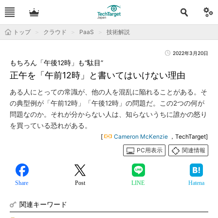
トップ
クラウド
PaaS
技術解説
2022年3月20日
もちろん「午後12時」も“駄目”
正午を「午前12時」と書いてはいけない理由
ある人にとっての常識が、他の人を混乱に陥れることがある。そ
の典型例が「午前12時」「午後12時」の問題だ。この2つの何が
問題なのか。それが分からない人は、知らないうちに誰かの怒り
を買っている恐れがある。
[
Cameron McKenzie
，TechTarget]
PC用表示
関連情報
Share
Post
LINE
Hatena
関連キーワード