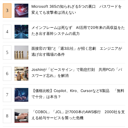
Microsoft 365の知られざる5つの裏口 パスワードを
変えても攻撃者は消えない
メインフレームは死なず AI活用で20年来の高収益をた
たき出す基幹システムの底力
面接官の“勘”と「週3出社」が招く悲劇 エンジニアが
逃げ出す職場の条件
Joshinが「ピースサイン」で勤怠打刻 共用PCの「パ
スワード忘れ」を解消
【価格比較】Copilot、Kiro、Cursorなど6製品 「無料
で十分」は本当？
「COBOL」「JCL」計7000本のAWS移行 2000社を支
える給与サービスを襲った危機