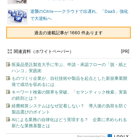
逆襲のCitrix――クラウドで出遅れ、「DaaS」強化
で大逆転へ
過去の連載記事が 1660 件あります
関連資料（ホワイトペーパー）
[PR]
医薬品受託製造大手に学ぶ、申請・承認フローの「脱・紙と
ハンコ」実践術
ものづくり企業が、自社技術や製品を起点とした新規事業開
発で成功を収めるには
キーワード検索の限界を突破、「セマンティック検索」実装
の鉄則とは？
経費精算システムはなぜ定着しない？ 導入後の負荷を防ぐ
製品選びのポイント
AIによる業務の自律化はどう実現する？ 企業に求められる
新たな業務基盤とは
Recommended by