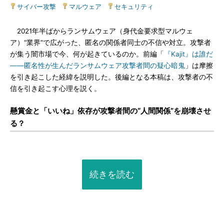
サイバー攻撃
|
マルウェア
|
セキュリティ
2021年半ばからランサムウェア（身代金要求型マルウェ
ア）“業界”で広がった、匿名の関係者同士の不信や対立。攻撃者
が集う闇市場で今、何が起きているのか。前編「
『Kajit』は誰だ
――匿名性が生んだランサムウェア攻撃者間の疑心暗鬼
」は摩擦
を引き起こした経緯を説明した。後編となる本稿は、攻撃者の不
信を引き起こす心理を説く。
懸賞金と「いいね」依存が攻撃者間の“人間関係”を崩壊させ
る？
続きを読む