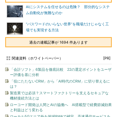
AIにシステムを任せるのは危険？ 部分的なシステ
ム自動化が無難なのか
“パスワードのいらない世界”を職場だけじゃなく工
場でも実現する方法
過去の連載記事が 1694 件あります
関連資料（ホワイトペーパー）
[PR]
「会計ソフト」6製品を徹底比較 22の選定ポイントをユーザ
ー評価を基に分析
「役にたたないCRM」から「AI時代のCRM」に切り替えるに
は？
製造業では必須？スマートファクトリーを支えるセキュアな
機材接続方法とは
ローコード開発は人間とAIの協働へ AI搭載型で経費節減効果
と利益はどう変わる
ローカル5Gエリア外を地域BWAで補完、高速通信サービスを