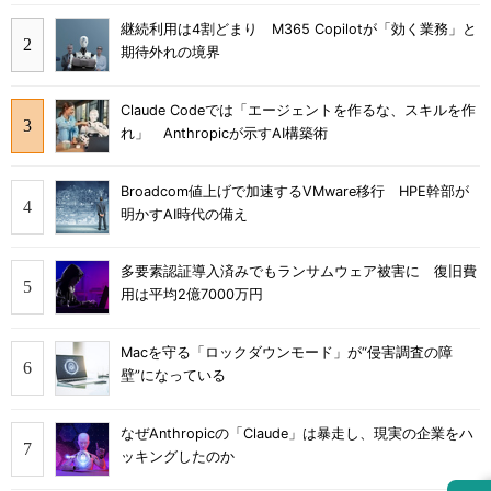
継続利用は4割どまり M365 Copilotが「効く業務」と
期待外れの境界
Claude Codeでは「エージェントを作るな、スキルを作
れ」 Anthropicが示すAI構築術
Broadcom値上げで加速するVMware移行 HPE幹部が
明かすAI時代の備え
多要素認証導入済みでもランサムウェア被害に 復旧費
用は平均2億7000万円
Macを守る「ロックダウンモード」が“侵害調査の障
壁”になっている
なぜAnthropicの「Claude」は暴走し、現実の企業をハ
ッキングしたのか