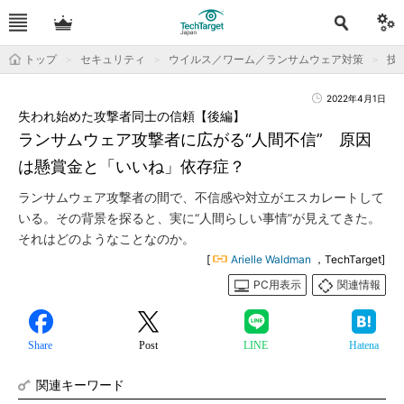
トップ
セキュリティ
ウイルス／ワーム／ランサムウェア対策
技
2022年4月1日
失われ始めた攻撃者同士の信頼【後編】
ランサムウェア攻撃者に広がる“人間不信” 原因
は懸賞金と「いいね」依存症？
ランサムウェア攻撃者の間で、不信感や対立がエスカレートして
いる。その背景を探ると、実に“人間らしい事情”が見えてきた。
それはどのようなことなのか。
[
Arielle Waldman
，TechTarget]
PC用表示
関連情報
Share
Post
LINE
Hatena
関連キーワード