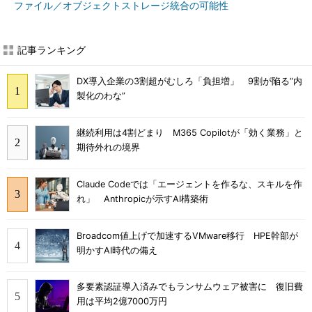
ファイル／オブジェクトストレージ統合の可能性
記事ランキング
DX導入企業の3割超がむしろ「負担増」 9割が陥る“内
製化のわな”
継続利用は4割どまり M365 Copilotが「効く業務」と
期待外れの境界
Claude Codeでは「エージェントを作るな、スキルを作
れ」 Anthropicが示すAI構築術
Broadcom値上げで加速するVMware移行 HPE幹部が
明かすAI時代の備え
多要素認証導入済みでもランサムウェア被害に 復旧費
用は平均2億7000万円