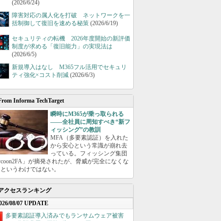
(2026/6/24)
障害対応の属人化を打破 ネットワークを一
括制御して復旧を速める秘策
(2026/6/19)
セキュリティの転機 2026年度開始の新評価
制度が求める「復旧能力」の実現法は
(2026/6/5)
新規導入はなし M365フル活用でセキュリ
ティ強化×コスト削減
(2026/6/3)
From Informa TechTarget
瞬時にM365が乗っ取られる
――全社員に周知すべき“新フ
ィッシング”の教訓
MFA（多要素認証）を入れた
から安心という常識が崩れ去
っている。フィッシング集団
ycoon2FA」が摘発されたが、脅威が完全になくな
たというわけではない。
アクセスランキング
026/08/07 UPDATE
多要素認証導入済みでもランサムウェア被害