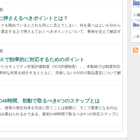
社
ト構
際に押さえるべきポイントとは？
ックを眺めているとどれも同じに見えてしまい、何を選べばよいか分から
を選定する上で押さえておくべきポイントについて、事例を交えて解説す
／B
社
ASEで効率的に対応するためのポイント
たセキュリティ対策評価制度（SCS評価制度）」。本動画では制度対応
効率的な対策を紹介するとともに、失敗しないSASEの製品選定について解
48時間、初動で取るべき6つのステップとは
も、侵害の発生自体を完全に防ぐことは困難だ。そこで重要となるのは、
み重ねられるかである。最初の48時間で取るべき6つの対応ステップに