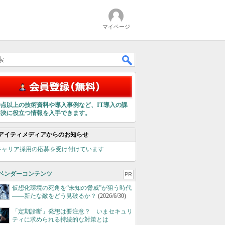
マイページ
00点以上の技術資料や導入事例など、IT導入の課
解決に役立つ情報を入手できます。
アイティメディアからのお知らせ
キャリア採用の応募を受け付けています
ベンダーコンテンツ
PR
仮想化環境の死角を“未知の脅威”が狙う時代
――新たな敵をどう見破るか？
(2026/6/30)
「定期診断」発想は要注意？ いまセキュリ
ティに求められる持続的な対策とは