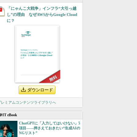
「にゃんこ大戦争」インフラ“大引っ越
し”の理由 なぜAWSからGoogle Cloud
に？
ダウンロード
 プレミアムコンテンツライブラリへ
＠IT eBook
ChatGPTに「入力してはいけない」5
項目――押さえておきたい“生成AIの
NGリスト”