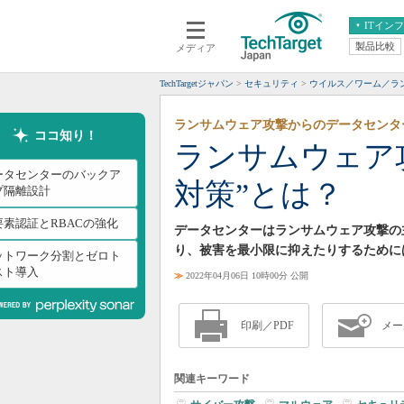
ITイン
製品比較
メディア
クラウド
エンタープライズ
ERP
仮想化
TechTargetジャパン
セキュリティ
ウイルス／ワーム／ラ
データ分析
サーバ＆ストレージ
ランサムウェア攻撃からのデータセンタ
CX
スマートモバイル
ココ知り！
ランサムウェア
情報系システム
ネットワーク
ータセンターのバックア
対策”とは？
システム運用管理
プ隔離設計
要素認証とRBACの強化
データセンターはランサムウェア攻撃の
り、被害を最小限に抑えたりするために
ットワーク分割とゼロト
スト導入
≫
2022年04月06日 10時00分 公開
印刷／PDF
メー
関連キーワード