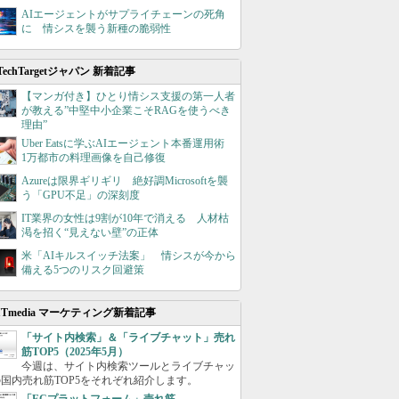
AIエージェントがサプライチェーンの死角
に 情シスを襲う新種の脆弱性
TechTargetジャパン 新着記事
【マンガ付き】ひとり情シス支援の第一人者
が教える”中堅中小企業こそRAGを使うべき
理由”
Uber Eatsに学ぶAIエージェント本番運用術
1万都市の料理画像を自己修復
Azureは限界ギリギリ 絶好調Microsoftを襲
う「GPU不足」の深刻度
IT業界の女性は9割が10年で消える 人材枯
渇を招く“見えない壁”の正体
米「AIキルスイッチ法案」 情シスが今から
備える5つのリスク回避策
ITmedia マーケティング新着記事
「サイト内検索」＆「ライブチャット」売れ
筋TOP5（2025年5月）
今週は、サイト内検索ツールとライブチャッ
国内売れ筋TOP5をそれぞれ紹介します。