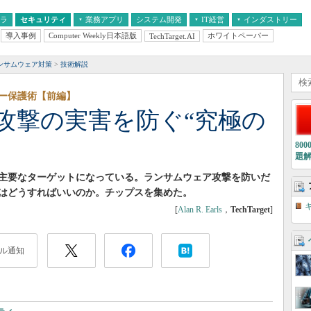
フラ
セキュリティ
業務アプリ
システム開発
IT経営
インダストリー
導入事例
Computer Weekly日本語版
ホワイトペーパー
TechTarget.AI
AI
経営とIT
医療IT
中堅・中小企業とIT
教育IT
ンサムウェア対策
技術解説
ー保護術【前編】
攻撃の実害を防ぐ“究極の
80
題
主要なターゲットになっている。ランサムウェア攻撃を防いだ
はどうすればいいのか。チップスを集めた。
[
Alan R. Earls
，
TechTarget
]
ル通知