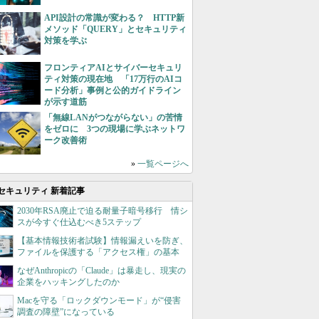
API設計の常識が変わる？ HTTP新
メソッド「QUERY」とセキュリティ
対策を学ぶ
フロンティアAIとサイバーセキュリ
ティ対策の現在地 「17万行のAIコ
ード分析」事例と公的ガイドライン
が示す道筋
「無線LANがつながらない」の苦情
をゼロに 3つの現場に学ぶネットワ
ーク改善術
»
一覧ページへ
セキュリティ 新着記事
2030年RSA廃止で迫る耐量子暗号移行 情シ
スが今すぐ仕込むべき5ステップ
【基本情報技術者試験】情報漏えいを防ぎ、
ファイルを保護する「アクセス権」の基本
なぜAnthropicの「Claude」は暴走し、現実の
企業をハッキングしたのか
Macを守る「ロックダウンモード」が“侵害
調査の障壁”になっている