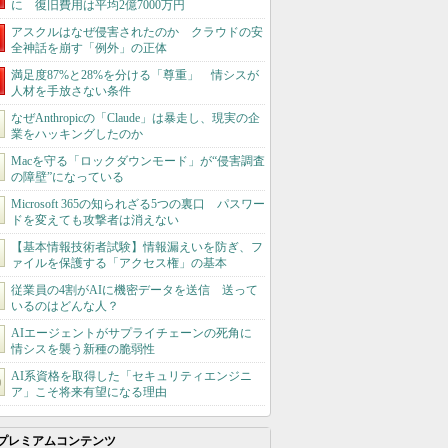
に 復旧費用は平均2億7000万円
アスクルはなぜ侵害されたのか クラウドの安
全神話を崩す「例外」の正体
満足度87%と28%を分ける「尊重」 情シスが
人材を手放さない条件
なぜAnthropicの「Claude」は暴走し、現実の企
業をハッキングしたのか
Macを守る「ロックダウンモード」が“侵害調査
の障壁”になっている
Microsoft 365の知られざる5つの裏口 パスワー
ドを変えても攻撃者は消えない
【基本情報技術者試験】情報漏えいを防ぎ、フ
ァイルを保護する「アクセス権」の基本
従業員の4割がAIに機密データを送信 送って
いるのはどんな人？
AIエージェントがサプライチェーンの死角に
情シスを襲う新種の脆弱性
AI系資格を取得した「セキュリティエンジニ
ア」こそ将来有望になる理由
プレミアムコンテンツ