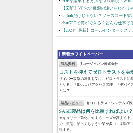
PDFを編集する方法を徹底解説！Wor
【図解】VPNの4種類の違いをわか
Githubだけじゃない？ソースコード
chatGPTで何ができる？どんな仕事
【2024年最新】コールセンターシス
新着ホワイトペーパー
製品資料
リコージャパン株式会社
コストを抑えてゼロトラストを実現する
サイバー攻撃の激化を受け、ゼロトラストに
となる、「IDおよびアクセス管理」「デバイ
とは？
製品レビュー
セコムトラストシステムズ株
SASE製品は何を比較すればよい
セキュリティ強化に対するニーズが高まる中、
で、混乱に陥ってしまう企業が多い。本動画
説する。