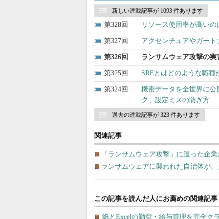
新しい連載記事が 1093 件あります
328
リソース使用率が高いの
327
アクセンチュアやガート
326
ランサムウェア攻撃の実
325
SREとはどのような職
324
機密データを全世界に公
ク」設定ミスの防ぎ方
過去の連載記事が 323 件あります
関連記事
「ランサムウェア攻撃」に遭った企業
ランサムウェアに襲われた自治体が、