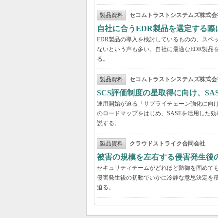
製品資料
セコムトラストシステムズ株式会
自社に合うEDR製品を選定する
EDR製品の導入を検討しているものの、スペ
ないという声も多い。自社に最適なEDR製品
る。
製品資料
セコムトラストシステムズ株式会
SCS評価制度の星取得に向け、S
運用開始が迫る「サプライチェーン強化に向け
のロードマップをはじめ、SASEを活用した
説する。
製品資料
クラウドストライク合同会社
被害の規模を左右する侵害発生後の
セキュリティチームがどれほど防御を固めて
侵害発生後の初動でいかに冷静な意思決定を積
迫る。