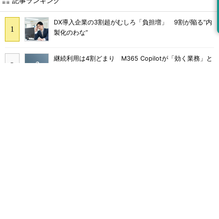
記事ランキング
DX導入企業の3割超がむしろ「負担増」 9割が陥る“内
製化のわな”
継続利用は4割どまり M365 Copilotが「効く業務」と
期待外れの境界
Claude Codeでは「エージェントを作るな、スキルを作
れ」 Anthropicが示すAI構築術
Broadcom値上げで加速するVMware移行 HPE幹部が
明かすAI時代の備え
多要素認証導入済みでもランサムウェア被害に 復旧費
用は平均2億7000万円
Macを守る「ロックダウンモード」が“侵害調査の障
壁”になっている