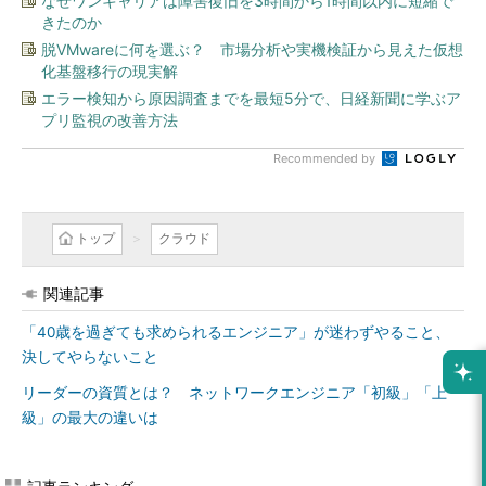
なぜワンキャリアは障害復旧を3時間から1時間以内に短縮で
きたのか
脱VMwareに何を選ぶ？ 市場分析や実機検証から見えた仮想
化基盤移行の現実解
エラー検知から原因調査までを最短5分で、日経新聞に学ぶア
プリ監視の改善方法
Recommended by
トップ
クラウド
関連記事
「40歳を過ぎても求められるエンジニア」が迷わずやること、
決してやらないこと
リーダーの資質とは？ ネットワークエンジニア「初級」「上
級」の最大の違いは