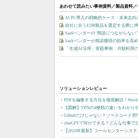
あわせて読みたい事例資料／製品資料／
AI PC導入の戦略的ケース：未来志
自社に合うEDR製品を選定する際に
SaaSベンダーの“商談につながらな
SaaSベンダーが商談獲得の効率を高
「生成AI活用」実践事例：月額利用
PDFを編集する方法を徹底解説！Wor
【図解】VPNの4種類の違いをわか
Githubだけじゃない？ソースコード
chatGPTで何ができる？どんな仕事
【2024年最新】コールセンターシス