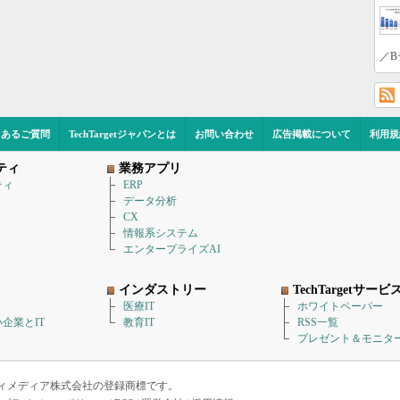
／B
くあるご質問
TechTargetジャパンとは
お問い合わせ
広告掲載について
利用規
ティ
業務アプリ
ティ
ERP
データ分析
CX
情報系システム
エンタープライズAI
インダストリー
TechTargetサービ
医療IT
ホワイトペーパー
企業とIT
教育IT
RSS一覧
プレゼント＆モニタ
アイティメディア株式会社の登録商標です。