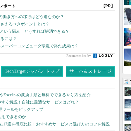
レポート
【PR】
向の働き方への移行はどう進むのか？
押さえるべきポイントとは？
い”という悩み どうすれば解消できる？
めるには？
のスーパーコンピュータ環境で得た成果は？
Recommended by
TechTargetジャパン トップ
サーバ＆ストレージ
dやExcelへの変換手順と無料でできるやり方を紹介
りやすく解説！自社に最適なサービスはどれ？
管理ツールをピックアップ
で活用できるのか
テム17選を徹底比較！おすすめサービスと選び方のコツを解説