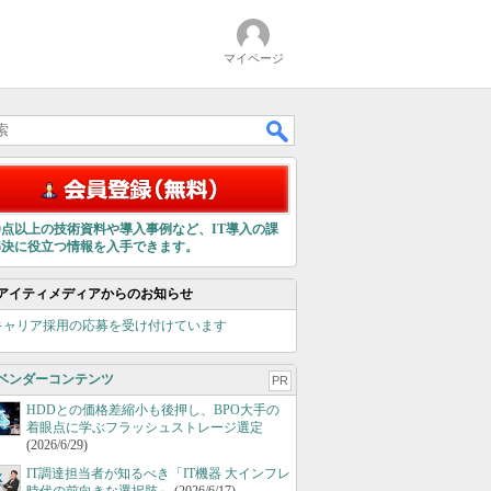
マイページ
00点以上の技術資料や導入事例など、IT導入の課
解決に役立つ情報を入手できます。
アイティメディアからのお知らせ
キャリア採用の応募を受け付けています
ベンダーコンテンツ
PR
HDDとの価格差縮小も後押し、BPO大手の
着眼点に学ぶフラッシュストレージ選定
(2026/6/29)
IT調達担当者が知るべき「IT機器 大インフレ