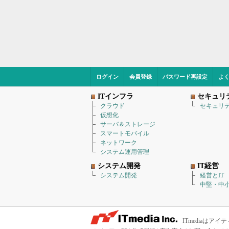
ログイン
会員登録
パスワード再設定
よ
ITインフラ
セキュリ
クラウド
セキュリ
仮想化
サーバ＆ストレージ
スマートモバイル
ネットワーク
システム運用管理
システム開発
IT経営
システム開発
経営とIT
中堅・中小
ITmediaは