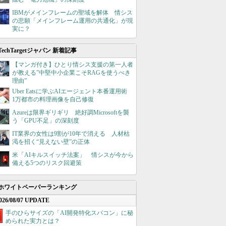
IBMがメインフレームの聖域を解体 情シス
の悲願「メインフレーム運用の共通化」が現
実に？
TechTargetジャパン 新着記事
【マンガ付き】ひとり情シス支援の第一人者
が教える”中堅中小企業こそRAGを使うべき
理由”
Uber Eatsに学ぶAIエージェント本番運用術
1万都市の料理画像を自己修復
Azureは限界ギリギリ 絶好調Microsoftを襲
う「GPU不足」の深刻度
IT業界の女性は9割が10年で消える 人材枯
渇を招く“見えない壁”の正体
米「AIキルスイッチ法案」 情シスが今から
備える5つのリスク回避策
ホワイトペーパーランキング
026/08/07 UPDATE
手のひらサイズの「AI開発特化スパコン」に秘
められた実力とは？