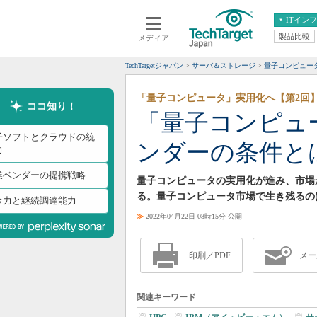
ITイン
製品比較
メディア
クラウド
エンタープライズ
ERP
仮想化
TechTargetジャパン
サーバ＆ストレージ
量子コンピュー
データ分析
サーバ＆ストレージ
「量子コンピュータ」実用化へ【第2回
CX
スマートモバイル
ココ知り！
「量子コンピュ
情報系システム
ネットワーク
子ソフトとクラウドの統
ンダーの条件と
システム運用管理
力
業ベンダーの提携戦略
量子コンピュータの実用化が進み、市場
る。量子コンピュータ市場で生き残るの
金力と継続調達能力
≫
2022年04月22日 08時15分 公開
印刷／PDF
メー
関連キーワード