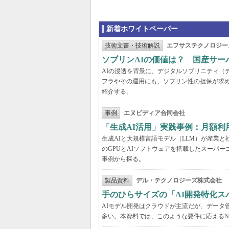
新着ホワイトペーパー
技術文書・技術解説
エフサステクノロジー
ソブリンAIの価値は？ 国産サ
AIの浸透を背景に、デジタルソブリニティ（
フラやその運用にも、ソブリン性の担保が求め
紹介する。
事例
エヌビディア合同会社
「生成AI活用」実践事例：月額
生成AIと大規模言語モデル（LLM）が産業
のGPUとAIソフトウェアを搭載したスーパー
事例から探る。
製品資料
デル・テクノロジーズ株式会社
手のひらサイズの「AI開発特化ス
AIモデル開発はクラウドが主流だが、データ
多い。本資料では、このような要件に応えるNVI