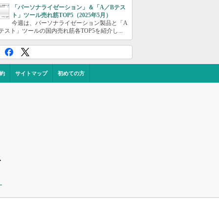
「パーソナライゼーション」＆「A／Bテス
ト」ツール売れ筋TOP5（2025年5月）
今週は、パーソナライゼーション製品と「A
テスト」ツールの国内売れ筋各TOP5を紹介し...
約
サイトマップ
初めての方
ス
ー