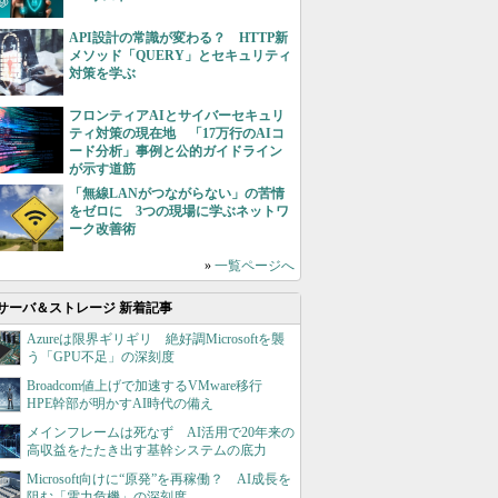
API設計の常識が変わる？ HTTP新
メソッド「QUERY」とセキュリティ
対策を学ぶ
フロンティアAIとサイバーセキュリ
ティ対策の現在地 「17万行のAIコ
ード分析」事例と公的ガイドライン
が示す道筋
「無線LANがつながらない」の苦情
をゼロに 3つの現場に学ぶネットワ
ーク改善術
»
一覧ページへ
サーバ＆ストレージ 新着記事
Azureは限界ギリギリ 絶好調Microsoftを襲
う「GPU不足」の深刻度
Broadcom値上げで加速するVMware移行
HPE幹部が明かすAI時代の備え
メインフレームは死なず AI活用で20年来の
高収益をたたき出す基幹システムの底力
Microsoft向けに“原発”を再稼働？ AI成長を
阻む「電力危機」の深刻度