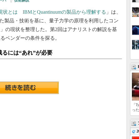
ーバ
|
技術解説
とは IBMとQuantinuumの製品から理解する
」は、
年に発表した製品・技術を基に、量子力学の原理を利用したコン
」の現状を整理した。第2回はアナリストの解説を基
残るベンダーの条件を探る。
るには“あれ”が必要
「T
っ
2