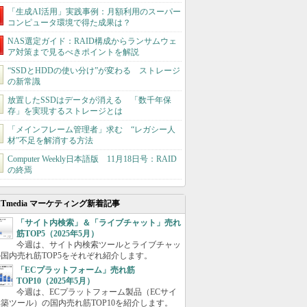
「生成AI活用」実践事例：月額利用のスーパー
コンピュータ環境で得た成果は？
NAS選定ガイド：RAID構成からランサムウェ
ア対策まで見るべきポイントを解説
“SSDとHDDの使い分け”が変わる ストレージ
の新常識
放置したSSDはデータが消える 「数千年保
存」を実現するストレージとは
「メインフレーム管理者」求む “レガシー人
材”不足を解消する方法
Computer Weekly日本語版 11月18日号：RAID
の終焉
ITmedia マーケティング新着記事
「サイト内検索」＆「ライブチャット」売れ
筋TOP5（2025年5月）
今週は、サイト内検索ツールとライブチャッ
国内売れ筋TOP5をそれぞれ紹介します。
「ECプラットフォーム」売れ筋
TOP10（2025年5月）
今週は、ECプラットフォーム製品（ECサイ
築ツール）の国内売れ筋TOP10を紹介します。