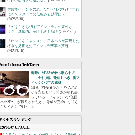
時代の前向きな選択肢」
(2026/6/17)
大規模イベントの厄介な“トイレ大行列”問題
にAIでメス その仕組みと効果は？
(2026/3/30)
「AIを生かし切るITインフラ」の要件と
は？ 具体的な実現手段を解説
(2026/1/20)
「ピンチをチャンスに」日本ハムが実現した
将来を見据えたITインフラ変革の英断
(2026/1/16)
From Informa TechTarget
瞬時にM365が乗っ取られる
――全社員に周知すべき“新フ
ィッシング”の教訓
MFA（多要素認証）を入れた
から安心という常識が崩れ去
っている。フィッシング集団
ycoon2FA」が摘発されたが、脅威が完全になくな
たというわけではない。
アクセスランキング
026/08/07 UPDATE