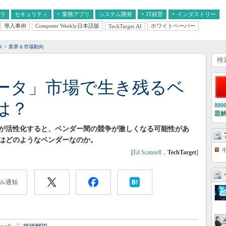
フラ
セキュリティ
業務アプリ
システム開発
IT経営
インダストリー
導入事例
Computer Weekly日本語版
ホワイトペーパー
TechTarget.AI
AI
経営とIT
医療IT
中堅・中小企業とIT
教育IT
タ
業界＆市場動向
】
ータ」市場で生き残るベ
は？
80
題
が活性化すると、ベンダー間の競争が激しくなる可能性があ
はどのようなベンダーなのか。
[
Ed Scannell
，
TechTarget
]
ル通知