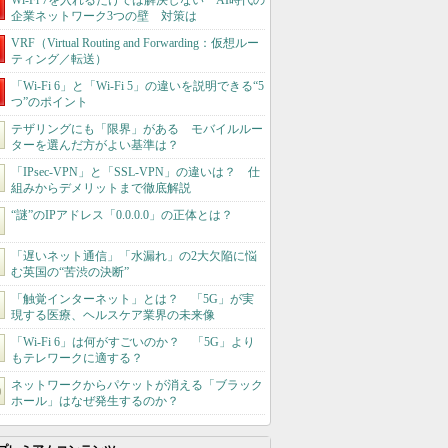
Wi-Fi 7を入れるだけでは解決しない AI時代の
企業ネットワーク3つの壁 対策は
VRF（Virtual Routing and Forwarding：仮想ルー
ティング／転送）
「Wi-Fi 6」と「Wi-Fi 5」の違いを説明できる“5
つ”のポイント
テザリングにも「限界」がある モバイルルー
ターを選んだ方がよい基準は？
「IPsec-VPN」と「SSL-VPN」の違いは？ 仕
組みからデメリットまで徹底解説
“謎”のIPアドレス「0.0.0.0」の正体とは？
「遅いネット通信」「水漏れ」の2大欠陥に悩
む英国の“苦渋の決断”
「触覚インターネット」とは？ 「5G」が実
現する医療、ヘルスケア業界の未来像
「Wi-Fi 6」は何がすごいのか？ 「5G」より
もテレワークに適する？
ネットワークからパケットが消える「ブラック
ホール」はなぜ発生するのか？