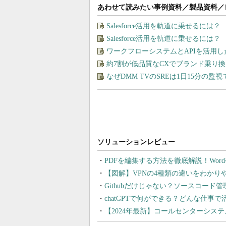
あわせて読みたい事例資料／製品資料／
Salesforce活用を軌道に乗せるには
Salesforce活用を軌道に乗せるには
ワークフローシステムとAPIを活用
約7割が低品質なCXでブランド乗り
なぜDMM TVのSREは1日15分の
PDFを編集する方法を徹底解説！Wor
【図解】VPNの4種類の違いをわか
Githubだけじゃない？ソースコード
chatGPTで何ができる？どんな仕事
【2024年最新】コールセンターシス