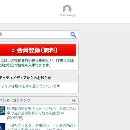
マイページ
00点以上の技術資料や導入事例など、IT導入の課
解決に役立つ情報を入手できます。
アイティメディアからのお知らせ
キャリア採用の応募を受け付けています
ベンダーコンテンツ
PR
経理部の懸案事項も次々に解消 東京ガスに
学ぶ会計基盤刷新から始める経理DX
(2026/3/19)
「GPUクラスタ」利用のハードルを大幅に引