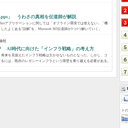
65 Apps」 うわさの真相を伝道師が解説
が、Officeアプリケーションに関しては「オフライン環境では使えない」「機
くある“誤解”を、Microsoft 365伝道師が1つ1つ解いていく。
会社
？ AI時代に向けた「インフラ戦略」の考え方
、将来を見据えたインフラ戦略は欠かせないものとなった。しかし、コ
するには、既存のレガシーインフラという障壁を乗り越える必要がある。
トの