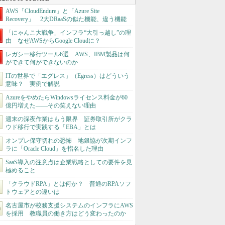
AWS「CloudEndure」と「Azure Site
Recovery」 2大DRaaSの似た機能、違う機能
「にゃんこ大戦争」インフラ“大引っ越し”の理
由 なぜAWSからGoogle Cloudに？
レガシー移行ツール6選 AWS、IBM製品は何
ができて何ができないのか
ITの世界で「エグレス」（Egress）はどういう
意味？ 実例で解説
AzureをやめたらWindowsライセンス料金が60
億円増えた――その笑えない理由
週末の深夜作業はもう限界 証券取引所がクラ
ウド移行で実践する「EBA」とは
オンプレ保守切れの恐怖 地銀協が次期インフ
ラに「Oracle Cloud」を指名した理由
SaaS導入の注意点は企業戦略としての要件を見
極めること
「クラウドRPA」とは何か？ 普通のRPAソフ
トウェアとの違いは
名古屋市が校務支援システムのインフラにAWS
を採用 教職員の働き方はどう変わったのか