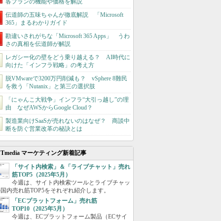
各プランの機能や価格を解説
伝道師の五味ちゃんが徹底解説 「Microsoft
365」まるわかりガイド
勘違いされがちな「Microsoft 365 Apps」 うわ
さの真相を伝道師が解説
レガシー化の壁をどう乗り越える？ AI時代に
向けた「インフラ戦略」の考え方
脱VMwareで3200万円削減も？ vSphere 8難民
を救う「Nutanix」と第三の選択肢
「にゃんこ大戦争」インフラ“大引っ越し”の理
由 なぜAWSからGoogle Cloud？
製造業向けSaaSが売れないのはなぜ？ 商談中
断を防ぐ営業改革の秘訣とは
ITmedia マーケティング新着記事
「サイト内検索」＆「ライブチャット」売れ
筋TOP5（2025年5月）
今週は、サイト内検索ツールとライブチャッ
国内売れ筋TOP5をそれぞれ紹介します。
「ECプラットフォーム」売れ筋
TOP10（2025年5月）
今週は、ECプラットフォーム製品（ECサイ