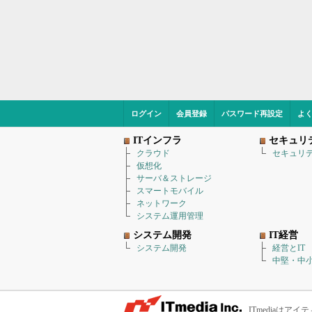
ログイン
会員登録
パスワード再設定
よ
ITインフラ
セキュリ
クラウド
セキュリ
仮想化
サーバ＆ストレージ
スマートモバイル
ネットワーク
システム運用管理
システム開発
IT経営
システム開発
経営とIT
中堅・中小
ITmediaは