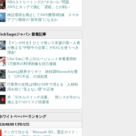
NBAストリーミングの“ネタバレ”問題
AWSとタッグで挑む「遅延」との戦い
検証環境を廃止してAWS費用4割減 スマホ
アプリ開発の"新常識"になるか
TechTargetジャパン 新着記事
【マンガ付き】ひとり情シス支援の第一人者
が教える”中堅中小企業こそRAGを使うべき
理由”
Uber Eatsに学ぶAIエージェント本番運用術
1万都市の料理画像を自己修復
Azureは限界ギリギリ 絶好調Microsoftを襲
う「GPU不足」の深刻度
IT業界の女性は9割が10年で消える 人材枯
渇を招く“見えない壁”の正体
米「AIキルスイッチ法案」 情シスが今から
備える5つのリスク回避策
ホワイトペーパーランキング
026/08/08 UPDATE
マンガで分かる「Microsoft 365」選定ガイド：