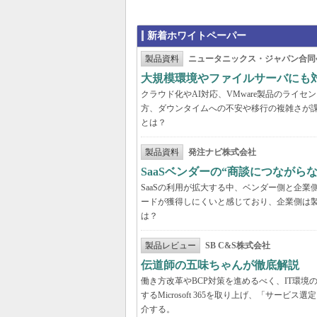
新着ホワイトペーパー
製品資料
ニュータニックス・ジャパン合同
大規模環境やファイルサーバにも
クラウド化やAI対応、VMware製品のライ
方、ダウンタイムへの不安や移行の複雑さが
とは？
製品資料
発注ナビ株式会社
SaaSベンダーの“商談につなが
SaaSの利用が拡大する中、ベンダー側と企
ードが獲得しにくいと感じており、企業側は
は？
製品レビュー
SB C&S株式会社
伝道師の五味ちゃんが徹底解説 「Mic
働き方改革やBCP対策を進めるべく、IT環
するMicrosoft 365を取り上げ、「サ
介する。