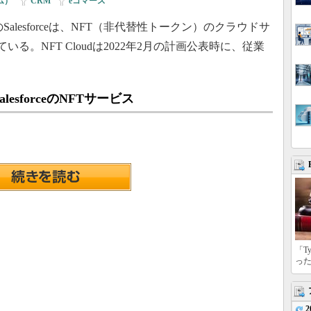
コム）
|
CRM
|
eコマース
lesforceは、NFT（非代替性トークン）のクラウドサ
ている。NFT Cloudは2022年2月の計画公表時に、従業
sforceのNFTサービス
「T
っ
2