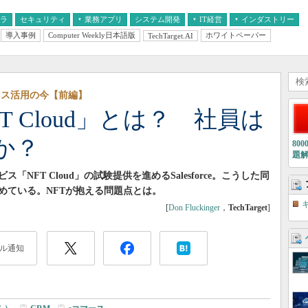
フラ
セキュリティ
業務アプリ
システム開発
IT経営
インダストリー
導入事例
Computer Weekly日本語版
ホワイトペーパー
TechTarget.AI
AI
経営とIT
医療IT
中堅・中小企業とIT
教育IT
ビジネス活用の今【前編】
「NFT Cloud」とは？ 社員は
か？
80
題
NFT Cloud」の試験提供を進めるSalesforce。こうした同
めている。NFTが抱える問題点とは。
[
Don Fluckinger
，
TechTarget
]
ル通知