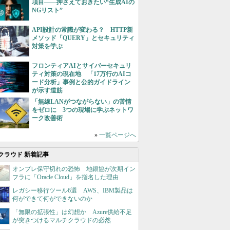
項目――押さえておきたい“生成AIの
NGリスト”
API設計の常識が変わる？ HTTP新
メソッド「QUERY」とセキュリティ
対策を学ぶ
フロンティアAIとサイバーセキュリ
ティ対策の現在地 「17万行のAIコ
ード分析」事例と公的ガイドライン
が示す道筋
「無線LANがつながらない」の苦情
をゼロに 3つの現場に学ぶネットワ
ーク改善術
»
一覧ページへ
クラウド 新着記事
オンプレ保守切れの恐怖 地銀協が次期イン
フラに「Oracle Cloud」を指名した理由
レガシー移行ツール6選 AWS、IBM製品は
何ができて何ができないのか
「無限の拡張性」は幻想か Azure供給不足
が突きつけるマルチクラウドの必然