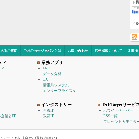
ト構
／B
くあるご質問
TechTargetジャパンとは
お問い合わせ
広告掲載について
利用規
ティ
業務アプリ
ティ
ERP
データ分析
CX
情報系システム
エンタープライズAI
インダストリー
TechTargetサービ
医療IT
ホワイトペーパー
企業とIT
教育IT
RSS一覧
プレゼント＆モニタ
アイティメディア株式会社の登録商標です。