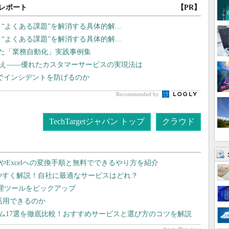
レポート
【PR】
？ “よくある課題”を解消する具体的解...
？ “よくある課題”を解消する具体的解...
した「業務自動化」実践事例集
換え――優れたカスタマーサービスの実現法は
監視でインシデントを防げるのか
Recommended by
TechTargetジャパン トップ
クラウド
dやExcelへの変換手順と無料でできるやり方を紹介
りやすく解説！自社に最適なサービスはどれ？
管理ツールをピックアップ
で活用できるのか
テム17選を徹底比較！おすすめサービスと選び方のコツを解説