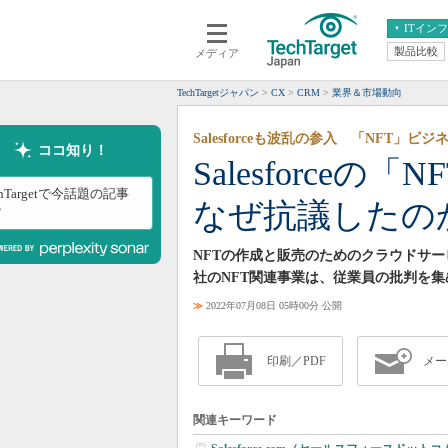
ITイン
製品比較
メディア
クラウド
エンタープライズ
ERP
仮想化
TechTargetジャパン
CX
CRM
業界＆市場動向
データ分析
サーバ＆ストレージ
Salesforceも波乱の参入 「NFT」
CX
スマートモバイル
ココ知り！
Salesforceの
情報系システム
ネットワーク
chTargetで今話題の記事
なぜ抗議したの
システム運用管理
？
NFTの作成と販売のためのクラウドサービス「
社のNFT関連事業は、従業員の批判を集
≫
2022年07月08日 05時00分 公開
印刷／PDF
メー
関連キーワード