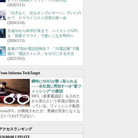
き下げる国産クラウド、その実力は
(2026/3/11)
「仕方なく、次もオンプレサーバ」でいいの
か？ クラウドコスト試算の第一歩
(2026/3/10)
生成AIから科学計算まで ハイエンドGPU
を「国産クラウド」で使いこなす時代へ
(2026/2/13)
若者の7割が電話恐怖症？ ”AI電話番”で職
場の「電話ストレス」をゼロにする方法
(2025/10/3)
From Informa TechTarget
瞬時にM365が乗っ取られる
――全社員に周知すべき“新フ
ィッシング”の教訓
MFA（多要素認証）を入れた
から安心という常識が崩れ去
っている。フィッシング集団
ycoon2FA」が摘発されたが、脅威が完全になくな
たというわけではない。
アクセスランキング
026/08/08 UPDATE