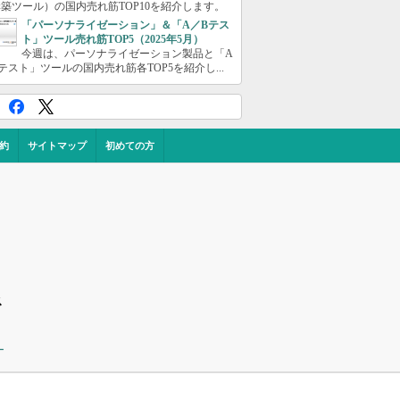
築ツール）の国内売れ筋TOP10を紹介します。
「パーソナライゼーション」＆「A／Bテス
ト」ツール売れ筋TOP5（2025年5月）
今週は、パーソナライゼーション製品と「A
テスト」ツールの国内売れ筋各TOP5を紹介し...
約
サイトマップ
初めての方
ス
ー