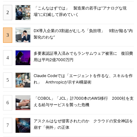
「こんなはずでは」 製造業の若手は“アナログな現
場”に幻滅して辞めていく
DX導入企業の3割超がむしろ「負担増」 9割が陥る“内
製化のわな”
多要素認証導入済みでもランサムウェア被害に 復旧費
用は平均2億7000万円
Claude Codeでは「エージェントを作るな、スキルを作
れ」 Anthropicが示すAI構築術
「COBOL」「JCL」計7000本のAWS移行 2000社を支
える給与サービスを襲った危機
アスクルはなぜ侵害されたのか クラウドの安全神話を
崩す「例外」の正体