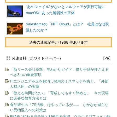
“あのファイル”がないとマルウェアが実行可能に
macOSにあった脆弱性の正体
Salesforceの「NFT Cloud」とは？ 社員はなぜ抗
議したのか？
過去の連載記事が 1968 件あります
関連資料（ホワイトペーパー）
[PR]
「新リース会計基準」早わかりガイド：借り手側が押さえる
べき3つの重要事項
ITエンジニア不足を解消し採用のミスマッチを防ぐ、「外部
人材活用」の実態
「教える時間がない」「育成してもすぐ辞める」 今の現場
に必要な教育方法とは
食品衛生の「7S活動」はやっているが…… なかなか減らな
い異物混入への対策は
PPAPに代わる安全性と利便性を実現、クラウド型ファイル転