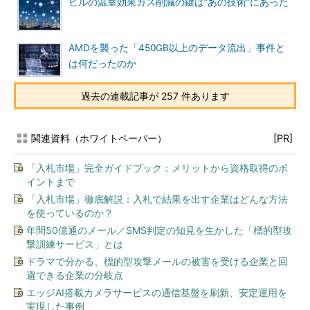
ビルの温室効果ガス削減の鍵は“あの技術”にあった
AMDを襲った「450GB以上のデータ流出」事件と
は何だったのか
過去の連載記事が 257 件あります
関連資料（ホワイトペーパー）
[PR]
「入札市場」完全ガイドブック：メリットから資格取得のポ
イントまで
「入札市場」徹底解説：入札で結果を出す企業はどんな方法
を使っているのか？
年間50億通のメール／SMS判定の知見を生かした「標的型攻
撃訓練サービス」とは
ドラマで分かる、標的型攻撃メールの被害を受ける企業と回
避できる企業の分岐点
エッジAI搭載カメラサービスの通信基盤を刷新、安定運用を
実現した事例