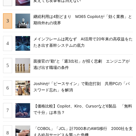
変えても攻撃者は消えない
継続利用は4割どまり M365 Copilotが「効く業務」と
期待外れの境界
メインフレームは死なず AI活用で20年来の高収益をた
たき出す基幹システムの底力
面接官の“勘”と「週3出社」が招く悲劇 エンジニアが
逃げ出す職場の条件
Joshinが「ピースサイン」で勤怠打刻 共用PCの「パ
スワード忘れ」を解消
【価格比較】Copilot、Kiro、Cursorなど6製品 「無料
で十分」は本当？
「COBOL」「JCL」計7000本のAWS移行 2000社を支
える給与サービスを襲った危機