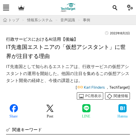
トップ
情報系システム
音声認識
事例
2022年8月2日
行政サービスにおけるAI活用【後編】
IT先進国エストニアの「仮想アシスタント」に世
界が注目する理由
IT先進国として知られるエストニアは、行政サービスの仮想アシ
スタントの運用を開始した。他国の注目を集めるこの仮想アシス
タント開発の経緯と、今後の課題とは。
[
Karl Flinders
，TechTarget]
PC用表示
関連情報
Share
Post
LINE
Hatena
関連キーワード