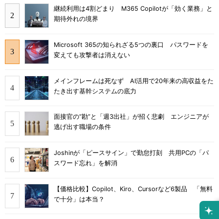
継続利用は4割どまり M365 Copilotが「効く業務」と
期待外れの境界
Microsoft 365の知られざる5つの裏口 パスワードを
変えても攻撃者は消えない
メインフレームは死なず AI活用で20年来の高収益をた
たき出す基幹システムの底力
面接官の“勘”と「週3出社」が招く悲劇 エンジニアが
逃げ出す職場の条件
Joshinが「ピースサイン」で勤怠打刻 共用PCの「パ
スワード忘れ」を解消
【価格比較】Copilot、Kiro、Cursorなど6製品 「無料
で十分」は本当？