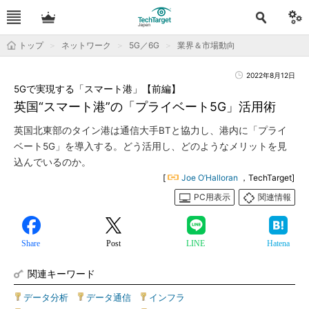
トップ
ネットワーク
5G／6G
業界＆市場動向
2022年8月12日
5Gで実現する「スマート港」【前編】
英国“スマート港”の「プライベート5G」活用術
英国北東部のタイン港は通信大手BTと協力し、港内に「プライ
ベート5G」を導入する。どう活用し、どのようなメリットを見
込んでいるのか。
[
Joe O’Halloran
，TechTarget]
PC用表示
関連情報
Share
Post
LINE
Hatena
関連キーワード
データ分析
|
データ通信
|
インフラ
|