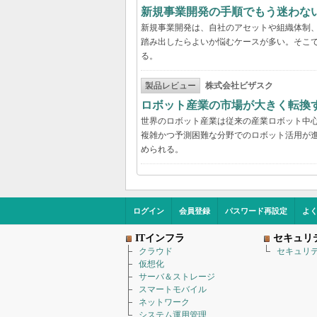
新規事業開発の手順でもう迷わな
新規事業開発は、自社のアセットや組織体制
踏み出したらよいか悩むケースが多い。そこで
る。
製品レビュー
株式会社ビザスク
ロボット産業の市場が大きく転換
世界のロボット産業は従来の産業ロボット中
複雑かつ予測困難な分野でのロボット活用が進
められる。
ログイン
会員登録
パスワード再設定
よ
ITインフラ
セキュリ
クラウド
セキュリ
仮想化
サーバ＆ストレージ
スマートモバイル
ネットワーク
システム運用管理