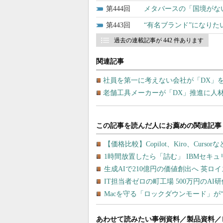
444
メタバースの「国境がな
443
“有名ブランド”になり
過去の連載記事が 442 件あります
関連記事
社員を第一に考えない会社が「DX」
老舗工具メーカーが「DX」推進に人
あわせて読みたい事例資料／製品資料／