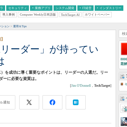
フラ
セキュリティ
業務アプリ
システム開発
IT経営
インダストリー
導入事例
Computer Weekly日本語版
ホワイトペーパー
TechTarget.AI
AI
経営とIT
医療IT
中堅・中小企業とIT
教育IT
ーション
運用＆Tips
回】
Xリーダー」が持ってい
は
80
題
X）を成功に導く重要なポイントは、リーダーの人選だ。リー
ダーに必要な資質は。
[
Jim O'Donnell
，
TechTarget
]
ル通知