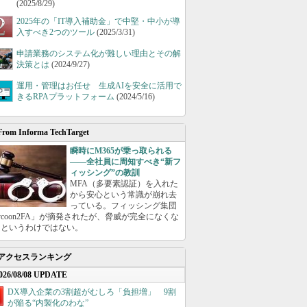
(2025/8/29)
2025年の「IT導入補助金」で中堅・中小が導
入すべき2つのツール
(2025/3/31)
申請業務のシステム化が難しい理由とその解
決策とは
(2024/9/27)
運用・管理はお任せ 生成AIを安全に活用で
きるRPAプラットフォーム
(2024/5/16)
From Informa TechTarget
瞬時にM365が乗っ取られる
――全社員に周知すべき“新フ
ィッシング”の教訓
MFA（多要素認証）を入れた
から安心という常識が崩れ去
っている。フィッシング集団
ycoon2FA」が摘発されたが、脅威が完全になくな
たというわけではない。
アクセスランキング
026/08/08 UPDATE
DX導入企業の3割超がむしろ「負担増」 9割
が陥る“内製化のわな”