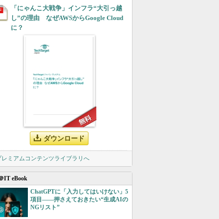
「にゃんこ大戦争」インフラ“大引っ越
し”の理由 なぜAWSからGoogle Cloud
に？
ダウンロード
 プレミアムコンテンツライブラリへ
＠IT eBook
ChatGPTに「入力してはいけない」5
項目――押さえておきたい“生成AIの
NGリスト”