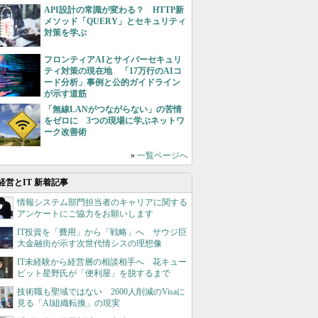
API設計の常識が変わる？ HTTP新
メソッド「QUERY」とセキュリティ
対策を学ぶ
フロンティアAIとサイバーセキュリ
ティ対策の現在地 「17万行のAIコ
ード分析」事例と公的ガイドライン
が示す道筋
「無線LANがつながらない」の苦情
をゼロに 3つの現場に学ぶネットワ
ーク改善術
»
一覧ページへ
経営とIT 新着記事
情報システム部門担当者のキャリアに関する
アンケートにご協力をお願いします
IT投資を「費用」から「戦略」へ サウジ巨
大金融街が示す次世代情シスの理想像
IT未経験から経営層の相談相手へ 花キュー
ピット星野氏が「便利屋」を脱するまで
技術職も聖域ではない 2600人削減のVisaに
見る「AI組織転換」の現実