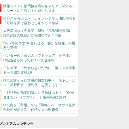
情報システム部門担当者のキャリアに関するア
ンケートにご協力をお願いします
情シスからCTOへ ナインシグマ三浦氏が語る
「経験を掛け合わせるキャリア形成」
大阪広域水道企業団、RPAで月288時間削減
IT未経験の職員が自ら開発できた理由
“もう辞めます”を言わせる「静かな解雇」の最
悪な実情
ベンダーの「蒸気のソフトウェア」を見抜け
IT担当者が知っておくべき交渉術
「技術屋」で終わらないために 情シスが今取
るべき認定資格5選
IT未経験から経営層の相談相手へ 花キューピ
ット星野氏が「便利屋」を脱するまで
「1日1分の作業削減」に意味はある？ DXが
進まない「2つのワナ」と成果を生むKPI
IT投資を「費用」から「戦略」へ サウジ巨大
金融街が示す次世代情シスの理想像
プレミアムコンテンツ