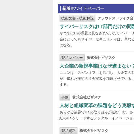
新着ホワイトペーパー
技術文書・技術解説
クラウドストライク合
サイバーリスクはIT部門だけの
かつてはITの課題と見なされていたサイバー
会にとってもサイバーセキュリティは、単な
になる。
製品レビュー
株式会社ビザスク
大企業の新規事業はなぜ進まない
ニコンは「スピンオフ」を活用し、大企業の
が、優れた技術の社会実装を加速させている
する。
事例
株式会社ビザスク
人材と組織変革の課題をどう克服
あらゆる業界でDXの取り組みが進む一方、
紅のDXをリードするデジタル・イノベーショ
製品資料
株式会社ビザスク