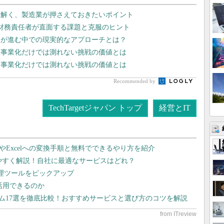
読み解く、製造業が押さえておきたいポイント
高財務責任者が直面する課題と克服のヒント
足が進む中での現実的なアプローチとは？
 事業化だけでは測れない挑戦の価値とは
 事業化だけでは測れない挑戦の価値とは
Recommended by
TechTargetジャパン トップ
経営とIT
dやExcelへの変換手順と無料でできるやり方を紹介
りやすく解説！自社に最適なサービスはどれ？
管理ツールをピックアップ
で活用できるのか
テム17選を徹底比較！おすすめサービスと選び方のコツを解説