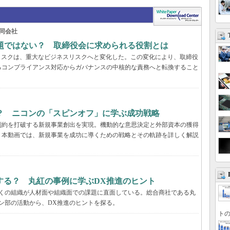
同会社
問題ではない？ 取締役会に求められる役割とは
リスクは、重大なビジネスリスクへと変化した。この変化により、取締役
るコンプライアンス対応からガバナンスの中核的な責務へと転換すること
？ ニコンの「スピンオフ」に学ぶ成功戦略
制約を打破する新規事業創出を実現。機動的な意思決定と外部資本の獲得
。本動画では、新規事業を成功に導くための戦略とその軌跡を詳しく解説
する？ 丸紅の事例に学ぶDX推進のヒント
多くの組織が人材面や組織面での課題に直面している。総合商社である丸
ン部の活動から、DX推進のヒントを探る。
トの