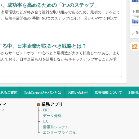
い、成功率を高めるための「3つのステップ」
ト構
、市場環境などが絡み合う複雑な取り組みであるため、最初の一歩をどう
、新規事業開発の“手順”を3つのステップに分け、分かりやすく解説す
／B
する中、日本企業が取るべき戦略とは？
心からサービスロボット中心へと市場構造が大きく転換しつつある。より
んでおり、日本企業もAIを活用しながらキャッチアップすることが求
くあるご質問
TechTargetジャパンとは
お問い合わせ
広告掲載について
利用規
ティ
業務アプリ
ティ
ERP
データ分析
CX
情報系システム
エンタープライズAI