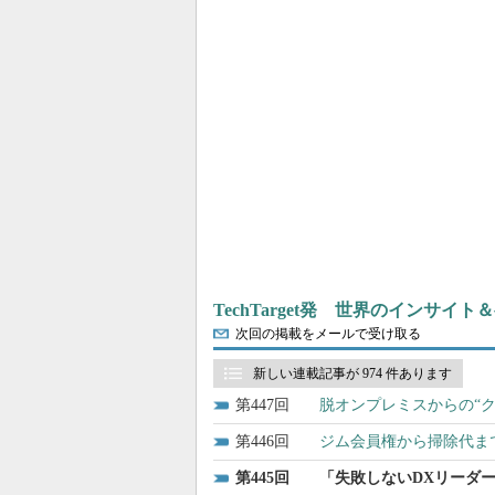
TechTarget発 世界のインサイ
次回の掲載をメールで受け取る
新しい連載記事が 974 件あります
447
脱オンプレミスからの“
446
ジム会員権から掃除代まで
445
「失敗しないDXリーダー