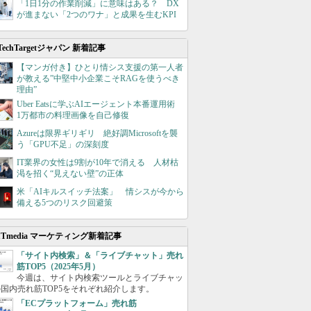
「1日1分の作業削減」に意味はある？ DX
が進まない「2つのワナ」と成果を生むKPI
TechTargetジャパン 新着記事
【マンガ付き】ひとり情シス支援の第一人者
が教える”中堅中小企業こそRAGを使うべき
理由”
Uber Eatsに学ぶAIエージェント本番運用術
1万都市の料理画像を自己修復
Azureは限界ギリギリ 絶好調Microsoftを襲
う「GPU不足」の深刻度
IT業界の女性は9割が10年で消える 人材枯
渇を招く“見えない壁”の正体
米「AIキルスイッチ法案」 情シスが今から
備える5つのリスク回避策
ITmedia マーケティング新着記事
「サイト内検索」＆「ライブチャット」売れ
筋TOP5（2025年5月）
今週は、サイト内検索ツールとライブチャッ
国内売れ筋TOP5をそれぞれ紹介します。
「ECプラットフォーム」売れ筋