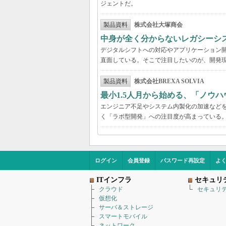
ジェントだ。
製品資料
株式会社大塚商会
中身が全く分からないレガシーシ
デジタルシフトへの対応やアプリケーション開
直面している。そこで注目したいのが、開発現
製品資料
株式会社BREXA SOLVIA
最小1.5人月から始める、「ノウ
エンジニア不足やシステム内製化の加速などを
く「ラボ型開発」への注目度が高まっている
ログイン
会員登録
パスワード再設定
よ
ITインフラ
セキュリ
クラウド
セキュリ
仮想化
サーバ＆ストレージ
スマートモバイル
ネットワーク