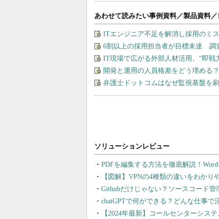
あわせて読みたい事例資料／製品資料／
ITエンジニア不足を解消し採用のミ
6割以上の採用担当者が目標未達 調
IT現場で広がる外部人材活用、“即
開発と運用の人員格差をどう埋める？ 
弁護士ドットコムはなぜ監視基盤を
PDFを編集する方法を徹底解説！Wor
【図解】VPNの4種類の違いをわか
Githubだけじゃない？ソースコード
chatGPTで何ができる？どんな仕事
【2024年最新】コールセンターシス