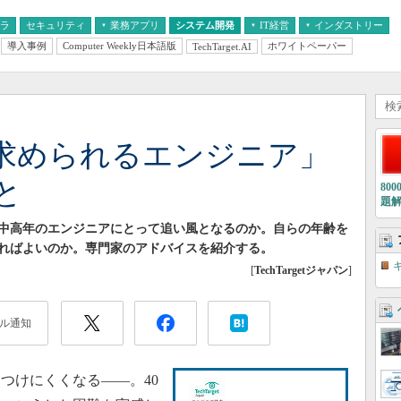
フラ
セキュリティ
業務アプリ
システム開発
IT経営
インダストリー
導入事例
Computer Weekly日本語版
ホワイトペーパー
TechTarget.AI
AI
経営とIT
医療IT
中堅・中小企業とIT
教育IT
も求められるエンジニア」
と
80
題
の中高年のエンジニアにとって追い風となるのか。自らの年齢を
ればよいのか。専門家のアドバイスを紹介する。
[
TechTargetジャパン
]
ル通知
つけにくくなる――。40