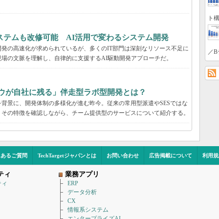
ト構
ステムも改修可能 AI活用で変わるシステム開発
発の高速化が求められているが、多くのIT部門は深刻なリソース不足に
／B
場の文脈を理解し、自律的に支援するAI駆動開発アプローチだ。
ハウが自社に残る」伴走型ラボ型開発とは？
背景に、開発体制の多様化が進む昨今。従来の常用型派遣やSESではな
。その特徴を確認しながら、チーム提供型のサービスについて紹介する。
くあるご質問
TechTargetジャパンとは
お問い合わせ
広告掲載について
利用規
ティ
業務アプリ
ティ
ERP
データ分析
CX
情報系システム
エンタープライズAI