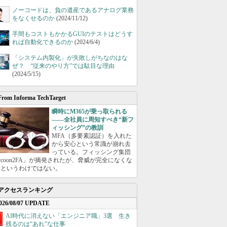
ノーコードは、負の遺産であるアナログ業務
をなくせるのか
(2024/11/12)
手間もコストもかかるGUIのテストはどうす
れば自動化できるのか
(2024/6/4)
「システム内製化」が失敗しがちなのはな
ぜ？ “従来のやり方”では駄目な理由
(2024/5/15)
From Informa TechTarget
瞬時にM365が乗っ取られる
――全社員に周知すべき“新フ
ィッシング”の教訓
MFA（多要素認証）を入れた
から安心という常識が崩れ去
っている。フィッシング集団
ycoon2FA」が摘発されたが、脅威が完全になくな
たというわけではない。
アクセスランキング
026/08/07 UPDATE
AI時代に消えない「エンジニア職」3選 生き
残るのは“あれ”な仕事