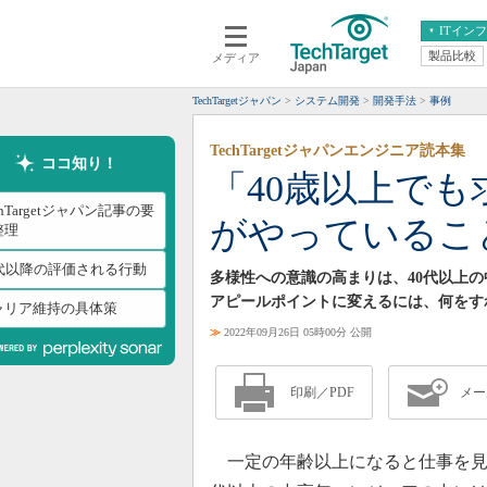
ITイン
製品比較
メディア
クラウド
エンタープライズ
ERP
仮想化
TechTargetジャパン
システム開発
開発手法
事例
データ分析
サーバ＆ストレージ
TechTargetジャパンエンジニア読本集
CX
スマートモバイル
ココ知り！
「40歳以上で
情報系システム
ネットワーク
chTargetジャパン記事の要
がやっているこ
システム運用管理
整理
0代以降の評価される行動
多様性への意識の高まりは、40代以上
アピールポイントに変えるには、何をす
ャリア維持の具体策
≫
2022年09月26日 05時00分 公開
印刷／PDF
メー
一定の年齢以上になると仕事を見