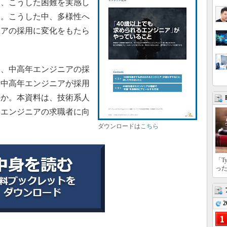
は、こうした困難を実感し
る。こうした中、多様性へ
ニアの採用に変化をもたら
、中高年エンジニアの採
。中高年エンジニアが採用
のか。本資料は、技術系人
年エンジニアの求職者に向
ダウンロードは
こちら
「T
っ
2