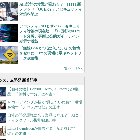
API設計の常識が変わる？ HTTP新
メソッド「QUERY」とセキュリティ
対策を学ぶ
フロンティアAIとサイバーセキュリ
ティ対策の現在地 「17万行のAIコ
ード分析」事例と公的ガイドライン
が示す道筋
「無線LANがつながらない」の苦情
をゼロに 3つの現場に学ぶネットワ
ーク改善術
»
一覧ページへ
システム開発 新着記事
【価格比較】Copilot、Kiro、Cursorなど6製
品 「無料で十分」は本当？
AIコーディングが招く“見えない負債” 現場
を壊す「デバッグ地獄」の正体
自社の開発環境に合う製品はどれ？ AIコー
ディングツール機能徹底比較
Linux Foundationが警告する「AI丸投げ開
発」の末路