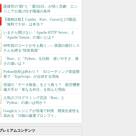
面接官の“勘”と「週3出社」が招く悲劇 エン
ジニアが逃げ出す職場の条件
【価格比較】Copilot、Kiro、Cursorなど6製品
「無料で十分」は本当？
いまさら聞けない「Apache HTTP Server」と
「Apache Tomcat」の違いとは？
60年前のコードが今も動く――英国の銀行シス
テムを縛る“技術負債”
「Rust」と「Python」を比較 使いやすさ、速
さの違いは？
Python信仰は終わり？ AIコーディング前提開
発で「TypeScript」が台頭する理由
現場の「データ散落」をどう救う？ 航空機整
備大手が「単なる外注」を拒んだ理由
人気のプログラミング言語「Rust」と
「Python」の違いは何か？
Googleエンジニアが現場で利用 開発生産性を
高める「10個の厳選プロンプト」
プレミアムコンテンツ