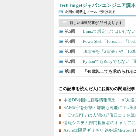
TechTargetジャパンエンジニア読
次回の掲載をメールで受け取る
新しい連載記事が 52 件あります
5
Linuxで設定してはいけない
4
PowerShell「foreach」「F
3
10進法を「2進法」や「1
2
PythonでもRubyでも
1
「40歳以上でも求められ