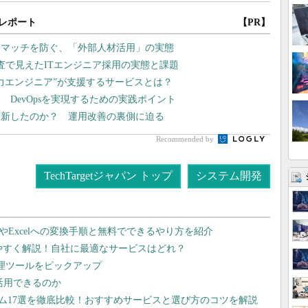
レポート
【PR】
スマッチを防ぐ、「外部人材活用」の実態
査で見えたITエンジニア採用の実態と課題
戦力エンジニア”が支援するサービスとは？
DevOpsを実現するための実践ポイント
刷新したのか？ 運用改善の裏側に迫る
Recommended by
TechTargetジャパン トップ
システム開発
dやExcelへの変換手順と無料でできるやり方を紹介
りやすく解説！自社に最適なサービスはどれ？
管理ツールをピックアップ
で活用できるのか
テム17選を徹底比較！おすすめサービスと選び方のコツを解説