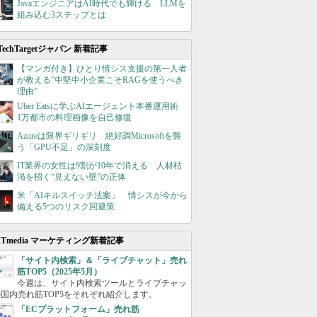
JavaエンジニアはAI時代でも輝ける LLMを
組み込む3ステップとは
TechTargetジャパン 新着記事
【マンガ付き】ひとり情シス支援の第一人者
が教える”中堅中小企業こそRAGを使うべき
理由”
Uber Eatsに学ぶAIエージェント本番運用術
1万都市の料理画像を自己修復
Azureは限界ギリギリ 絶好調Microsoftを襲
う「GPU不足」の深刻度
IT業界の女性は9割が10年で消える 人材枯
渇を招く“見えない壁”の正体
米「AIキルスイッチ法案」 情シスが今から
備える5つのリスク回避策
ITmedia マーケティング新着記事
「サイト内検索」＆「ライブチャット」売れ
筋TOP5（2025年5月）
今週は、サイト内検索ツールとライブチャッ
国内売れ筋TOP5をそれぞれ紹介します。
「ECプラットフォーム」売れ筋