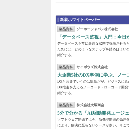
新着ホワイトペーパー
製品資料
ゾーホージャパン株式会社
「データベース監視」入門：今日
データベースを常に最適な状態で稼働させる
ためには、どのようなステップを踏めばよい
紹介する。
製品資料
サイボウズ株式会社
大企業5社のDX事例に学ぶ、ノー
DXと言葉でいうのは簡単だが、ビジネスに
DX推進を支えるノーコード・ローコード開発
紹介する。
製品資料
株式会社大塚商会
5分で分かる「AI駆動開発エージ
ソフトウェア開発では今、新機能開発の高速
により、解決に至らないケースが多い。そこで