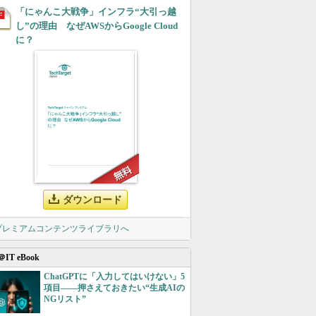
「にゃんこ大戦争」インフラ“大引っ越
し”の理由 なぜAWSからGoogle Cloud
に？
ダウンロード
 プレミアムコンテンツライブラリへ
＠IT eBook
ChatGPTに「入力してはいけない」5
項目――押さえておきたい“生成AIの
NGリスト”