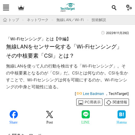
トップ
ネットワーク
無線LAN／Wi-Fi
技術解説
2022年11月29日
「Wi-Fiセンシング」とは【中編】
無線LANをセンサー化する「Wi-Fiセンシング」
その中核要素「CSI」とは？
無線LANを使って人の行動を検出する「Wi-Fiセンシング」。そ
の中核要素となるのが「CSI」だ。CSIとは何なのか。CSIを生か
すことで、Wi-Fiセンシングは何を可能にするのか。Wi-Fiセンシ
ングの中身と可能性に迫る。
[
Lee Badman
，TechTarget]
PC用表示
関連情報
Share
Post
LINE
Hatena