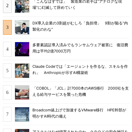
「こんなはずでは」 製造業の若手は“アナログな現
場”に幻滅して辞めていく
DX導入企業の3割超がむしろ「負担増」 9割が陥る“内
製化のわな”
多要素認証導入済みでもランサムウェア被害に 復旧費
用は平均2億7000万円
Claude Codeでは「エージェントを作るな、スキルを作
れ」 Anthropicが示すAI構築術
「COBOL」「JCL」計7000本のAWS移行 2000社を支
える給与サービスを襲った危機
Broadcom値上げで加速するVMware移行 HPE幹部が
明かすAI時代の備え
アスクルはなぜ侵害されたのか クラウドの安全神話を