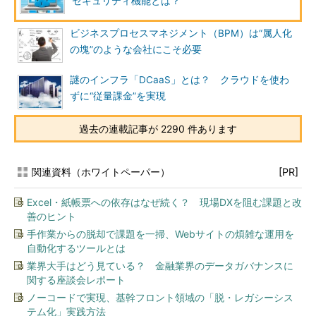
セキュリティ機能とは？
ビジネスプロセスマネジメント（BPM）は“属人化
の塊”のような会社にこそ必要
謎のインフラ「DCaaS」とは？ クラウドを使わ
ずに“従量課金”を実現
過去の連載記事が 2290 件あります
関連資料（ホワイトペーパー）
[PR]
Excel・紙帳票への依存はなぜ続く？ 現場DXを阻む課題と改
善のヒント
手作業からの脱却で課題を一掃、Webサイトの煩雑な運用を
自動化するツールとは
業界大手はどう見ている？ 金融業界のデータガバナンスに
関する座談会レポート
ノーコードで実現、基幹フロント領域の「脱・レガシーシス
テム化」実践方法