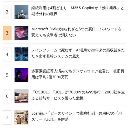
継続利用は4割どまり M365 Copilotが「効く業務」と
期待外れの境界
Microsoft 365の知られざる5つの裏口 パスワードを
変えても攻撃者は消えない
メインフレームは死なず AI活用で20年来の高収益をた
たき出す基幹システムの底力
多要素認証導入済みでもランサムウェア被害に 復旧費
用は平均2億7000万円
「COBOL」「JCL」計7000本のAWS移行 2000社を支
える給与サービスを襲った危機
Joshinが「ピースサイン」で勤怠打刻 共用PCの「パ
スワード忘れ」を解消