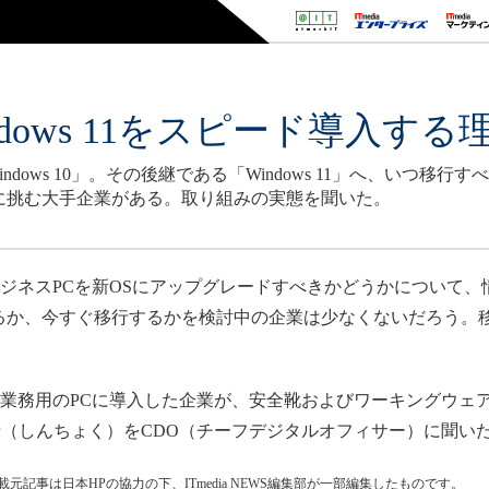
dows 11をスピード導入する
indows 10」。その後継である「Windows 11」へ、いつ
に挑む大手企業がある。取り組みの実態を聞いた。
て、ビジネスPCを新OSにアップグレードすべきかどうかについ
るか、今すぐ移行するかを検討中の企業は少なくないだろう。
ち早く業務用のPCに導入した企業が、安全靴およびワーキングウ
（しんちょく）をCDO（チーフデジタルオフィサー）に聞い
転載元記事は日本HPの協力の下、ITmedia NEWS編集部が一部編集したものです。