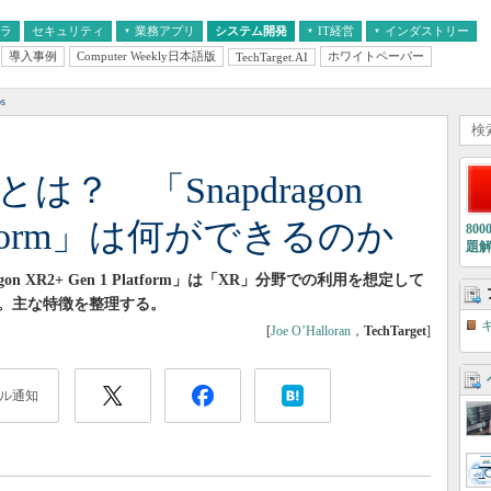
フラ
セキュリティ
業務アプリ
システム開発
IT経営
インダストリー
導入事例
Computer Weekly日本語版
ホワイトペーパー
TechTarget.AI
AI
経営とIT
医療IT
中堅・中小企業とIT
教育IT
s
は？ 「Snapdragon
Platform」は何ができるのか
80
題
apdragon XR2+ Gen 1 Platform」は「XR」分野での利用を想定して
。主な特徴を整理する。
[
Joe O’Halloran
，
TechTarget
]
ル通知