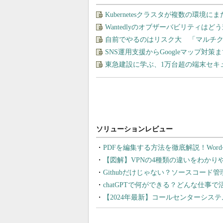
Kubernetesクラスタが複数の環
Wantedlyのオブザーバビリティは
自前でやるのはリスク大 「マルチ
SNS運用支援からGoogleマップ対策
東急建設に学ぶ、1万台超の端末セキ
PDFを編集する方法を徹底解説！Wor
【図解】VPNの4種類の違いをわか
Githubだけじゃない？ソースコード
chatGPTで何ができる？どんな仕事
【2024年最新】コールセンターシス