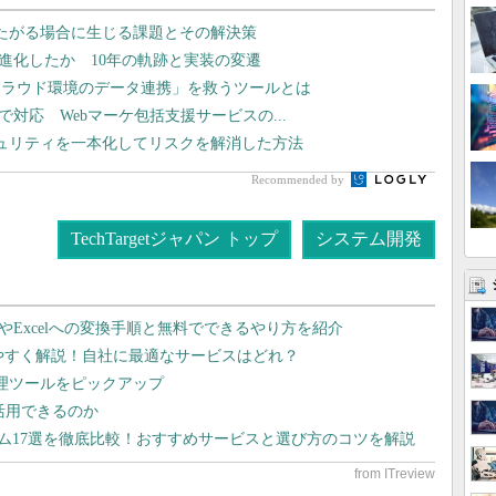
境にまたがる場合に生じる課題とその解決策
どう進化したか 10年の軌跡と実装の変遷
クラウド環境のデータ連携」を救うツールとは
まで対応 Webマーケ包括支援サービスの...
ュリティを一本化してリスクを解消した方法
Recommended by
TechTargetジャパン トップ
システム開発
dやExcelへの変換手順と無料でできるやり方を紹介
りやすく解説！自社に最適なサービスはどれ？
管理ツールをピックアップ
で活用できるのか
テム17選を徹底比較！おすすめサービスと選び方のコツを解説