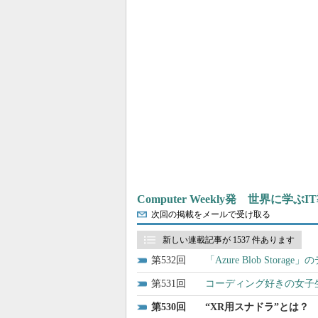
Computer Weekly発 世界に学
次回の掲載をメールで受け取る
新しい連載記事が 1537 件あります
532
「Azure Blob Stor
531
コーディング好きの女子
530
“XR用スナドラ”とは？ 「Sn