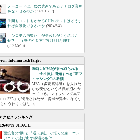
ノーコードは、負の遺産であるアナログ業務
をなくせるのか
(2024/11/12)
手間もコストもかかるGUIのテストはどうす
れば自動化できるのか
(2024/6/4)
「システム内製化」が失敗しがちなのはな
ぜ？ “従来のやり方”では駄目な理由
(2024/5/15)
From Informa TechTarget
瞬時にM365が乗っ取られる
――全社員に周知すべき“新フ
ィッシング”の教訓
MFA（多要素認証）を入れた
から安心という常識が崩れ去
っている。フィッシング集団
ycoon2FA」が摘発されたが、脅威が完全になくな
たというわけではない。
アクセスランキング
026/08/09 UPDATE
面接官の“勘”と「週3出社」が招く悲劇 エン
ジニアが逃げ出す職場の条件