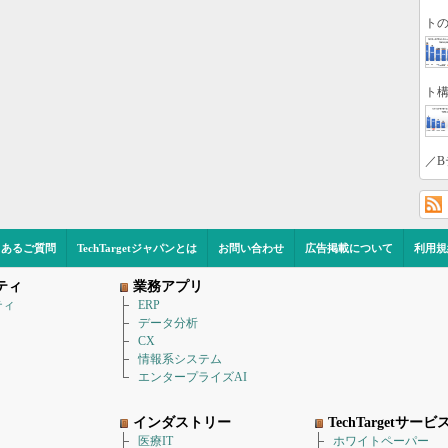
トの
ト構
／B
くあるご質問
TechTargetジャパンとは
お問い合わせ
広告掲載について
利用規
ティ
業務アプリ
ティ
ERP
データ分析
CX
情報系システム
エンタープライズAI
インダストリー
TechTargetサービ
医療IT
ホワイトペーパー