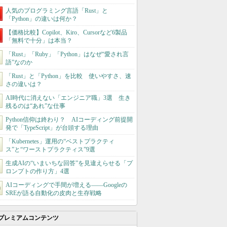
人気のプログラミング言語「Rust」と
「Python」の違いは何か？
【価格比較】Copilot、Kiro、Cursorなど6製品
「無料で十分」は本当？
「Rust」「Ruby」「Python」はなぜ“愛され言
語”なのか
「Rust」と「Python」を比較 使いやすさ、速
さの違いは？
AI時代に消えない「エンジニア職」3選 生き
残るのは“あれ”な仕事
Python信仰は終わり？ AIコーディング前提開
発で「TypeScript」が台頭する理由
「Kubernetes」運用の“ベストプラクティ
ス”と“ワーストプラクティス”9選
生成AIの“いまいちな回答”を見違えらせる「プ
ロンプトの作り方」4選
AIコーディングで手間が増える――Googleの
SREが語る自動化の皮肉と生存戦略
プレミアムコンテンツ