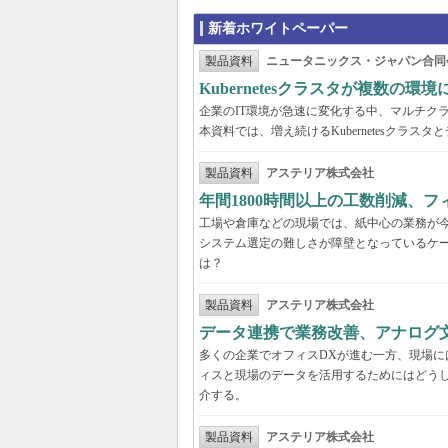
新着ホワイトペーパー
製品資料
ニュータニックス・ジャパン合同
Kubernetesクラスタが複数
企業のIT環境が急速に変化する中、マルチクラウ
本資料では、増え続けるKubernetesクラ
製品資料
アステリア株式会社
年間1800時間以上の工数削減、
工場や倉庫などの現場では、紙中心の業務が
システム選定の難しさが障壁となっているケ
は？
製品資料
アステリア株式会社
データ連携で業務改善、アナログ
多くの企業でオフィスDXが進む一方、現場に
ィスと現場のデータを活用するためにはどう
介する。
製品資料
アステリア株式会社