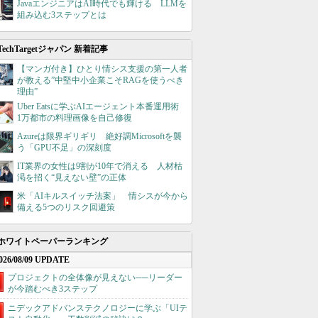
JavaエンジニアはAI時代でも輝ける LLMを
組み込む3ステップとは
TechTargetジャパン 新着記事
【マンガ付き】ひとり情シス支援の第一人者
が教える”中堅中小企業こそRAGを使うべき
理由”
Uber Eatsに学ぶAIエージェント本番運用術
1万都市の料理画像を自己修復
Azureは限界ギリギリ 絶好調Microsoftを襲
う「GPU不足」の深刻度
IT業界の女性は9割が10年で消える 人材枯
渇を招く“見えない壁”の正体
米「AIキルスイッチ法案」 情シスが今から
備える5つのリスク回避策
ホワイトペーパーランキング
026/08/09 UPDATE
プロジェクトの全体像が見えない──リーダー
が今踏むべき3ステップ
ニデックアドバンステクノロジーに学ぶ「UIテ