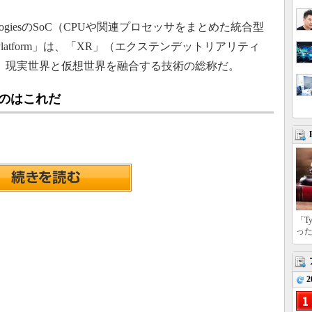
nologiesのSoC（CPUや関連プロセッサをまとめた統合型
en 1 Platform」は、「XR」（エクステンデットリアリティ
、現実世界と仮想世界を融合する技術の総称だ。
るのはこれだ
「T
っ
2