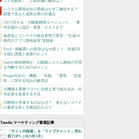
スト自動化」 工数削減の秘訣は？
システム開発会社の業績はなぜ二極化する？
調査で見えた成長企業の共通点
5分で分かる「AI駆動開発エージェント」 要
件定義から設計・実装・テストまで
仮想化とコンテナの統合管理で実現、“生成AI
時代のアプリ開発改革”実践術
Excel・紙帳票への依存はなぜ続く？ 現場DX
を阻む課題と改善のヒント
SaaSか独自開発か、AI駆動システム開発の可否
を判断するためのポイント
PostgreSQLの「機能」「性能」「運用」「拡張
性」に関する悩みの解消法
AI機能を業務フローに自然な形で組み込み、社
内定着を促進する方法
AI開発が失速するのはなぜ？ 使えないコード
の量産を防ぐ文脈設計のコツ
ITmedia マーケティング新着記事
「サイト内検索」＆「ライブチャット」売れ
筋TOP5（2025年5月）