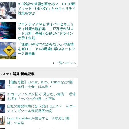
API設計の常識が変わる？ HTTP新
メソッド「QUERY」とセキュリティ
対策を学ぶ
フロンティアAIとサイバーセキュリ
ティ対策の現在地 「17万行のAIコ
ード分析」事例と公的ガイドライン
が示す道筋
「無線LANがつながらない」の苦情
をゼロに 3つの現場に学ぶネットワ
ーク改善術
»
一覧ページへ
システム開発 新着記事
【価格比較】Copilot、Kiro、Cursorなど6製
品 「無料で十分」は本当？
AIコーディングが招く“見えない負債” 現場
を壊す「デバッグ地獄」の正体
自社の開発環境に合う製品はどれ？ AIコー
ディングツール機能徹底比較
Linux Foundationが警告する「AI丸投げ開
発」の末路