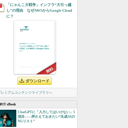
「にゃんこ大戦争」インフラ“大引っ越
し”の理由 なぜAWSからGoogle Cloud
に？
ダウンロード
 プレミアムコンテンツライブラリへ
＠IT eBook
ChatGPTに「入力してはいけない」5
項目――押さえておきたい“生成AIの
NGリスト”