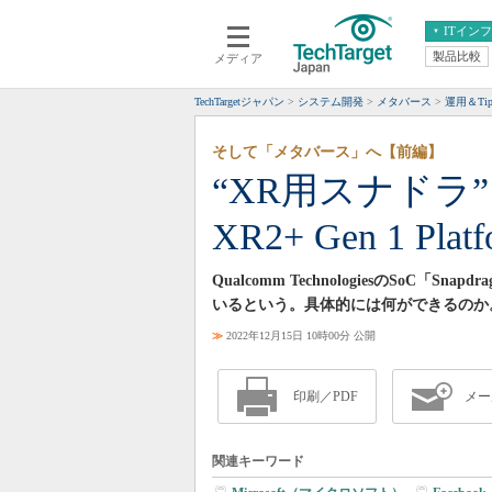
ITイン
製品比較
メディア
クラウド
エンタープライズ
ERP
仮想化
TechTargetジャパン
システム開発
メタバース
運用＆Tip
データ分析
サーバ＆ストレージ
そして「メタバース」へ【前編】
CX
スマートモバイル
“XR用スナドラ”と
情報系システム
ネットワーク
XR2+ Gen 1 
システム運用管理
Qualcomm TechnologiesのSoC「Sn
いるという。具体的には何ができるのか
≫
2022年12月15日 10時00分 公開
印刷／PDF
メー
関連キーワード