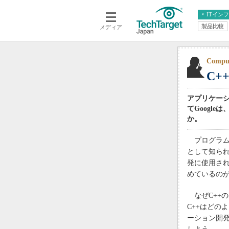
ITイン
製品比較
メディア
クラウド
エンタープライズ
ERP
仮想化
データ分析
サーバ＆ストレージ
Comp
C+
CX
スマートモバイル
情報系システム
ネットワーク
アプリケーシ
システム運用管理
てGoogl
か。
プログラム
として知られ
発に使用され
めているのが
なぜC++の
C++はどの
ーション開発