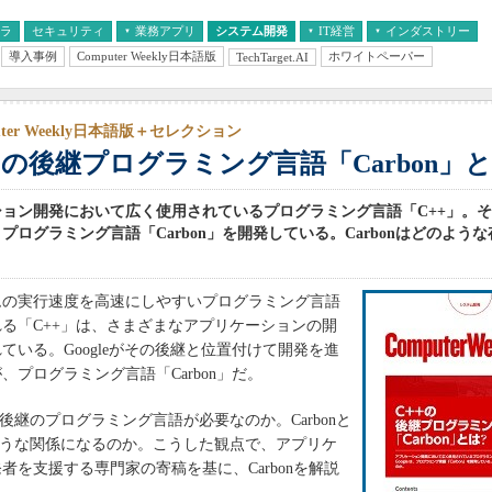
フラ
セキュリティ
業務アプリ
システム開発
IT経営
インダストリー
導入事例
Computer Weekly日本語版
ホワイトペーパー
TechTarget.AI
AI
経営とIT
医療IT
中堅・中小企業とIT
教育IT
uter Weekly日本語版＋セレクション
+の後継プログラミング言語「Carbon」
ョン開発において広く使用されているプログラミング言語「C++」。
eは、プログラミング言語「Carbon」を開発している。Carbonはどのよう
の実行速度を高速にしやすいプログラミング言語
る「C++」は、さまざまなアプリケーションの開
ている。Googleがその後継と位置付けて開発を進
、プログラミング言語「Carbon」だ。
後継のプログラミング言語が必要なのか。Carbonと
ような関係になるのか。こうした観点で、アプリケ
者を支援する専門家の寄稿を基に、Carbonを解説