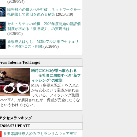
(2026/6/24)
障害対応の属人化を打破 ネットワークを一
括制御して復旧を速める秘策
(2026/6/19)
セキュリティの転機 2026年度開始の新評価
制度が求める「復旧能力」の実現法は
(2026/6/5)
新規導入はなし M365フル活用でセキュリ
ティ強化×コスト削減
(2026/6/3)
From Informa TechTarget
瞬時にM365が乗っ取られる
――全社員に周知すべき“新フ
ィッシング”の教訓
MFA（多要素認証）を入れた
から安心という常識が崩れ去
っている。フィッシング集団
ycoon2FA」が摘発されたが、脅威が完全になくな
たというわけではない。
アクセスランキング
026/08/07 UPDATE
多要素認証導入済みでもランサムウェア被害