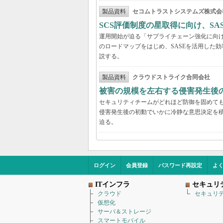
製品資料
セコムトラストシステムズ株式会
SCS評価制度の星取得に向け、S
運用開始が迫る「サプライチェーン強化に向け
のロードマップをはじめ、SASEを活用した
説する。
製品資料
クラウドストライク合同会社
被害の規模を左右する侵害発生後の
セキュリティチームがどれほど防御を固めて
侵害発生後の初動でいかに冷静な意思決定を積
迫る。
ログイン
会員登録
パスワード再設定
よ
ITインフラ
セキュリ
クラウド
セキュリ
仮想化
サーバ＆ストレージ
スマートモバイル