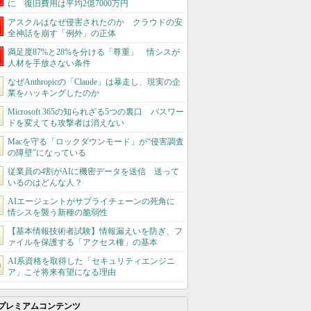
に 復旧費用は平均2億7000万円
アスクルはなぜ侵害されたのか クラウドの安
全神話を崩す「例外」の正体
満足度87%と28%を分ける「尊重」 情シスが
人材を手放さない条件
なぜAnthropicの「Claude」は暴走し、現実の企
業をハッキングしたのか
Microsoft 365の知られざる5つの裏口 パスワー
ドを変えても攻撃者は消えない
Macを守る「ロックダウンモード」が“侵害調査
の障壁”になっている
従業員の4割がAIに機密データを送信 送って
いるのはどんな人？
AIエージェントがサプライチェーンの死角に
情シスを襲う新種の脆弱性
【基本情報技術者試験】情報漏えいを防ぎ、フ
ァイルを保護する「アクセス権」の基本
AI系資格を取得した「セキュリティエンジニ
ア」こそ将来有望になる理由
プレミアムコンテンツ