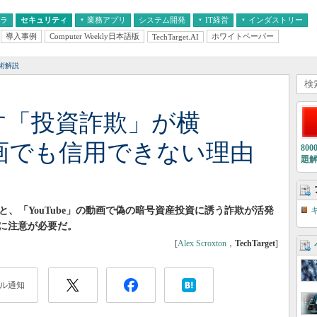
フラ
セキュリティ
業務アプリ
システム開発
IT経営
インダストリー
導入事例
Computer Weekly日本語版
ホワイトペーパー
TechTarget.AI
AI
経営とIT
医療IT
中堅・中小企業とIT
教育IT
術解説
ます「投資詐欺」が横
動画でも信用できない理由
80
題
よると、「YouTube」の動画で偽の暗号資産投資に誘う詐欺が活発
”に注意が必要だ。
[
Alex Scroxton
，
TechTarget
]
ル通知