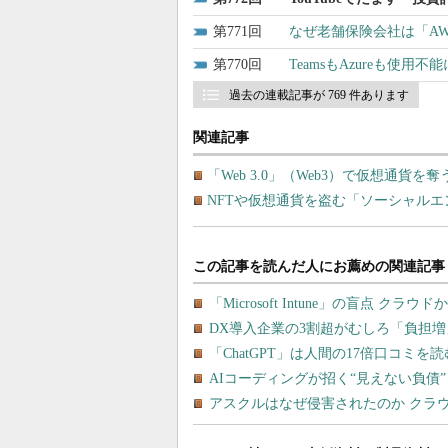
771
なぜ老舗保険会社は「A
770
TeamsもAzureも使用不
過去の連載記事が 769 件あります
関連記事
「Web 3.0」（Web3）で仮想通貨を
NFTや仮想通貨を盗む「ソーシャルエンジ