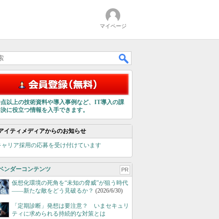
マイページ
00点以上の技術資料や導入事例など、IT導入の課
解決に役立つ情報を入手できます。
アイティメディアからのお知らせ
キャリア採用の応募を受け付けています
ベンダーコンテンツ
PR
仮想化環境の死角を“未知の脅威”が狙う時代
――新たな敵をどう見破るか？
(2026/6/30)
「定期診断」発想は要注意？ いまセキュリ
ティに求められる持続的な対策とは