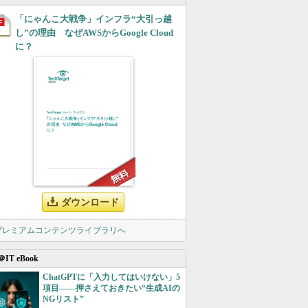
「にゃんこ大戦争」インフラ“大引っ越
し”の理由 なぜAWSからGoogle Cloud
に？
ダウンロード
 プレミアムコンテンツライブラリへ
＠IT eBook
ChatGPTに「入力してはいけない」5
項目――押さえておきたい“生成AIの
NGリスト”