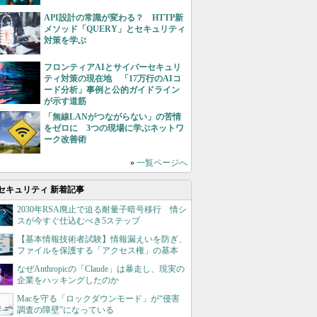
API設計の常識が変わる？ HTTP新
メソッド「QUERY」とセキュリティ
対策を学ぶ
フロンティアAIとサイバーセキュリ
ティ対策の現在地 「17万行のAIコ
ード分析」事例と公的ガイドライン
が示す道筋
「無線LANがつながらない」の苦情
をゼロに 3つの現場に学ぶネットワ
ーク改善術
»
一覧ページへ
セキュリティ 新着記事
2030年RSA廃止で迫る耐量子暗号移行 情シ
スが今すぐ仕込むべき5ステップ
【基本情報技術者試験】情報漏えいを防ぎ、
ファイルを保護する「アクセス権」の基本
なぜAnthropicの「Claude」は暴走し、現実の
企業をハッキングしたのか
Macを守る「ロックダウンモード」が“侵害
調査の障壁”になっている