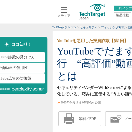
ITイン
製品比較
メディア
クラウド
エンタープライズ
ERP
仮想化
TechTargetジャパン
セキュリティ
フィッシング対策
技
データ分析
サーバ＆ストレージ
YouTubeを悪用した投資詐欺【第1回】
CX
スマートモバイル
ココ知り！
YouTubeでだ
情報系システム
ネットワーク
uTube詐欺の見分け方
行 “高評価”
システム運用管理
評価動画の信用性
とは
uTube広告の防御策
セキュリティベンダーWithSecureに
化している。巧みに宣伝する“うまい話
≫
2023年04月11日 05時00分 公開
印刷／PDF
メー