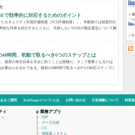
社
ト構
ASEで効率的に対応するためのポイント
たセキュリティ対策評価制度（SCS評価制度）」。本動画では制度対応
効率的な対策を紹介するとともに、失敗しないSASEの製品選定について解
／B
48時間、初動で取るべき6つのステップとは
も、侵害の発生自体を完全に防ぐことは困難だ。そこで重要となるのは、
み重ねられるかである。最初の48時間で取るべき6つの対応ステップに
くあるご質問
TechTargetジャパンとは
お問い合わせ
広告掲載について
利用規
ティ
業務アプリ
ティ
ERP
データ分析
CX
情報系システム