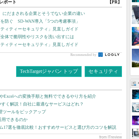
レポート
【PR】
」にだまされる企業とそうでない企業の違い
防ぐ SD-WAN導入「5つの考慮事項」
ンティティーセキュリティ」見直しガイド
プ全体で脆弱性やリスクを洗い出すには
ンティティーセキュリティ」見直しガイド
Recommended by
TechTargetジャパン トップ
セキュリティ
dやExcelへの変換手順と無料でできるやり方を紹介
りやすく解説！自社に最適なサービスはどれ？
管理ツールをピックアップ
で活用できるのか
テム17選を徹底比較！おすすめサービスと選び方のコツを解説