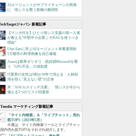
AIエージェントがサプライチェーンの死角
に 情シスを襲う新種の脆弱性
TechTargetジャパン 新着記事
【マンガ付き】ひとり情シス支援の第一人者
が教える”中堅中小企業こそRAGを使うべき
理由”
Uber Eatsに学ぶAIエージェント本番運用術
1万都市の料理画像を自己修復
Azureは限界ギリギリ 絶好調Microsoftを襲
う「GPU不足」の深刻度
IT業界の女性は9割が10年で消える 人材枯
渇を招く“見えない壁”の正体
米「AIキルスイッチ法案」 情シスが今から
備える5つのリスク回避策
ITmedia マーケティング新着記事
「サイト内検索」＆「ライブチャット」売れ
筋TOP5（2025年5月）
今週は、サイト内検索ツールとライブチャッ
国内売れ筋TOP5をそれぞれ紹介します。