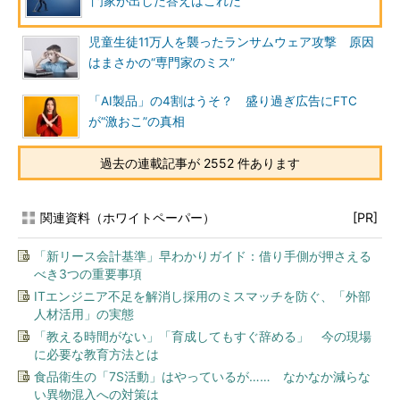
門家が出した答えはこれだ
児童生徒11万人を襲ったランサムウェア攻撃 原因
はまさかの“専門家のミス”
「AI製品」の4割はうそ？ 盛り過ぎ広告にFTC
が“激おこ”の真相
過去の連載記事が 2552 件あります
関連資料（ホワイトペーパー）
[PR]
「新リース会計基準」早わかりガイド：借り手側が押さえる
べき3つの重要事項
ITエンジニア不足を解消し採用のミスマッチを防ぐ、「外部
人材活用」の実態
「教える時間がない」「育成してもすぐ辞める」 今の現場
に必要な教育方法とは
食品衛生の「7S活動」はやっているが…… なかなか減らな
い異物混入への対策は