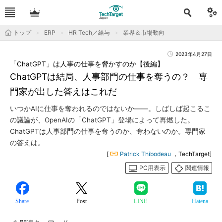
トップ
ERP
HR Tech／給与
業界＆市場動向
2023年4月27日
「ChatGPT」は人事の仕事を脅かすのか【後編】
ChatGPTは結局、人事部門の仕事を奪うの？ 専
門家が出した答えはこれだ
いつかAIに仕事を奪われるのではないか――。しばしば起こるこ
の議論が、OpenAIの「ChatGPT」登場によって再燃した。
ChatGPTは人事部門の仕事を奪うのか、奪わないのか。専門家
の答えは。
[
Patrick Thibodeau
，TechTarget]
PC用表示
関連情報
Share
Post
LINE
Hatena