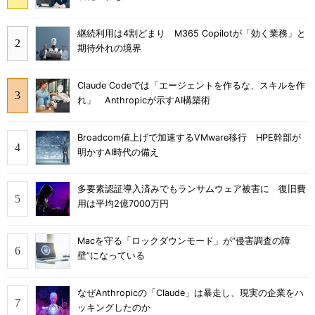
継続利用は4割どまり M365 Copilotが「効く業務」と
期待外れの境界
Claude Codeでは「エージェントを作るな、スキルを作
れ」 Anthropicが示すAI構築術
Broadcom値上げで加速するVMware移行 HPE幹部が
明かすAI時代の備え
多要素認証導入済みでもランサムウェア被害に 復旧費
用は平均2億7000万円
Macを守る「ロックダウンモード」が“侵害調査の障
壁”になっている
なぜAnthropicの「Claude」は暴走し、現実の企業をハ
ッキングしたのか