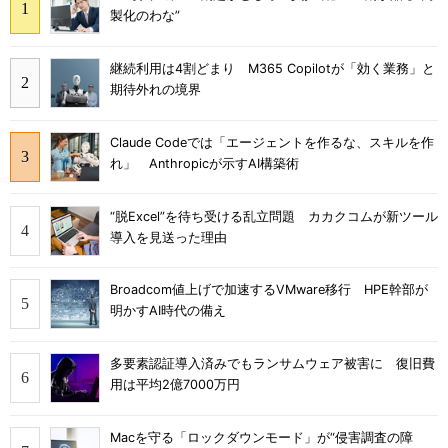
製化のわな”
継続利用は4割どまり M365 Copilotが「効く業務」と
期待外れの境界
Claude Codeでは「エージェントを作るな、スキルを作
れ」 Anthropicが示すAI構築術
“脱Excel”を待ち受ける乱立問題 カカクコムが新ツール
導入を見送った理由
Broadcom値上げで加速するVMware移行 HPE幹部が
明かすAI時代の備え
多要素認証導入済みでもランサムウェア被害に 復旧費
用は平均2億7000万円
Macを守る「ロックダウンモード」が“侵害調査の障