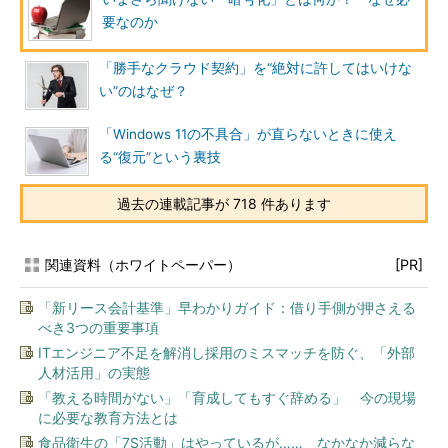
要なのか
「勝手なクラウド契約」を“絶対に許してはいけな
い”のはなぜ？
「Windows 11の不具合」が直らないときに使え
る“復元”という裏技
過去の連載記事が 718 件あります
関連資料（ホワイトペーパー）
[PR]
「新リース会計基準」早わかりガイド：借り手側が押さえる
べき3つの重要事項
ITエンジニア不足を解消し採用のミスマッチを防ぐ、「外部
人材活用」の実態
「教える時間がない」「育成してもすぐ辞める」 今の現場
に必要な教育方法とは
食品衛生の「7S活動」はやっているが…… なかなか減らな