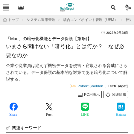
トップ
システム運用管理
統合エンドポイント管理（UEM）
技術
2023年9月28日
「Mac」の暗号化機能とデータ保護【第1回】
いまさら聞けない「暗号化」とは何か？ なぜ必
要なのか
企業や従業員は絶えず機密データを侵害・窃取される脅威にさら
されている。データ保護の基本的な対策である暗号化について解
説する。
[
Robert Sheldon
，TechTarget]
PC用表示
関連情報
Share
Post
LINE
Hatena
関連キーワード