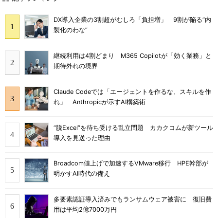
DX導入企業の3割超がむしろ「負担増」 9割が陥る“内
製化のわな”
継続利用は4割どまり M365 Copilotが「効く業務」と
期待外れの境界
Claude Codeでは「エージェントを作るな、スキルを作
れ」 Anthropicが示すAI構築術
“脱Excel”を待ち受ける乱立問題 カカクコムが新ツール
導入を見送った理由
Broadcom値上げで加速するVMware移行 HPE幹部が
明かすAI時代の備え
多要素認証導入済みでもランサムウェア被害に 復旧費
用は平均2億7000万円