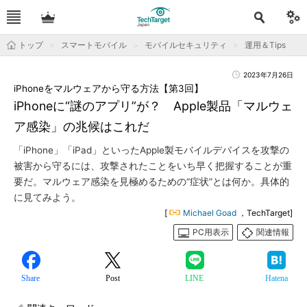
トップ
スマートモバイル
モバイルセキュリティ
運用＆Tips
2023年7月26日
iPhoneをマルウェアから守る方法【第3回】
iPhoneに“謎のアプリ”が？ Apple製品「マルウェ
ア感染」の兆候はこれだ
「iPhone」「iPad」といったApple製モバイルデバイスを攻撃の
被害から守るには、攻撃されたことをいち早く把握することが重
要だ。マルウェア感染を見極めるための“症状”とは何か。具体的
に見てみよう。
[
Michael Goad
，TechTarget]
PC用表示
関連情報
Share
Post
LINE
Hatena