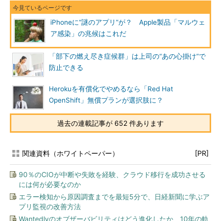
iPhoneに“謎のアプリ”が？ Apple製品「マルウェ
ア感染」の兆候はこれだ
「部下の燃え尽き症候群」は上司の“あの心掛け”で
防止できる
Herokuを有償化でやめるなら「Red Hat
OpenShift」無償プランが選択肢に？
過去の連載記事が 652 件あります
関連資料（ホワイトペーパー）
[PR]
90％のCIOが中断や失敗を経験、クラウド移行を成功させる
には何が必要なのか
エラー検知から原因調査までを最短5分で、日経新聞に学ぶア
プリ監視の改善方法
Wantedlyのオブザーバビリティはどう進化したか 10年の軌