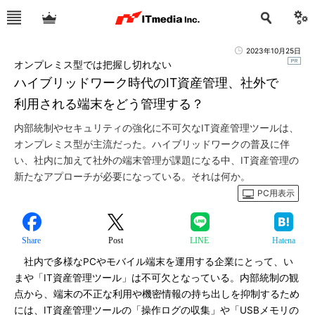
2023年10月25日
オンプレミス型では把握し切れない
ハイブリッドワーク時代のIT資産管理、社外で
利用される端末をどう管理する？
内部統制やセキュリティの強化に不可欠なIT資産管理ツールは、
オンプレミス型が主流だった。ハイブリッドワークの普及に伴
い、社内に加えて社外の端末管理が課題になる中、IT資産管理の
新たなアプローチが必要になっている。それは何か。
PC用表示
Share
Post
LINE
Hatena
社内で多様なPCやモバイル端末を運用する企業にとって、い
まや「IT資産管理ツール」は不可欠となっている。内部統制の観
点から、端末の不正な利用や機密情報の持ち出しを抑制するため
には、IT資産管理ツールの「操作ログの収集」や「USBメモリの