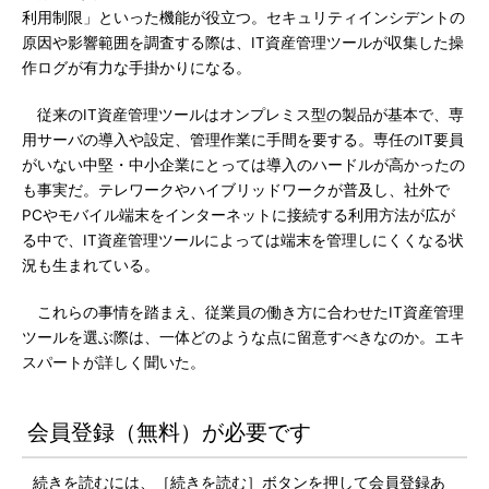
利用制限」といった機能が役立つ。セキュリティインシデントの
原因や影響範囲を調査する際は、IT資産管理ツールが収集した操
作ログが有力な手掛かりになる。
従来のIT資産管理ツールはオンプレミス型の製品が基本で、専
用サーバの導入や設定、管理作業に手間を要する。専任のIT要員
がいない中堅・中小企業にとっては導入のハードルが高かったの
も事実だ。テレワークやハイブリッドワークが普及し、社外で
PCやモバイル端末をインターネットに接続する利用方法が広が
る中で、IT資産管理ツールによっては端末を管理しにくくなる状
況も生まれている。
これらの事情を踏まえ、従業員の働き方に合わせたIT資産管理
ツールを選ぶ際は、一体どのような点に留意すべきなのか。エキ
スパートが詳しく聞いた。
会員登録（無料）が必要です
続きを読むには、［続きを読む］ボタンを押して会員登録あ