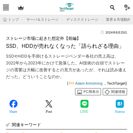
トップ
サーバ＆ストレージ
ディスクストレージ
業界＆市場動向
2024年6月25日
ストレージ市場に起きた想定外【前編】
SSD、HDDが売れなくなった「語られざる理由」
SSDやHDDを手掛けるストレージベンダー各社の売上高は、
2022年から2023年にかけて急落した。AI技術の台頭でストレー
ジの需要は大幅に改善するとの見方があったが、それは読み違え
だった。どういうことなのか。
[
Adam Armstrong
，TechTarget]
PC用表示
関連情報
Share
Post
LINE
Hatena
関連キーワード