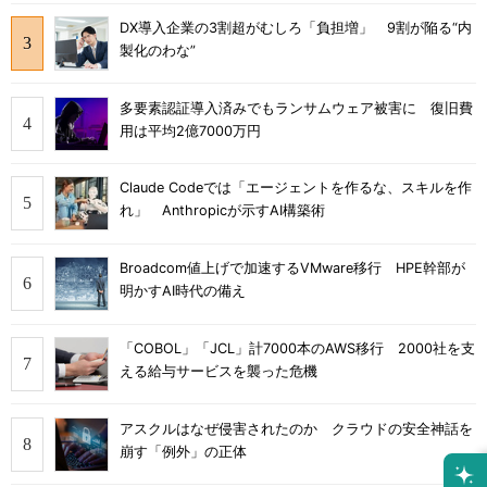
DX導入企業の3割超がむしろ「負担増」 9割が陥る“内
製化のわな”
多要素認証導入済みでもランサムウェア被害に 復旧費
用は平均2億7000万円
Claude Codeでは「エージェントを作るな、スキルを作
れ」 Anthropicが示すAI構築術
Broadcom値上げで加速するVMware移行 HPE幹部が
明かすAI時代の備え
「COBOL」「JCL」計7000本のAWS移行 2000社を支
える給与サービスを襲った危機
アスクルはなぜ侵害されたのか クラウドの安全神話を
崩す「例外」の正体