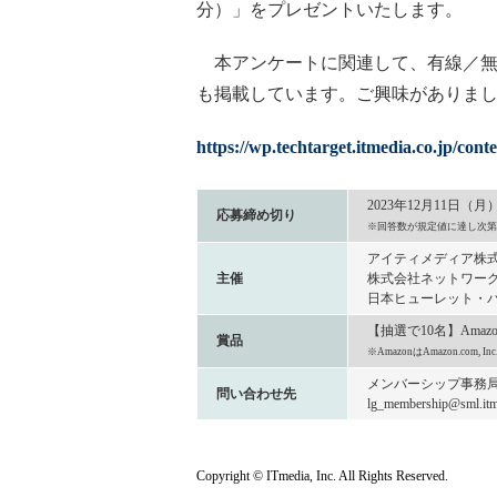
分）」をプレゼントいたします。
本アンケートに関連して、有線／無
も掲載しています。ご興味がありま
https://wp.techtarget.itmedia.co.jp/cont
2023年12月11日（月
応募締め切り
※回答数が規定値に達し次第
アイティメディア株
主催
株式会社ネットワーク
日本ヒューレット・パ
【抽選で10名】Amaz
賞品
※AmazonはAmazon.com
メンバーシップ事務
問い合わせ先
lg_membership@sml.itme
Copyright © ITmedia, Inc. All Rights Reserved.