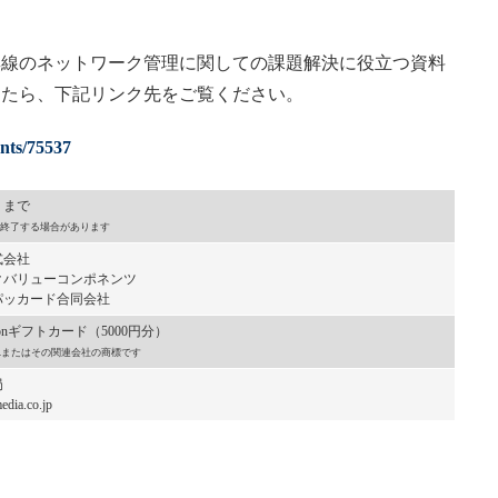
線のネットワーク管理に関しての課題解決に役立つ資料
したら、下記リンク先をご覧ください。
ents/75537
）まで
終了する場合があります
式会社
バリューコンポネンツ
ッカード合同会社
onギフトカード（5000円分）
, Inc.またはその関連会社の商標です
局
dia.co.jp