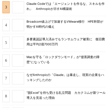
Claude Codeでは「エージェントを作るな、スキルを作
れ」 Anthropicが示すAI構築術
Broadcom値上げで加速するVMware移行 HPE幹部が
明かすAI時代の備え
多要素認証導入済みでもランサムウェア被害に 復旧費
用は平均2億7000万円
Macを守る「ロックダウンモード」が“侵害調査の障
壁”になっている
なぜAnthropicの「Claude」は暴走し、現実の企業をハ
ッキングしたのか
“脱Excel”を待ち受ける乱立問題 カカクコムが新ツール
導入を見送った理由