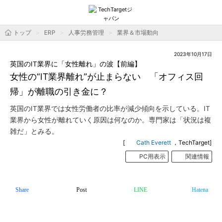
トップ
ERP
人事労務管理
業界＆市場動向
2023年10月17日
英国のIT業界に「女性離れ」の波【前編】
女性の“IT業界離れ”が止まらない 「オフィス回
帰」が離職の引き金に？
英国のIT業界では女性労働者の比率が減少傾向を示している。IT
業界から女性が離れていく原因は何なのか。専門家は「状況は複
雑だ」とみる。
[
Cath Everett
，TechTarget]
PC用表示
関連情報
Share
Post
LINE
Hatena