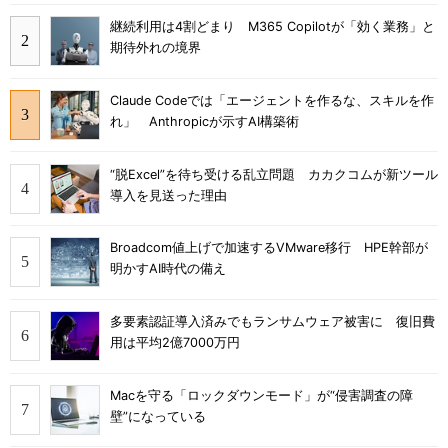
継続利用は4割どまり M365 Copilotが「効く業務」と
期待外れの境界
Claude Codeでは「エージェントを作るな、スキルを作
れ」 Anthropicが示すAI構築術
“脱Excel”を待ち受ける乱立問題 カカクコムが新ツール
導入を見送った理由
Broadcom値上げで加速するVMware移行 HPE幹部が
明かすAI時代の備え
多要素認証導入済みでもランサムウェア被害に 復旧費
用は平均2億7000万円
Macを守る「ロックダウンモード」が“侵害調査の障
壁”になっている