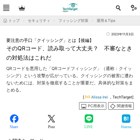
トップ
セキュリティ
フィッシング対策
運用＆Tips
2023年11月3日
要注意の手口「クイッシング」とは【後編】
そのQRコード、読み取って大丈夫？ 不審なとき
の対処法はこれだ
QRコードを悪用した「QRコードフィッシング」（通称：クイッ
シング）という攻撃が広がっている。クイッシングの被害に遭わ
ないためには、対策を徹底することが重要だ。具体的な対策をま
とめる。
[
Alissa Irei
，TechTarget]
PC用表示
関連情報
Share
Post
LINE
Hatena