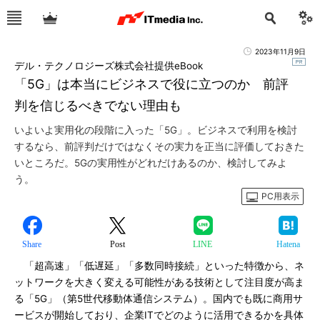
2023年11月9日
デル・テクノロジーズ株式会社提供eBook
「5G」は本当にビジネスで役に立つのか 前評
判を信じるべきでない理由も
いよいよ実用化の段階に入った「5G」。ビジネスで利用を検討
するなら、前評判だけではなくその実力を正当に評価しておきた
いところだ。5Gの実用性がどれだけあるのか、検討してみよ
う。
PC用表示
Share
Post
LINE
Hatena
「超高速」「低遅延」「多数同時接続」といった特徴から、ネ
ットワークを大きく変える可能性がある技術として注目度が高ま
る「5G」（第5世代移動体通信システム）。国内でも既に商用サ
ービスが開始しており、企業ITでどのように活用できるかを具体