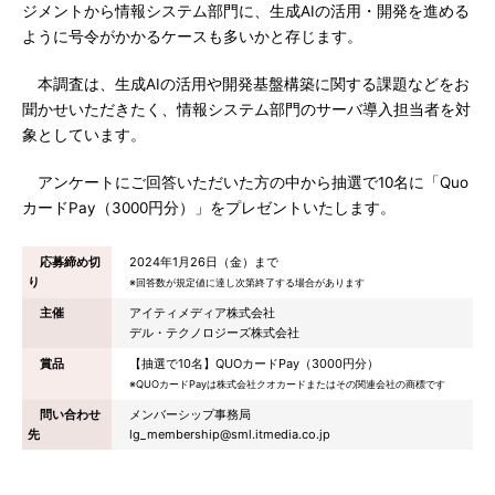
ジメントから情報システム部門に、生成AIの活用・開発を進める
ように号令がかかるケースも多いかと存じます。
本調査は、生成AIの活用や開発基盤構築に関する課題などをお
聞かせいただきたく、情報システム部門のサーバ導入担当者を対
象としています。
アンケートにご回答いただいた方の中から抽選で10名に「Quo
カードPay（3000円分）」をプレゼントいたします。
応募締め切
2024年1月26日（金）まで
り
※回答数が規定値に達し次第終了する場合があります
主催
アイティメディア株式会社
デル・テクノロジーズ株式会社
賞品
【抽選で10名】QUOカードPay（3000円分）
※QUOカードPayは株式会社クオカードまたはその関連会社の商標です
問い合わせ
メンバーシップ事務局
先
lg_membership@sml.itmedia.co.jp