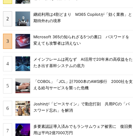
継続利用は4割どまり M365 Copilotが「効く業務」と
期待外れの境界
Microsoft 365の知られざる5つの裏口 パスワードを
変えても攻撃者は消えない
メインフレームは死なず AI活用で20年来の高収益をた
たき出す基幹システムの底力
「COBOL」「JCL」計7000本のAWS移行 2000社を支
える給与サービスを襲った危機
Joshinが「ピースサイン」で勤怠打刻 共用PCの「パ
スワード忘れ」を解消
多要素認証導入済みでもランサムウェア被害に 復旧費
用は平均2億7000万円