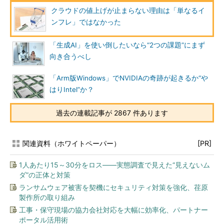
クラウドの値上げが止まらない理由は「単なるイ
ンフレ」ではなかった
「生成AI」を使い倒したいなら“2つの課題”にまず
向き合うべし
「Arm版Windows」でNVIDIAの奇跡が起きるか“や
はりIntel”か？
過去の連載記事が 2867 件あります
関連資料（ホワイトペーパー）
[PR]
1人あたり15～30分をロス――実態調査で見えた“見えないム
ダ”の正体と対策
ランサムウェア被害を契機にセキュリティ対策を強化、荏原
製作所の取り組み
工事・保守現場の協力会社対応を大幅に効率化、パートナー
ポータル活用術