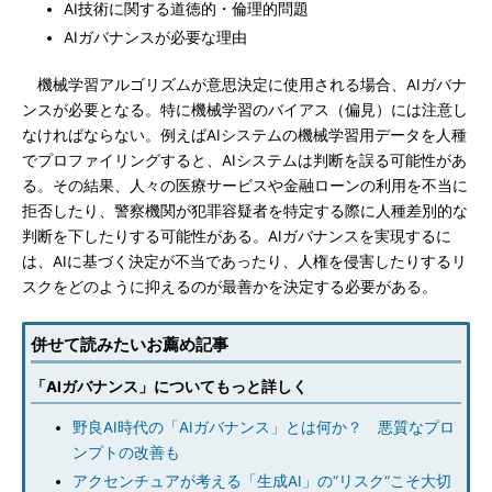
AI技術に関する道徳的・倫理的問題
AIガバナンスが必要な理由
機械学習アルゴリズムが意思決定に使用される場合、AIガバナ
ンスが必要となる。特に機械学習のバイアス（偏見）には注意し
なければならない。例えばAIシステムの機械学習用データを人種
でプロファイリングすると、AIシステムは判断を誤る可能性があ
る。その結果、人々の医療サービスや金融ローンの利用を不当に
拒否したり、警察機関が犯罪容疑者を特定する際に人種差別的な
判断を下したりする可能性がある。AIガバナンスを実現するに
は、AIに基づく決定が不当であったり、人権を侵害したりするリ
スクをどのように抑えるのが最善かを決定する必要がある。
併せて読みたいお薦め記事
「AIガバナンス」についてもっと詳しく
野良AI時代の「AIガバナンス」とは何か？ 悪質なプロ
ンプトの改善も
アクセンチュアが考える「生成AI」の“リスク“こそ大切