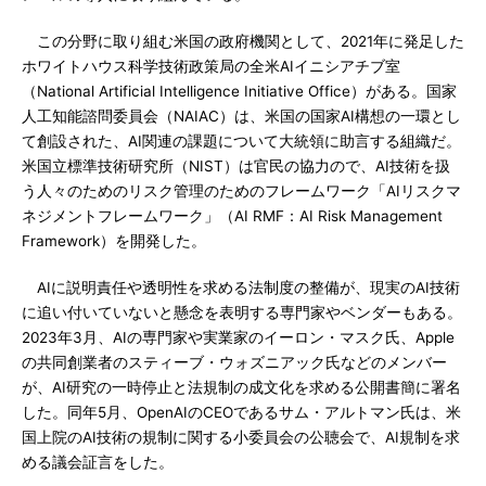
この分野に取り組む米国の政府機関として、2021年に発足した
ホワイトハウス科学技術政策局の全米AIイニシアチブ室
（National Artificial Intelligence Initiative Office）がある。国家
人工知能諮問委員会（NAIAC）は、米国の国家AI構想の一環とし
て創設された、AI関連の課題について大統領に助言する組織だ。
米国立標準技術研究所（NIST）は官民の協力ので、AI技術を扱
う人々のためのリスク管理のためのフレームワーク「AIリスクマ
ネジメントフレームワーク」（AI RMF：AI Risk Management
Framework）を開発した。
AIに説明責任や透明性を求める法制度の整備が、現実のAI技術
に追い付いていないと懸念を表明する専門家やベンダーもある。
2023年3月、AIの専門家や実業家のイーロン・マスク氏、Apple
の共同創業者のスティーブ・ウォズニアック氏などのメンバー
が、AI研究の一時停止と法規制の成文化を求める公開書簡に署名
した。同年5月、OpenAIのCEOであるサム・アルトマン氏は、米
国上院のAI技術の規制に関する小委員会の公聴会で、AI規制を求
める議会証言をした。