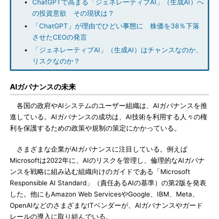
ChatGPTで高まる「ジェネレーティブAI」（生成AI）へ
の投資意欲 その現状は？
「ChatGPT」が理由でひどい事態に 株価を38％下落
させたCEOの発言
「ジェネレーティブAI」（生成AI）はチャンスなのか、
リスクなのか？
AIガバナンスの未来
各国の政府やAIシステムのユーザー組織は、AIガバナンスを推
進している。AIガバナンスの成功は、AI技術を利用する人々の権
利を保護するための政策や規制の策定にかかっている。
さまざまな企業がAIガバナンスに注目している。例えば
Microsoftは2022年に、AIのリスクを管理し、倫理的なAIガバナ
ンスを戦略に組み込む組織向けのガイドである「Microsoft
Responsible AI Standard」（責任あるAIの基準）の第2版を発表
した。他にもAmazon Web ServicesやGoogle、IBM、Meta、
OpenAIなどのさまざまなITベンダーが、AIガバナンスやガード
レールの導入に取り組んでいる。