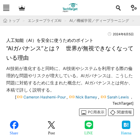
トップ
エンタープライズAI
AI／機械学習／ディープラーニング
2024年6月5日
人工知能（AI）を安全に使うためのポイント
“AIガバナンス”とは？ 世界が無視できなくなって
いる理由
AI技術が進化すると同時に、AI技術やシステムを利用する際の倫
理的な問題やリスクが増大している。AIガバナンスは、こうした
問題に対処するために生まれた概念だ。AIガバナンスとは何か、
本稿で詳しく説明する。
[
Cameron Hashemi-Pour
,
Nick Barney
,
Sarah Lewis
，
TechTarget]
PC用表示
関連情報
Share
Post
LINE
Hatena