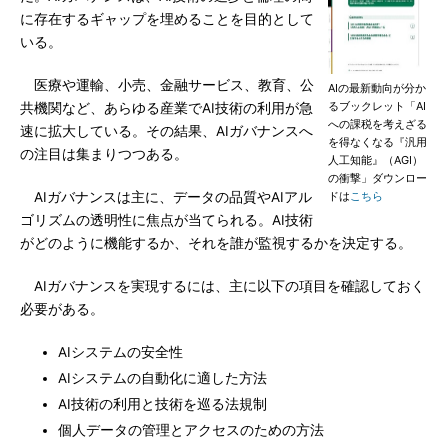
に存在するギャップを埋めることを目的として
いる。
医療や運輸、小売、金融サービス、教育、公
AIの最新動向が分か
るブックレット「AI
共機関など、あらゆる産業でAI技術の利用が急
への課税を考えざる
速に拡大している。その結果、AIガバナンスへ
を得なくなる『汎用
の注目は集まりつつある。
人工知能』（AGI）
の衝撃」ダウンロー
AIガバナンスは主に、データの品質やAIアル
ドは
こちら
ゴリズムの透明性に焦点が当てられる。AI技術
がどのように機能するか、それを誰が監視するかを決定する。
AIガバナンスを実現するには、主に以下の項目を確認しておく
必要がある。
AIシステムの安全性
AIシステムの自動化に適した方法
AI技術の利用と技術を巡る法規制
個人データの管理とアクセスのための方法