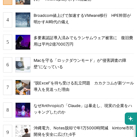
Broadcom値上げで加速するVMware移行 HPE幹部が
明かすAI時代の備え
多要素認証導入済みでもランサムウェア被害に 復旧費
用は平均2億7000万円
Macを守る「ロックダウンモード」が“侵害調査の障
壁”になっている
“脱Excel”を待ち受ける乱立問題 カカクコムが新ツール
導入を見送った理由
なぜAnthropicの「Claude」は暴走し、現実の企業をハ
ッキングしたのか
沖縄電力、Notes脱却で年1万5000時間減 kintone市民
開発を安全に広げた6手