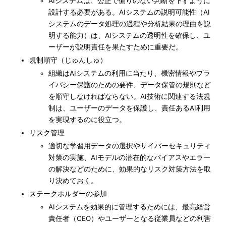
AIシステムは、公正で偏りのない判断を下すように
設計する必要がある。AIシステムの説明可能性（AI
システムのデータ処理の過程や分析結果の理由を説
明する能力）は、AIシステムの透明性を確保し、ユ
ーザーが説明責任を果たすために重要だ。
規制順守（じゅんしゅ）
組織はAIシステムの利用に当たり、機密情報やプラ
イバシー保護のための要件、データ保管の規則など
を順守しなければならない。AI技術に関連する法規
制は、ユーザーのデータを保護し、責任あるAI利用
を実現するのに役立つ。
リスク管理
適切な学習用データの選択やサイバーセキュリティ
対策の実施、AIモデルの潜在的なバイアスやエラー
の解決などのために、効果的なリスク対策方法を取
り決めておく。
ステークホルダーの参加
AIシステムを効果的に管理するためには、最高経営
責任者（CEO）やユーザーとなる従業員などの利害