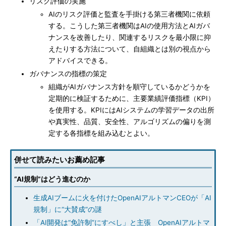
リスク評価の実施
AIのリスク評価と監査を手掛ける第三者機関に依頼
する。こうした第三者機関はAIの使用方法とAIガバ
ナンスを改善したり、関連するリスクを最小限に抑
えたりする方法について、自組織とは別の視点から
アドバイスできる。
ガバナンスの指標の策定
組織がAIガバナンス方針を順守しているかどうかを
定期的に検証するために、主要業績評価指標（KPI）
を使用する。KPIにはAIシステムの学習データの出所
や真実性、品質、安全性、アルゴリズムの偏りを測
定する各指標を組み込むとよい。
併せて読みたいお薦め記事
“AI規制”はどう進むのか
生成AIブームに火を付けたOpenAIアルトマンCEOが「AI
規制」に“大賛成”の謎
「AI開発は“免許制”にすべし」と主張 OpenAIアルトマ