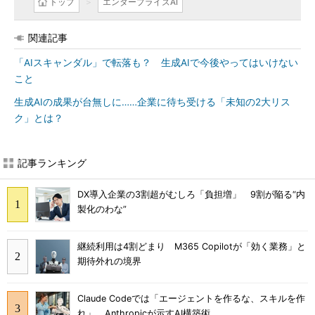
トップ
エンタープライズAI
関連記事
「AIスキャンダル」で転落も？ 生成AIで今後やってはいけない
こと
生成AIの成果が台無しに……企業に待ち受ける「未知の2大リス
ク」とは？
記事ランキング
DX導入企業の3割超がむしろ「負担増」 9割が陥る“内
製化のわな”
継続利用は4割どまり M365 Copilotが「効く業務」と
期待外れの境界
Claude Codeでは「エージェントを作るな、スキルを作
れ」 Anthropicが示すAI構築術