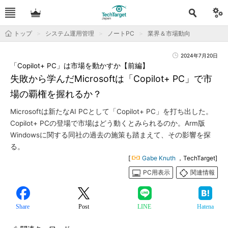
トップ
システム運用管理
ノートPC
業界＆市場動向
2024年7月20日
「Copilot+ PC」は市場を動かすか【前編】
失敗から学んだMicrosoftは「Copilot+ PC」で市
場の覇権を握れるか？
Microsoftは新たなAI PCとして「Copilot+ PC」を打ち出した。
Copilot+ PCの登場で市場はどう動くとみられるのか。Arm版
Windowsに関する同社の過去の施策も踏まえて、その影響を探
る。
[
Gabe Knuth
，TechTarget]
PC用表示
関連情報
Share
Post
LINE
Hatena