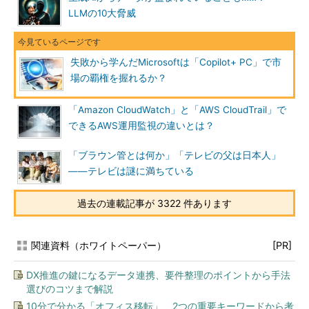
LLMの10大脅威
失敗から学んだMicrosoftは「Copilot+ PC」で市
場の覇権を握れるか？
「Amazon CloudWatch」と「AWS CloudTrail」で
できるAWS運用監視の違いとは？
「ブラウン管とは何か」「テレビの父は日本人」
――テレビは謎に満ちている
過去の連載記事が 3322 件あります
関連資料（ホワイトペーパー）
[PR]
DX推進の鍵になるデータ連携、要件整理のポイントから手法
選びのコツまで解説
10分で分かる「オフィス移転」 2つの重要キーワードから考