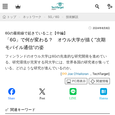
トップ
ネットワーク
5G／6G
技術解説
2024年8月8日
6Gの最前線で起きていること【中編】
「6G」で何が変わる？ オウル大学が描く“次期
モバイル通信”の姿
フィンランドのオウル大学は6Gの先進的な研究開発を進めてい
る。研究環境が充実する同大学には、世界各国の研究者が集って
いる。どのような研究が進んでいるのか。
[
Joe O’Halloran
，TechTarget]
PC用表示
関連情報
Share
Post
LINE
Hatena
関連キーワード