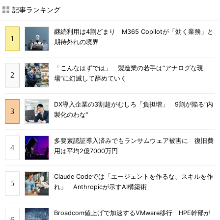
記事ランキング
継続利用は4割どまり M365 Copilotが「効く業務」と
期待外れの境界
「こんなはずでは」 製造業の若手は“アナログな現
場”に幻滅して辞めていく
DX導入企業の3割超がむしろ「負担増」 9割が陥る“内
製化のわな”
多要素認証導入済みでもランサムウェア被害に 復旧費
用は平均2億7000万円
Claude Codeでは「エージェントを作るな、スキルを作
れ」 Anthropicが示すAI構築術
Broadcom値上げで加速するVMware移行 HPE幹部が