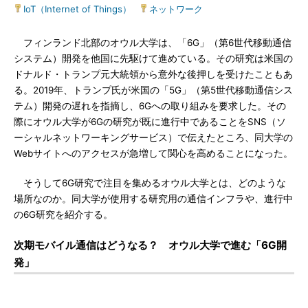
IoT（Internet of Things）
|
ネットワーク
フィンランド北部のオウル大学は、「6G」（第6世代移動通信
システム）開発を他国に先駆けて進めている。その研究は米国の
ドナルド・トランプ元大統領から意外な後押しを受けたこともあ
る。2019年、トランプ氏が米国の「5G」（第5世代移動通信シス
テム）開発の遅れを指摘し、6Gへの取り組みを要求した。その
際にオウル大学が6Gの研究が既に進行中であることをSNS（ソ
ーシャルネットワーキングサービス）で伝えたところ、同大学の
Webサイトへのアクセスが急増して関心を高めることになった。
そうして6G研究で注目を集めるオウル大学とは、どのような
場所なのか。同大学が使用する研究用の通信インフラや、進行中
の6G研究を紹介する。
次期モバイル通信はどうなる？ オウル大学で進む「6G開
発」