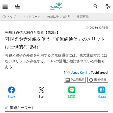
トップ
ネットワーク
無線LAN／Wi-Fi
技術解説
2024年10月9日
光無線通信の利点と課題【第2回】
可視光や赤外線を使う「光無線通信」のメリット
は圧倒的な“あれ”
可視光線や赤外線を利用する光無線通信には、他の通信方式には
ないメリットが存在する。6Gへの活用が検討されている特性も
ある。
[
Venus Kohli
，TechTarget]
PC用表示
関連情報
Share
Post
LINE
Hatena
関連キーワード