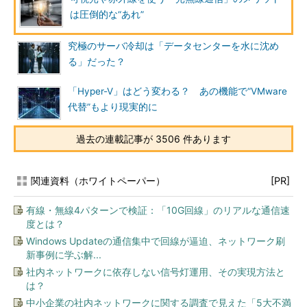
は圧倒的な“あれ”
究極のサーバ冷却は「データセンターを水に沈め
る」だった？
「Hyper-V」はどう変わる？ あの機能で“VMware
代替”もより現実的に
過去の連載記事が 3506 件あります
関連資料（ホワイトペーパー）
[PR]
有線・無線4パターンで検証：「10G回線」のリアルな通信速
度とは？
Windows Updateの通信集中で回線が逼迫、ネットワーク刷
新事例に学ぶ解...
社内ネットワークに依存しない信号灯運用、その実現方法と
は？
中小企業の社内ネットワークに関する調査で見えた「5大不満