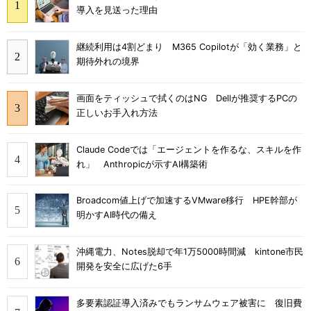
導入を見送った理由
継続利用は4割どまり M365 Copilotが「効く業務」と
期待外れの境界
画面をティッシュで拭くのはNG Dellが推奨するPCの
正しいお手入れ方法
Claude Codeでは「エージェントを作るな、スキルを作
れ」 Anthropicが示すAI構築術
Broadcom値上げで加速するVMware移行 HPE幹部が
明かすAI時代の備え
沖縄電力、Notes脱却で年1万5000時間減 kintone市民
開発を安全に広げた6手
多要素認証導入済みでもランサムウェア被害に 復旧費