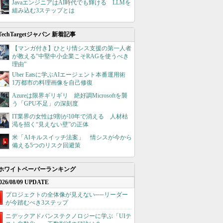
JavaエンジニアはAI時代でも輝ける LLMを
組み込む3ステップとは
TechTargetジャパン 新着記事
【マンガ付き】ひとり情シス支援の第一人者
が教える”中堅中小企業こそRAGを使うべき
理由”
Uber Eatsに学ぶAIエージェント本番運用術
1万都市の料理画像を自己修復
Azureは限界ギリギリ 絶好調Microsoftを襲
う「GPU不足」の深刻度
IT業界の女性は9割が10年で消える 人材枯
渇を招く“見えない壁”の正体
米「AIキルスイッチ法案」 情シスが今から
備える5つのリスク回避策
ホワイトペーパーランキング
026/08/09 UPDATE
プロジェクトの全体像が見えない──リーダー
が今踏むべき3ステップ
ニデックアドバンステクノロジーに学ぶ「UIテ