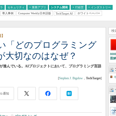
フラ
セキュリティ
業務アプリ
システム開発
IT経営
インダストリー
導入事例
Computer Weekly日本語版
ホワイトペーパー
TechTarget.AI
AI
経営とIT
医療IT
中堅・中小企業とIT
教育IT
回】
い「どのプログラミング
が大切なのはなぜ？
80
題
みが進んでいる。AIプロジェクトにおいて、プログラミング言語
[
Stephen J. Bigelow
，
TechTarget
]
ル通知