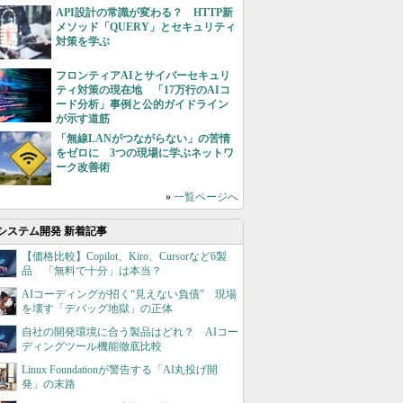
API設計の常識が変わる？ HTTP新
メソッド「QUERY」とセキュリティ
対策を学ぶ
フロンティアAIとサイバーセキュリ
ティ対策の現在地 「17万行のAIコ
ード分析」事例と公的ガイドライン
が示す道筋
「無線LANがつながらない」の苦情
をゼロに 3つの現場に学ぶネットワ
ーク改善術
»
一覧ページへ
システム開発 新着記事
【価格比較】Copilot、Kiro、Cursorなど6製
品 「無料で十分」は本当？
AIコーディングが招く“見えない負債” 現場
を壊す「デバッグ地獄」の正体
自社の開発環境に合う製品はどれ？ AIコー
ディングツール機能徹底比較
Linux Foundationが警告する「AI丸投げ開
発」の末路