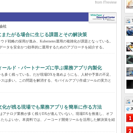
会社
の環境にまたがる場合に生じる課題とその解決策
ド戦略の採用が進み、Kubernetes運用の複雑化が課題となっている。
スタとデータを安全かつ効率的に運用するためのアプローチを紹介する。
フィールド・パートナーズに学ぶ業務アプリ内製化
今も多く残っている。だが現場DXを進めようにも、人材や予算の不足、
ースは多い。この問題を解消する、モバイルアプリ作成ツールの実力と
文化が残る現場でも業務アプリを簡単に作る方法
2
はアナログ業務が多く残りDXが進んでいない。現場DXを推進し、オフ
したらよいか。本資料では、ノーコード開発ツールを活用した解決策を紹