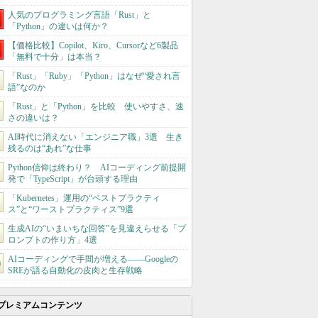
人気のプログラミング言語「Rust」と
「Python」の違いは何か？
【価格比較】Copilot、Kiro、Cursorなど6製品
「無料で十分」は本当？
「Rust」「Ruby」「Python」はなぜ“愛され言
語”なのか
「Rust」と「Python」を比較 使いやすさ、速
さの違いは？
AI時代に消えない「エンジニア職」3選 生き
残るのは“あれ”な仕事
Python信仰は終わり？ AIコーディング前提開
発で「TypeScript」が台頭する理由
「Kubernetes」運用の“ベストプラクティ
ス”と“ワーストプラクティス”9選
生成AIの“いまいちな回答”を見違えらせる「プ
ロンプトの作り方」4選
AIコーディングで手間が増える――Googleの
SREが語る自動化の皮肉と生存戦略
プレミアムコンテンツ