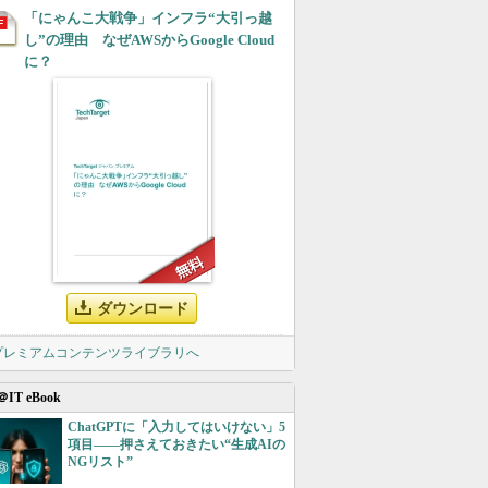
「にゃんこ大戦争」インフラ“大引っ越
し”の理由 なぜAWSからGoogle Cloud
に？
ダウンロード
 プレミアムコンテンツライブラリへ
＠IT eBook
ChatGPTに「入力してはいけない」5
項目――押さえておきたい“生成AIの
NGリスト”