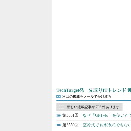
TechTarget発 先取りITトレンド
次回の掲載をメールで受け取る
新しい連載記事が 792 件あります
3551
なぜ「GPT-4o」を使いた
3550
空冷式でも水冷式でもな