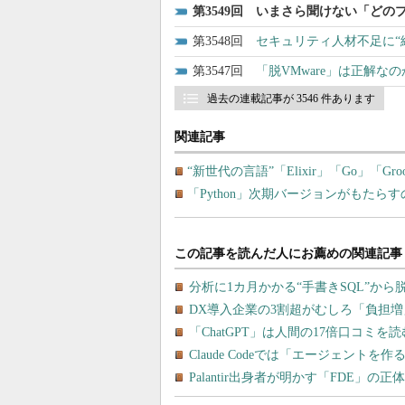
3549
いまさら聞けない「どの
3548
セキュリティ人材不足に“終わ
3547
「脱VMware」は正解
過去の連載記事が 3546 件あります
関連記事
“新世代の言語”「Elixir」「Go」「Gr
「Python」次期バージョンがもたら