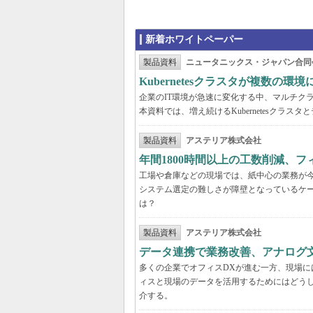
新着ホワイトペーパー
製品資料
ニュータニックス・ジャパン合同
Kubernetesクラスタが複数
企業のIT環境が急速に変化する中、マルチクラウ
本資料では、増え続けるKubernetesクラ
製品資料
アステリア株式会社
年間1800時間以上の工数削減、
工場や倉庫などの現場では、紙中心の業務が
システム選定の難しさが障壁となっているケ
は？
製品資料
アステリア株式会社
データ連携で業務改善、アナログ
多くの企業でオフィスDXが進む一方、現場に
ィスと現場のデータを活用するためにはどう
介する。