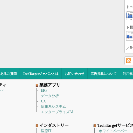
トの
ト構
／B
くあるご質問
TechTargetジャパンとは
お問い合わせ
広告掲載について
利用規
ティ
業務アプリ
ティ
ERP
データ分析
CX
情報系システム
エンタープライズAI
インダストリー
TechTargetサービ
医療IT
ホワイトペーパー