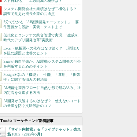
スト自動化」 工数削減の秘訣は？
システム開発会社の業績はなぜ二極化する？
調査で見えた成長企業の共通点
5分で分かる「AI駆動開発エージェント」 要
件定義から設計・実装・テストまで
仮想化とコンテナの統合管理で実現、“生成AI
時代のアプリ開発改革”実践術
Excel・紙帳票への依存はなぜ続く？ 現場DX
を阻む課題と改善のヒント
SaaSか独自開発か、AI駆動システム開発の可否
を判断するためのポイント
PostgreSQLの「機能」「性能」「運用」「拡張
性」に関する悩みの解消法
AI機能を業務フローに自然な形で組み込み、社
内定着を促進する方法
AI開発が失速するのはなぜ？ 使えないコード
の量産を防ぐ文脈設計のコツ
ITmedia マーケティング新着記事
「サイト内検索」＆「ライブチャット」売れ
筋TOP5（2025年5月）