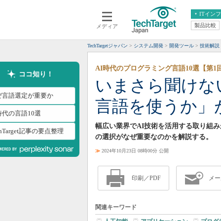
ITイン
製品比較
メディア
クラウド
エンタープライズ
ERP
仮想化
TechTargetジャパン
システム開発
開発ツール
技術解説
データ分析
サーバ＆ストレージ
AI時代のプログラミング言語10選【第1
CX
スマートモバイル
ココ知り！
いまさら聞けな
情報系システム
ネットワーク
ぜ言語選定が重要か
言語を使うか」
システム運用管理
時代の言語10選
幅広い業界でAI技術を活用する取り組
chTarget記事の要点整理
の選択がなぜ重要なのかを解説する。
≫
2024年10月23日 08時00分 公開
印刷／PDF
メー
関連キーワード