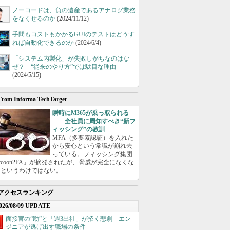
ノーコードは、負の遺産であるアナログ業務
をなくせるのか
(2024/11/12)
手間もコストもかかるGUIのテストはどうす
れば自動化できるのか
(2024/6/4)
「システム内製化」が失敗しがちなのはな
ぜ？ “従来のやり方”では駄目な理由
(2024/5/15)
From Informa TechTarget
瞬時にM365が乗っ取られる
――全社員に周知すべき“新フ
ィッシング”の教訓
MFA（多要素認証）を入れた
から安心という常識が崩れ去
っている。フィッシング集団
ycoon2FA」が摘発されたが、脅威が完全になくな
たというわけではない。
アクセスランキング
026/08/09 UPDATE
面接官の“勘”と「週3出社」が招く悲劇 エン
ジニアが逃げ出す職場の条件