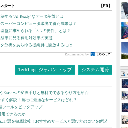
レポート
【PR】
る“AI Ready”なデータ基盤とは
のスーパーコンピュータ環境で得た成果は？
タ基盤に求められる「3つの要件」とは？
査結果に見る費用対効果の実態
ータ分析をあらゆる従業員に開放するには
Recommended by
TechTargetジャパン トップ
システム開発
dやExcelへの変換手順と無料でできるやり方を紹介
りやすく解説！自社に最適なサービスはどれ？
管理ツールをピックアップ
で活用できるのか
テム17選を徹底比較！おすすめサービスと選び方のコツを解説