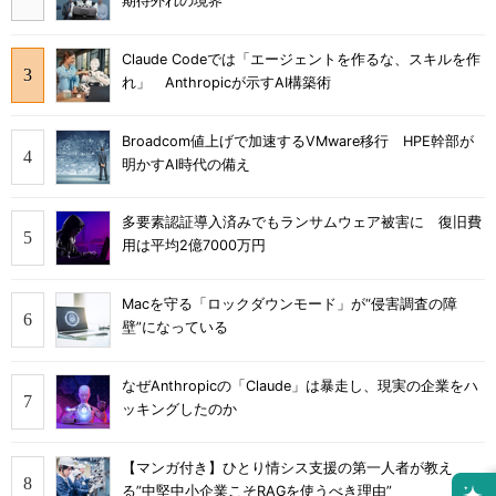
期待外れの境界
Claude Codeでは「エージェントを作るな、スキルを作
れ」 Anthropicが示すAI構築術
Broadcom値上げで加速するVMware移行 HPE幹部が
明かすAI時代の備え
多要素認証導入済みでもランサムウェア被害に 復旧費
用は平均2億7000万円
Macを守る「ロックダウンモード」が“侵害調査の障
壁”になっている
なぜAnthropicの「Claude」は暴走し、現実の企業をハ
ッキングしたのか
【マンガ付き】ひとり情シス支援の第一人者が教え
る”中堅中小企業こそRAGを使うべき理由”