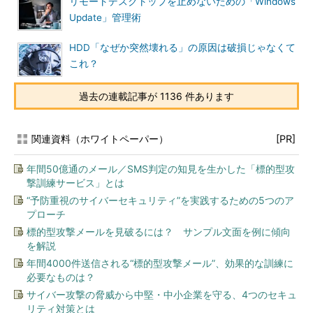
リモートデスクトップを止めないための「Windows
Update」管理術
HDD「なぜか突然壊れる」の原因は破損じゃなくて
これ？
過去の連載記事が 1136 件あります
関連資料（ホワイトペーパー）
[PR]
年間50億通のメール／SMS判定の知見を生かした「標的型攻
撃訓練サービス」とは
“予防重視のサイバーセキュリティ”を実践するための5つのア
プローチ
標的型攻撃メールを見破るには？ サンプル文面を例に傾向
を解説
年間4000件送信される“標的型攻撃メール”、効果的な訓練に
必要なものは？
サイバー攻撃の脅威から中堅・中小企業を守る、4つのセキュ
リティ対策とは