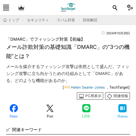
トップ
セキュリティ
スパム対策
技術解説
2024年10月29日
「DMARC」でフィッシング対策【前編】
メール詐欺対策の基礎知識「DMARC」の“3つの機
能”とは？
メールを媒介するフィッシング攻撃は依然として盛んだ。フィッ
シング攻撃に立ち向かうための仕組みとして「DMARC」があ
る。どのような機能があるのか。
[
Helen Searle-Jones
，TechTarget]
PC用表示
関連情報
Share
Post
LINE
Hatena
関連キーワード