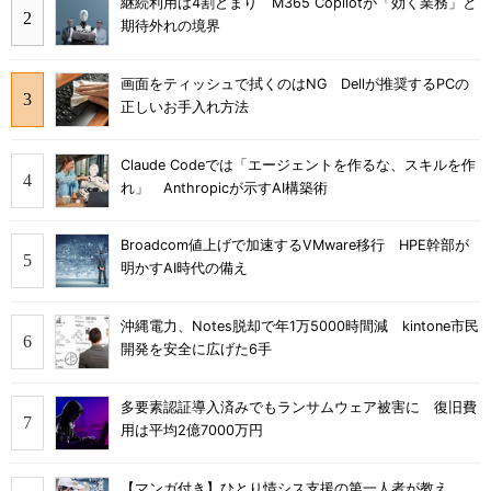
継続利用は4割どまり M365 Copilotが「効く業務」と
期待外れの境界
画面をティッシュで拭くのはNG Dellが推奨するPCの
正しいお手入れ方法
Claude Codeでは「エージェントを作るな、スキルを作
れ」 Anthropicが示すAI構築術
Broadcom値上げで加速するVMware移行 HPE幹部が
明かすAI時代の備え
沖縄電力、Notes脱却で年1万5000時間減 kintone市民
開発を安全に広げた6手
多要素認証導入済みでもランサムウェア被害に 復旧費
用は平均2億7000万円
【マンガ付き】ひとり情シス支援の第一人者が教え