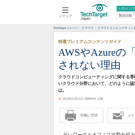
ITイン
製品比較
メディア
クラウド
エンタープライズ
ERP
仮想化
TechTargetジャパン
クラウド
クラウドコンピューティン
データ分析
サーバ＆ストレージ
特選プレミアムコンテンツガイド
CX
スマートモバイル
AWSやAzur
情報系システム
ネットワーク
されない理由
システム運用管理
クラウドコンピューティングに関する専
いクラウド分野において、どのように認
は。
≫
2025年01月31日 18時00分 公開
印刷／PDF
メー
テレワークとオフィス出勤を組み