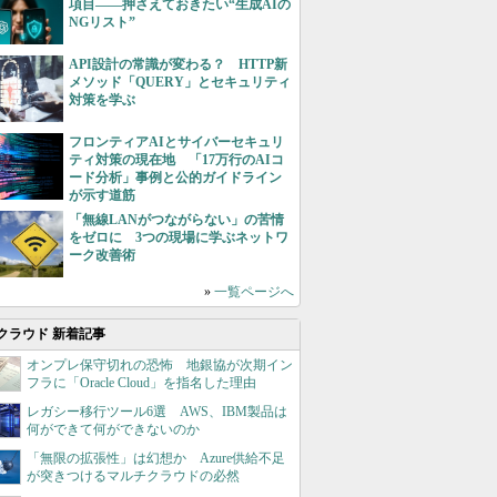
項目――押さえておきたい“生成AIの
NGリスト”
API設計の常識が変わる？ HTTP新
メソッド「QUERY」とセキュリティ
対策を学ぶ
フロンティアAIとサイバーセキュリ
ティ対策の現在地 「17万行のAIコ
ード分析」事例と公的ガイドライン
が示す道筋
「無線LANがつながらない」の苦情
をゼロに 3つの現場に学ぶネットワ
ーク改善術
»
一覧ページへ
クラウド 新着記事
オンプレ保守切れの恐怖 地銀協が次期イン
フラに「Oracle Cloud」を指名した理由
レガシー移行ツール6選 AWS、IBM製品は
何ができて何ができないのか
「無限の拡張性」は幻想か Azure供給不足
が突きつけるマルチクラウドの必然