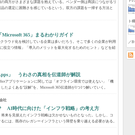
トの
業側の両方がさまざまな課題を抱えている。ベンダー側は商談につながるリ
製品の選定に困難さを感じているという。双方の課題を一掃する方法と
ト構
rosoft 365」まるわかりガイド
境のクラウド化を検討している企業は多いだろう。そこで多くの企業が利用
／B
ービス選定に役立つ情報」「導入のメリットを最大化するためのヒント」などを紹
65 Apps」 うわさの真相を伝道師が解説
が、Officeアプリケーションに関しては「オフライン環境では使えない」「機
くある“誤解”を、Microsoft 365伝道師が1つ1つ解いていく。
会社
？ AI時代に向けた「インフラ戦略」の考え方
、将来を見据えたインフラ戦略は欠かせないものとなった。しかし、コ
するには、既存のレガシーインフラという障壁を乗り越える必要がある。