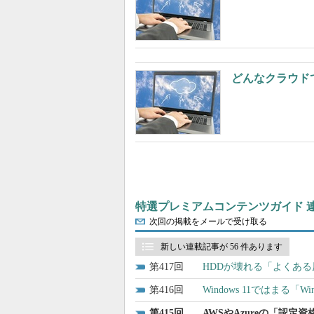
どんなクラウド
特選プレミアムコンテンツガイド 
次回の掲載をメールで受け取る
新しい連載記事が 56 件あります
417
HDDが壊れる「よくあ
416
Windows 11ではまる「
415
AWSやAzureの「認