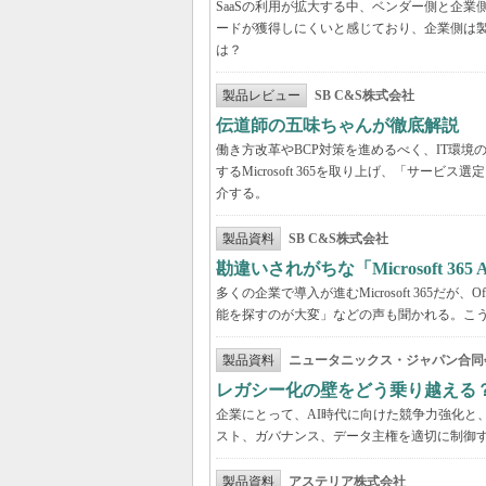
SaaSの利用が拡大する中、ベンダー側と企
ードが獲得しにくいと感じており、企業側は
は？
製品レビュー
SB C&S株式会社
伝道師の五味ちゃんが徹底解説 「Mic
働き方改革やBCP対策を進めるべく、IT環
するMicrosoft 365を取り上げ、「サ
介する。
製品資料
SB C&S株式会社
勘違いされがちな「Microsoft 3
多くの企業で導入が進むMicrosoft 365だ
能を探すのが大変」などの声も聞かれる。こうしたよ
製品資料
ニュータニックス・ジャパン合同
レガシー化の壁をどう乗り越える
企業にとって、AI時代に向けた競争力強化と
スト、ガバナンス、データ主権を適切に制御
製品資料
アステリア株式会社