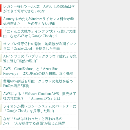
レガシー移行ツール6選 AWS、IBM製品は何
ができて何ができないのか
AzureをやめたらWindowsライセンス料金が60
億円増えた――その笑えない理由
「にゃんこ大戦争」インフラ“大引っ越し”の理
由 なぜAWSからGoogle Cloudに？
オンプレ保守切れの恐怖 地銀協が次期インフ
ラに「Oracle Cloud」を指名した理由
AIインフラの「パブリッククラウド離れ」が急
速に進む“当然の理由”
AWS「CloudEndure」と「Azure Site
Recovery」 2大DRaaSの似た機能、違う機能
費用60％削減も可能 クラウドの無駄を断つ
FinOps活用5事例
AWSによる「VMware Cloud on AWS」販売終了
後の救世主？ 「Amazon EVS」とは
ライオンが脱レガシーシステムのパートナーに
「Google Cloud」を採用した理由
なぜ「SaaSは終わった」と言われるの
か？ ”人が操作する画面”が迎えた限界