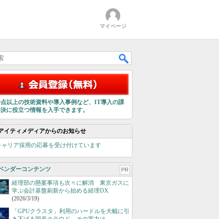
マイページ
00点以上の技術資料や導入事例など、IT導入の課
解決に役立つ情報を入手できます。
アイティメディアからのお知らせ
キャリア採用の応募を受け付けています
ベンダーコンテンツ
PR
経理部の懸案事項も次々に解消 東京ガスに
学ぶ会計基盤刷新から始める経理DX
(2026/3/19)
「GPUクラスタ」利用のハードルを大幅に引