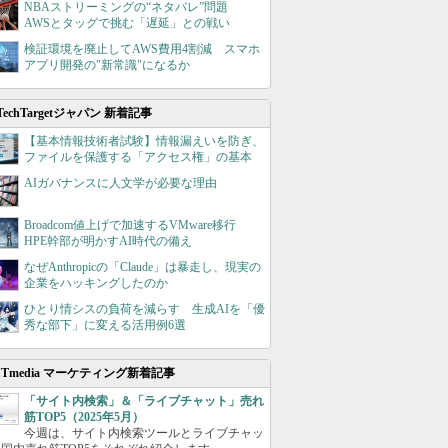
NBAストリーミングの“ネタバレ”問題
AWSとタッグで挑む「遅延」との戦い
検証環境を廃止してAWS費用4割減 スマホ
アプリ開発の"新常識"になるか
TechTargetジャパン 新着記事
【基本情報技術者試験】情報漏えいを防ぎ、
ファイルを保護する「アクセス権」の基本
AIガバナンスに人文学が必要な理由
Broadcom値上げで加速するVMware移行
HPE幹部が明かすAI時代の備え
なぜAnthropicの「Claude」は暴走し、現実の
企業をハッキングしたのか
ひとり情シスの負荷を減らす 生成AIを「優
秀な部下」に変える活用例6選
ITmedia マーケティング新着記事
「サイト内検索」＆「ライブチャット」売れ
筋TOP5（2025年5月）
今週は、サイト内検索ツールとライブチャッ