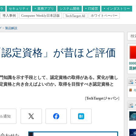
フラ
セキュリティ
業務アプリ
システム開発
IT経営
インダストリー
導入事例
Computer Weekly日本語版
ホワイトペーパー
TechTarget.AI
AI
経営とIT
医療IT
中堅・中小企業とIT
教育IT
グ
製品解説
eの「認定資格」が昔ほど評価
80
題
門知識を示す手段として、認定資格の取得がある。変化が激し
定資格と向き合えばよいのか。取得を目指すべき認定資格と
[
TechTargetジャパン
]
ル通知
合わせた