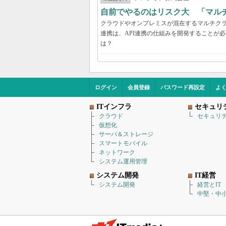
自前でやるのはリスク大 「マル
クラウドやオンプレミスが混在するマルチク
連携は、API連携の仕組みを開発することが
は？
ログイン
会員登録
パスワード再設定
よ
ITインフラ
セキュリ
クラウド
セキュリ
仮想化
サーバ＆ストレージ
スマートモバイル
ネットワーク
システム運用管理
システム開発
IT経営
システム開発
経営とIT
中堅・中小