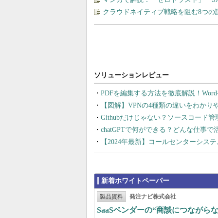
クラウドネイティブ戦略を阻む8つの
PDFを編集する方法を徹底解説！Wor
【図解】VPNの4種類の違いをわか
Githubだけじゃない？ソースコード
chatGPTで何ができる？どんな仕事
【2024年最新】コールセンターシス
新着ホワイトペーパー
製品資料
発注ナビ株式会社
SaaSベンダーの“商談につなが