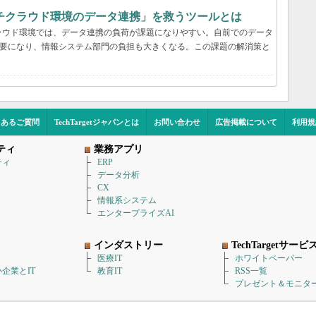
チクラウド環境のデータ連携」を救うツールとは
ラウド環境では、データ連携の負荷が課題になりやすい。自前でのデータ
必要になり、情報システム部門の負担も大きくなる。この課題の解消策と
くあるご質問
TechTargetジャパンとは
お問い合わせ
広告掲載について
利用規
ティ
業務アプリ
ティ
ERP
データ分析
CX
情報系システム
エンタープライズAI
インダストリー
TechTargetサービ
医療IT
ホワイトペーパー
企業とIT
教育IT
RSS一覧
プレゼント＆モニタ