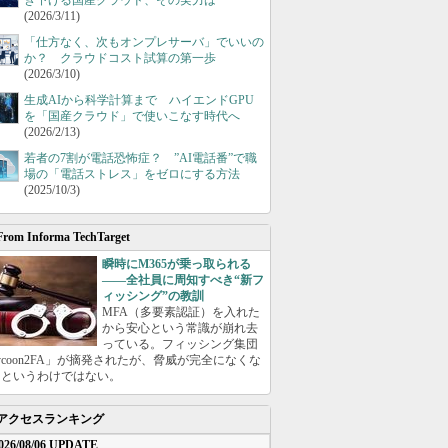
き下げる国産クラウド、その実力は
(2026/3/11)
「仕方なく、次もオンプレサーバ」でいいの
か？ クラウドコスト試算の第一歩
(2026/3/10)
生成AIから科学計算まで ハイエンドGPU
を「国産クラウド」で使いこなす時代へ
(2026/2/13)
若者の7割が電話恐怖症？ ”AI電話番”で職
場の「電話ストレス」をゼロにする方法
(2025/10/3)
From Informa TechTarget
瞬時にM365が乗っ取られる
――全社員に周知すべき“新フ
ィッシング”の教訓
MFA（多要素認証）を入れた
から安心という常識が崩れ去
っている。フィッシング集団
ycoon2FA」が摘発されたが、脅威が完全になくな
たというわけではない。
アクセスランキング
026/08/06 UPDATE