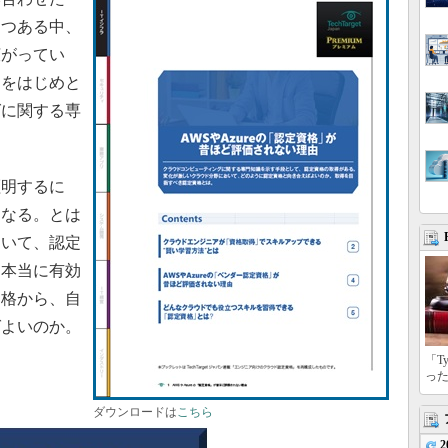
つつある中、
広がってい
スをはじめと
グに関する専
。
明するに
になる。とは
おいて、認定
て本当に有効
資格から、自
ばよいのか。
「T
っ
ダウンロードは
こちら
2