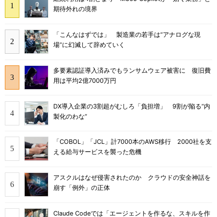
期待外れの境界
「こんなはずでは」 製造業の若手は“アナログな現
場”に幻滅して辞めていく
多要素認証導入済みでもランサムウェア被害に 復旧費
用は平均2億7000万円
DX導入企業の3割超がむしろ「負担増」 9割が陥る“内
製化のわな”
「COBOL」「JCL」計7000本のAWS移行 2000社を支
える給与サービスを襲った危機
アスクルはなぜ侵害されたのか クラウドの安全神話を
崩す「例外」の正体
Claude Codeでは「エージェントを作るな、スキルを作