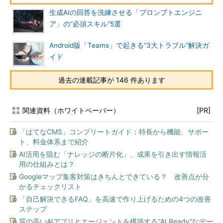
生成AIの回答を洗練させる「プロンプトエンジニ
ア」の“必須スキル”5選
Android版「Teams」で起きる“3大トラブル”解決ガ
イド
過去の連載記事が 146 件あります
関連資料（ホワイトペーパー）
[PR]
「はてなCMS」コンプリートガイド：特長から機能、サポー
ト、料金体系まで紹介
AI活用を阻む「ナレッジの断片化」、成果を引き出す情報活
用の仕組みとは？
Googleマップ集客対策はきちんとできている？ 改善点が分
かるチェックリスト
「自己解決できるFAQ」を高速で作り上げるための4つの改善
ステップ
質の高いAIアプリとエージェントを構築する“AI Ready”なデー