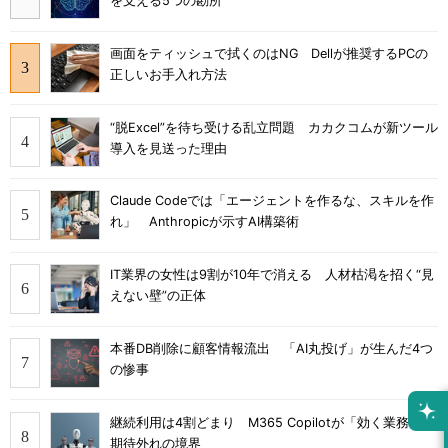
を支える5つの勘所
画面をティッシュで拭くのはNG Dellが推奨するPCの
正しいお手入れ方法
“脱Excel”を待ち受ける乱立問題 カカクコムが新ツール
導入を見送った理由
Claude Codeでは「エージェントを作るな、スキルを作
れ」 Anthropicが示すAI構築術
IT業界の女性は9割が10年で消える 人材枯渇を招く“見
えない壁”の正体
本番DB削除に顧客情報流出 「AI丸投げ」が生んだ4つ
の惨事
継続利用は4割どまり M365 Copilotが「効く業務」と
期待外れの境界