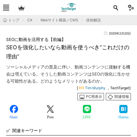
トップ
CX
Webサイト構築／CMS
技術解説
2025年2月20日
SEOに動画を活用する【前編】
SEOを強化したいなら動画を使うべき“これだけの
理由”
ソーシャルメディアの普及に伴い、動画コンテンツに接触する機
会は増えている。そうした動画コンテンツはSEOの強化に生かせ
る可能性がある。どのようなメリットがあるのか。
[
Tim Murphy
，TechTarget]
PC用表示
関連情報
Share
Post
LINE
Hatena
関連キーワード