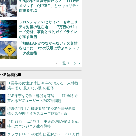
API設計の常識が変わる？ HTTP新
メソッド「QUERY」とセキュリティ
対策を学ぶ
フロンティアAIとサイバーセキュリ
ティ対策の現在地 「17万行のAIコ
ード分析」事例と公的ガイドライン
が示す道筋
「無線LANがつながらない」の苦情
をゼロに 3つの現場に学ぶネットワ
ーク改善術
»
一覧ページへ
ERP 新着記事
IT業界の女性は9割が10年で消える 人材枯
渇を招く“見えない壁”の正体
SAP保守を分割・離脱も可能に EU承認で
変わるECCユーザーの2027年問題
現場の“勝手な機能追加”でERP予算が崩壊
情シスが押さえるスコープ防衛7カ条
「即戦力」は幻想？ 中途の3割が消えるAI
時代のエンジニア生存戦略
クラウドERPへの移行は正解か？ 2800万件