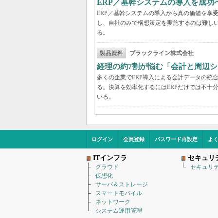
ERP／基幹システムの導入を成
ERP／基幹システムの導入から真の価値を享
し、自社のみで構想策定を実施するのは難し
る。
製品資料
ブラックライン株式会社
経理の約7割が悩む「会計と周辺
多くの企業でERP導入による会計データの統
る。決算を効率化するにはERPだけでは不十
いる。
ログイン
会員登録
パスワード再設定
よ
ITインフラ
セキュリ
クラウド
セキュリ
仮想化
サーバ＆ストレージ
スマートモバイル
ネットワーク
システム運用管理