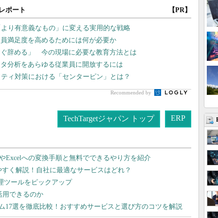
レポート
【PR】
「より有意義なもの」に変える実用的な戦略
業員満足度を高めるためには何が必要か
すぐ辞める」 今の現場に必要な教育方法とは
ータ分析をあらゆる従業員に開放するには
リティ対策における「センターピン」とは？
Recommended by
ERP
TechTargetジャパン トップ
dやExcelへの変換手順と無料でできるやり方を紹介
りやすく解説！自社に最適なサービスはどれ？
管理ツールをピックアップ
で活用できるのか
テム17選を徹底比較！おすすめサービスと選び方のコツを解説