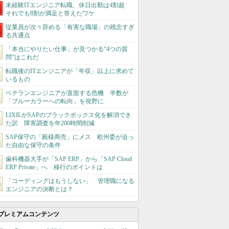
未経験ITエンジニア転職、休日出勤は4割超
それでも8割が満足と答えたワケ
従業員が次々辞める「有害な職場」の残念すぎ
る共通点
「本当にやりたい仕事」が見つかる“4つの質
問”はこれだ
転職後のITエンジニアが「年収」以上に求めて
いるもの
ベテランエンジニアが直面する危機 半数が
「ブルーカラーへの転向」を視野に
LIXILがSAPのブラックボックス化を解消でき
た訳 障害調査を年200時間削減
SAP保守の「殿様商売」にメス 欧州委が迫っ
た自由な保守の条件
歯科機器大手が「SAP ERP」から「SAP Cloud
ERP Private」へ 移行のポイントは
「コーディングはもうしない」 管理職になる
エンジニアの決断とは？
プレミアムコンテンツ