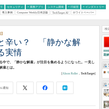
フラ
セキュリティ
業務アプリ
システム開発
IT経営
インダストリー
導入事例
Computer Weekly日本語版
ホワイトペーパー
TechTarget.AI
AI
経営とIT
医療IT
中堅・中小企業とIT
教育IT
回】
と辛い？ 「静かな解
る実情
80
題
る中で、「静かな解雇」が注目を集めるようになった。一見し
解雇とは。
[
Alison Roller
，
TechTarget
]
ル通知