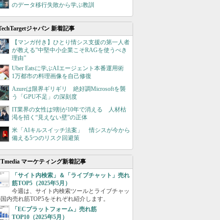
のデータ移行失敗から学ぶ教訓
TechTargetジャパン 新着記事
【マンガ付き】ひとり情シス支援の第一人者
が教える”中堅中小企業こそRAGを使うべき
理由”
Uber Eatsに学ぶAIエージェント本番運用術
1万都市の料理画像を自己修復
Azureは限界ギリギリ 絶好調Microsoftを襲
う「GPU不足」の深刻度
IT業界の女性は9割が10年で消える 人材枯
渇を招く“見えない壁”の正体
米「AIキルスイッチ法案」 情シスが今から
備える5つのリスク回避策
ITmedia マーケティング新着記事
「サイト内検索」＆「ライブチャット」売れ
筋TOP5（2025年5月）
今週は、サイト内検索ツールとライブチャッ
国内売れ筋TOP5をそれぞれ紹介します。
「ECプラットフォーム」売れ筋
TOP10（2025年5月）