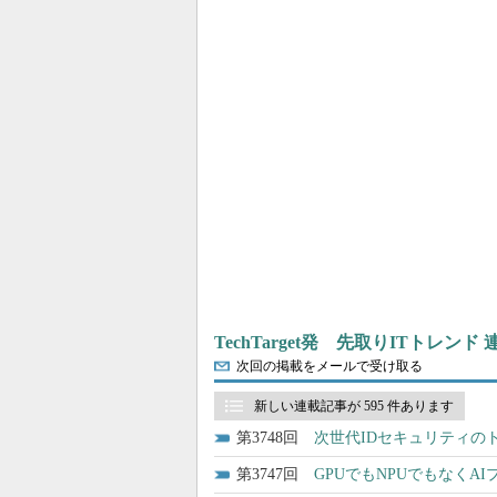
TechTarget発 先取りITトレンド
次回の掲載をメールで受け取る
新しい連載記事が 595 件あります
3748
次世代IDセキュリティの
3747
GPUでもNPUでもなくAI