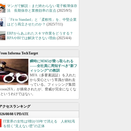
マンガで解説：まだ終わらない電子帳簿保存
法 長期保存と業務効率の盲点
(2025/9/5)
「Fit to Standard」と「柔軟性」を、中堅企業
はどう両立させたのか？
(2025/7/11)
ERPからあぶれたスキマ作業をどうする？
RPAやBIでは解決できない理由
(2025/4/4)
From Informa TechTarget
瞬時にM365が乗っ取られる
――全社員に周知すべき“新フ
ィッシング”の教訓
MFA（多要素認証）を入れた
から安心という常識が崩れ去
っている。フィッシング集団
ycoon2FA」が摘発されたが、脅威が完全になくな
たというわけではない。
アクセスランキング
026/08/08 UPDATE
IT業界の女性は9割が10年で消える 人材枯渇
を招く“見えない壁”の正体