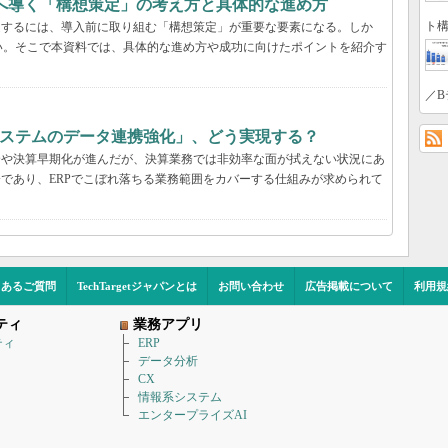
功へ導く「構想策定」の考え方と具体的な進め方
ト構
受するには、導入前に取り組む「構想策定」が重要な要素になる。しか
い。そこで本資料では、具体的な進め方や成功に向けたポイントを紹介す
／B
システムのデータ連携強化」、どう実現する？
合や決算早期化が進んだが、決算業務では非効率な面が拭えない状況にあ
分であり、ERPでこぼれ落ちる業務範囲をカバーする仕組みが求められて
くあるご質問
TechTargetジャパンとは
お問い合わせ
広告掲載について
利用規
ティ
業務アプリ
ティ
ERP
データ分析
CX
情報系システム
エンタープライズAI