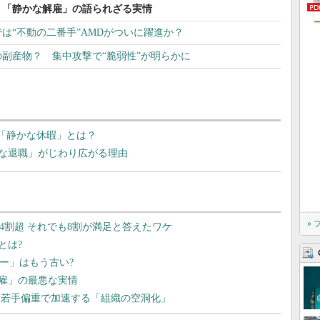
 「静かな解雇」の語られざる実情
U」では“不動の二番手”AMDがついに躍進か？
気」の副産物？ 集中攻撃で“脆弱性”が明らかに
”「静かな休暇」とは？
な退職」がじわり広がる理由
»