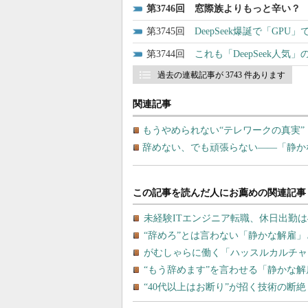
3746
窓際族よりもっと辛い？
3745
DeepSeek爆誕で「GP
3744
これも「DeepSeek人
過去の連載記事が 3743 件あります
関連記事
もうやめられない“テレワークの真実
辞めない、でも頑張らない――「静か