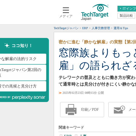
ITイン
製品比較
メディア
クラウド
エンタープライズ
ERP
仮想化
TechTargetジャパン
ERP
人事労務管理
運用＆Tips
データ分析
サーバ＆ストレージ
密かに進む「静かな解雇」の実態【第2
CX
スマートモバイル
ココ知り！
窓際族よりもっ
情報系システム
ネットワーク
かな解雇の法的リスク
雇」の語られざ
システム運用管理
chTargetジャパン第2回の
点
テレワークの普及とともに働き方が変わ
て通常時とは見分けが付きにくい静かな
場での兆候と見分け方
≫
2025年02月23日 08時15分 公開
印刷／PDF
メー
関連キーワード