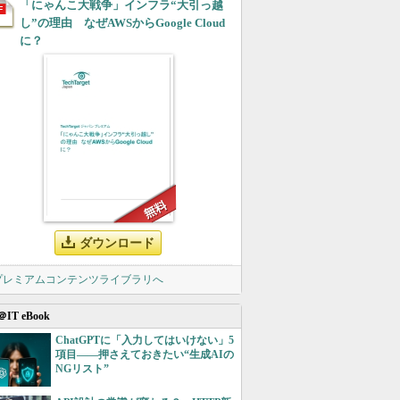
「にゃんこ大戦争」インフラ“大引っ越
し”の理由 なぜAWSからGoogle Cloud
に？
ダウンロード
 プレミアムコンテンツライブラリへ
＠IT eBook
ChatGPTに「入力してはいけない」5
項目――押さえておきたい“生成AIの
NGリスト”