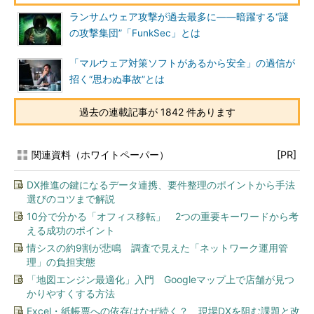
ランサムウェア攻撃が過去最多に――暗躍する“謎
の攻撃集団”「FunkSec」とは
「マルウェア対策ソフトがあるから安全」の過信が
招く“思わぬ事故”とは
過去の連載記事が 1842 件あります
関連資料（ホワイトペーパー）
[PR]
DX推進の鍵になるデータ連携、要件整理のポイントから手法
選びのコツまで解説
10分で分かる「オフィス移転」 2つの重要キーワードから考
える成功のポイント
情シスの約9割が悲鳴 調査で見えた「ネットワーク運用管
理」の負担実態
「地図エンジン最適化」入門 Googleマップ上で店舗が見つ
かりやすくする方法
Excel・紙帳票への依存はなぜ続く？ 現場DXを阻む課題と改