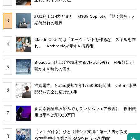
継続利用は4割どまり M365 Copilotが「効く業務」と
期待外れの境界
Claude Codeでは「エージェントを作るな、スキルを作
れ」 Anthropicが示すAI構築術
Broadcom値上げで加速するVMware移行 HPE幹部が
明かすAI時代の備え
沖縄電力、Notes脱却で年1万5000時間減 kintone市民
開発を安全に広げた6手
多要素認証導入済みでもランサムウェア被害に 復旧費
用は平均2億7000万円
【マンガ付き】ひとり情シス支援の第一人者が教え
る”中堅中小企業こそRAGを使うべき理由”