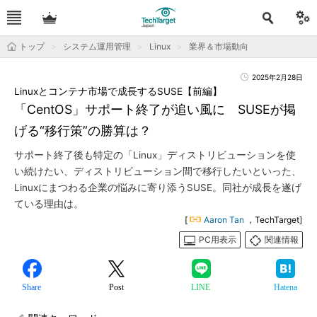
トップ
システム運用管理
Linux
業界＆市場動向
2025年2月28日
Linuxとコンテナ市場で成長するSUSE【前編】
「CentOS」サポート終了が追い風に SUSEが掲
げる“移行策”の勝算は？
サポート終了後も特定の「Linux」ディストリビューションを使
い続けたい、ディストリビューション間で移行したいといった、
Linuxにまつわる企業の悩みに寄り添うSUSE。同社が成長を遂げ
ている理由は。
[
Aaron Tan
，TechTarget]
PC用表示
関連情報
Share
Post
LINE
Hatena