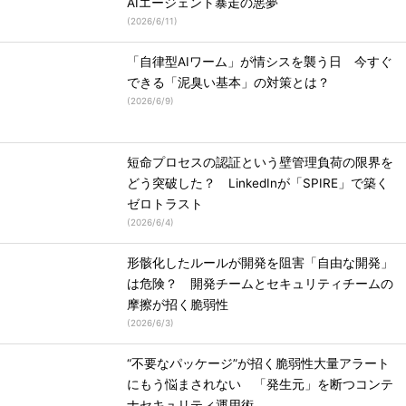
AIエージェント暴走の悪夢
(
2026/6/11
)
「自律型AIワーム」が情シスを襲う日 今すぐ
できる「泥臭い基本」の対策とは？
(
2026/6/9
)
短命プロセスの認証という壁管理負荷の限界を
どう突破した？ LinkedInが「SPIRE」で築く
ゼロトラスト
(
2026/6/4
)
形骸化したルールが開発を阻害「自由な開発」
は危険？ 開発チームとセキュリティチームの
摩擦が招く脆弱性
(
2026/6/3
)
“不要なパッケージ”が招く脆弱性大量アラート
にもう悩まされない 「発生元」を断つコンテ
ナセキュリティ運用術