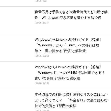
(
2026/4/3
)
容量不足は予防できる大容量時代でも油断は禁
物 Windowsの空き容量を増やす方法10選
(
2026/3/31
)
WindowsからLinuxへの移行ガイド【後編】
「Windows」から「Linux」への移行は危
険？ 襲い掛かる“代償”と解決策
(
2026/3/29
)
WindowsからLinuxへの移行ガイド【前編】
「Windows 11」への強制移行は回避できる？
古いPCを救う“意外”な選択肢
(
2026/3/28
)
本番環境での利用に潜む深刻なリスクOSSはか
えって高くつく？ 「料金ゼロ」の裏で膨らむ
技術的負債とIT部門の疲弊
(
2026/3/27
)