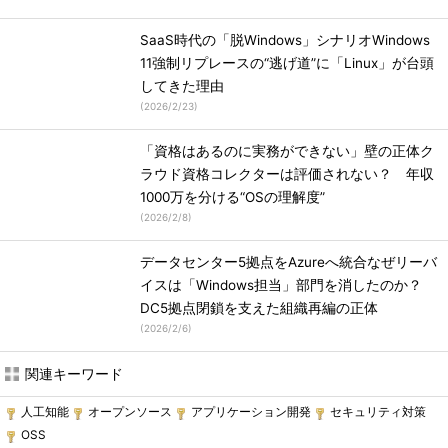
SaaS時代の「脱Windows」シナリオWindows
11強制リプレースの“逃げ道”に「Linux」が台頭
してきた理由
(
2026/2/23
)
「資格はあるのに実務ができない」壁の正体ク
ラウド資格コレクターは評価されない？ 年収
1000万を分ける“OSの理解度”
(
2026/2/8
)
データセンター5拠点をAzureへ統合なぜリーバ
イスは「Windows担当」部門を消したのか？
DC5拠点閉鎖を支えた組織再編の正体
(
2026/2/6
)
関連キーワード
人工知能
オープンソース
アプリケーション開発
セキュリティ対策
OSS