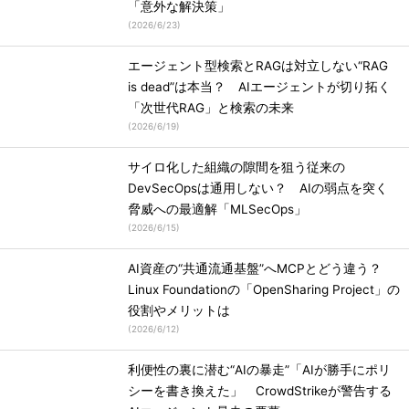
「意外な解決策」
(
2026/6/23
)
エージェント型検索とRAGは対立しない“RAG
is dead”は本当？ AIエージェントが切り拓く
「次世代RAG」と検索の未来
(
2026/6/19
)
サイロ化した組織の隙間を狙う従来の
DevSecOpsは通用しない？ AIの弱点を突く
脅威への最適解「MLSecOps」
(
2026/6/15
)
AI資産の“共通流通基盤”へMCPとどう違う？
Linux Foundationの「OpenSharing Project」の
役割やメリットは
(
2026/6/12
)
利便性の裏に潜む“AIの暴走”「AIが勝手にポリ
シーを書き換えた」 CrowdStrikeが警告する