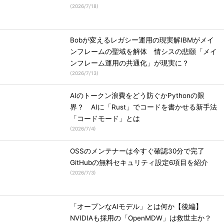
(
2026/7/18
)
Bobが変えるレガシー運用の現実解IBMがメイ
ンフレームの聖域を解体 情シスの悲願「メイ
ンフレーム運用の共通化」が現実に？
(
2026/7/13
)
AIのトークン浪費をどう防ぐかPythonの限
界？ AIに「Rust」でコードを書かせる新手法
「コードモード」とは
(
2026/7/4
)
OSSのメンテナーは今すぐ確認30分で完了
GitHubの無料セキュリティ設定6項目を紹介
(
2026/7/3
)
「オープンなAIモデル」とは何か【後編】
NVIDIAも採用の「OpenMDW」は救世主か？