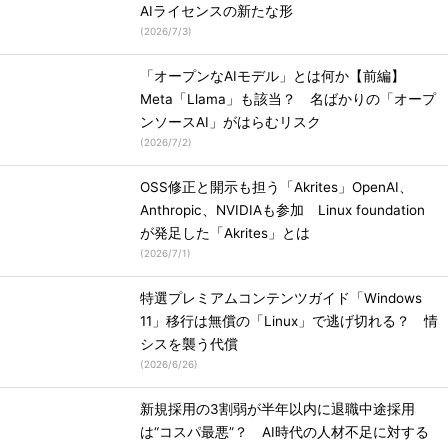
AIライセンスの新たな形
(
2026/7/3
)
「オープンなAIモデル」とは何か【前編】
Meta「Llama」も該当？ 名ばかりの「オープ
ンソースAI」がはらむリスク
(
2026/7/2
)
OSS修正と開示も担う「Akrites」OpenAI、
Anthropic、NVIDIAも参加 Linux foundation
が発足した「Akrites」とは
(
2026/7/1
)
特選プレミアムコンテンツガイド「Windows
11」移行は無償の「Linux」で逃げ切れる？ 情
シスを襲う代償
(
2026/6/26
)
新規採用の3割弱が半年以内に退職中途採用
は“コスパ最悪”？ AI時代の人材不足に対する