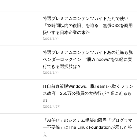
特選プレミアムコンテンツガイドただで使い
「12時間以内の復旧」を迫る 無償OSSを商用
扱いする日本企業の末路
(
2026/5/4
)
特選プレミアムコンテンツガイドあの組織も脱
ベンダーロックイン ”脱Windows”を気軽に実
行できる選択肢は？
(
2026/5/4
)
IT自前政策脱Windows、脱Teamsへ動くフラン
ス政府 250万公務員の大移行が企業に迫るも
の
(
2026/4/27
)
「AI任せ」のシステム構築の限界「プログラマ
ー不要論」にThe Linux Foundationが示した答
え