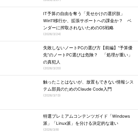
IT予算の自由を奪う「見せかけの選択肢」
Win11移行か、拡張サポートへの課金か？ ベ
ンダーに搾取されないためのOS戦略
(
2026/3/24
)
失敗しないノートPCの選び方【前編】“予算優
先”のノートPC選びは危険？ 「処理が重い」
の真犯人
(
2026/3/20
)
触ったことはないが、放置もできない情報シス
テム部員のためのClaude Code入門
(
2026/3/13
)
特選プレミアムコンテンツガイド「Windows
派」「Linux派」を分ける決定的な違い
(
2026/3/8
)