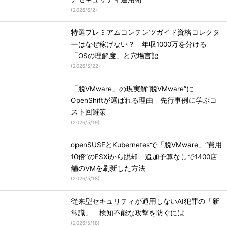
(
2026/6/2
)
特選プレミアムコンテンツガイド資格コレクタ
ーはなぜ稼げない？ 年収1000万を分ける
「OSの理解度」と穴場言語
(
2026/5/22
)
「脱VMware」の現実解”脱VMware”に
OpenShiftが選ばれる理由 先行事例に学ぶコ
スト回避策
(
2026/5/19
)
openSUSEとKubernetesで「脱VMware」“費用
10倍”のESXiから脱却 追加予算なしで1400店
舗のVMを刷新した方法
(
2026/5/18
)
従来型セキュリティが通用しないAI犯罪の「新
常識」 検知不能な攻撃を防ぐには
(
2026/5/18
)