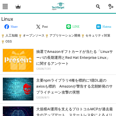
Linux
Share
Post
LINE
Hatena
人工知能
オープンソース
アプリケーション開発
セキュリティ対策
OSS
抽選でAmazonギフトカードが当たる「Linuxサ
ーバの長期運用とRed Hat Enterprise Linux」
に関するアンケート
(
2026/7/31
)
主要npmライブラリ4種を標的に1億DL超の
axiosも標的 Amazonが警告する北朝鮮発のサ
プライチェーン攻撃の実態
(
2026/8/1
)
大規模AI運用を支えるプロトコルMCPが過去最
大のアップデート ステートレス化によるメリ