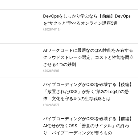
DevOpsをしっかり学ぶなら【前編】DevOps
を“サクッと”学べるオンライン講座5選
(
2026/4/13
)
AIワークロードに最適なのはAI性能を左右する
クラウドストレージ選定、コストと性能を両立
させる4つの鉄則
(
2026/4/8
)
バイブコーディングがOSSを破壊する【後編】
「放置されたOSS」が招く“第2のLog4j”の恐
怖 文化を守る4つの生存戦略とは
(
2026/4/7
)
バイブコーディングがOSSを破壊する【前編】
AI任せが招くOSS「善意のサイクル」の終わ
り バイブコーディングが奪うもの