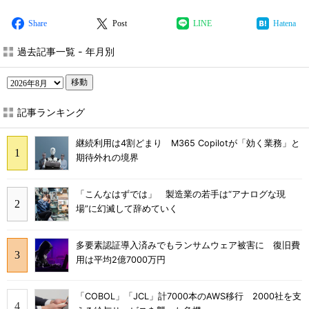
Share
Post
LINE
Hatena
過去記事一覧 - 年月別
移動
記事ランキング
継続利用は4割どまり M365 Copilotが「効く業務」と
期待外れの境界
「こんなはずでは」 製造業の若手は“アナログな現
場”に幻滅して辞めていく
多要素認証導入済みでもランサムウェア被害に 復旧費
用は平均2億7000万円
「COBOL」「JCL」計7000本のAWS移行 2000社を支