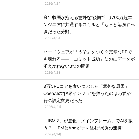
(
2026/4/24
)
高年収層が抱える意外な“後悔”年収700万超エ
ンジニアに共通するスキルと「もっと勉強すべ
きだった分野」
(
2026/4/24
)
ハードウェアが「うそ」をつく？完璧なDBで
も壊れる――「コミット成功」なのにデータが
消えかねない3つの問題
(
2026/4/23
)
3万CPUコアを食いつぶした「意外な原因」
OpenAIの“限界インフラ”を救ったのはわずか1
行の設定変更だった
(
2026/4/21
)
「IBM Z」が進化「メインフレーム」でAIを扱
う？ IBMとArmが手を組む“異例の連携”
(
2026/4/14
)