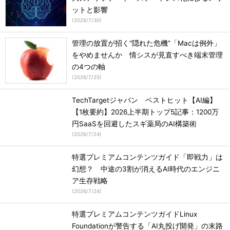
ットと影響
(
2026/7/30
)
管理の放置が招く“隠れた危機”「Macは例外」
をやめませんか 情シスが見直すべき端末管理
の4つの軸
(
2026/7/25
)
TechTargetジャパン ベストヒット【AI編】
【1枚要約】2026上半期トップ5記事：1200万
円SaaSを回避したスギ薬局のAI構築術
(
2026/7/24
)
特選プレミアムコンテンツガイド「即戦力」は
幻想？ 中途の3割が消えるAI時代のエンジニ
ア生存戦略
(
2026/7/24
)
特選プレミアムコンテンツガイドLinux
Foundationが警告する「AI丸投げ開発」の末路