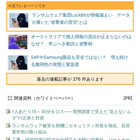
ランサムウェア集団LockBitが情報漏えい データ
が暴いた“攻撃者の苦労”とは
オーストラリアで個人情報の流出が止まらないのは
なぜ？ 学ぶべき教訓と攻撃例
SAPやSamsung製品も安全ではない？ 増え続け
る脆弱性の実態と緊急度
過去の連載記事が 276 件あります
関連資料（ホワイトペーパー）
[PR]
1人あたり15～30分をロス――実態調査で見えた“見えないム
ダ”の正体と対策
ランサムウェア被害を契機にセキュリティ対策を強化、荏原
製作所の取り組み
工事・保守現場の協力会社対応を大幅に効率化、パートナー