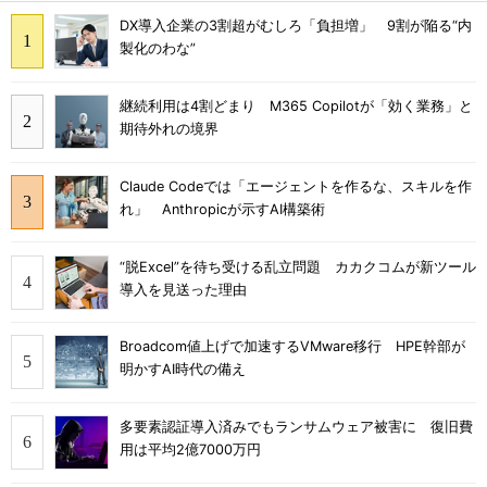
DX導入企業の3割超がむしろ「負担増」 9割が陥る“内
製化のわな”
継続利用は4割どまり M365 Copilotが「効く業務」と
期待外れの境界
Claude Codeでは「エージェントを作るな、スキルを作
れ」 Anthropicが示すAI構築術
“脱Excel”を待ち受ける乱立問題 カカクコムが新ツール
導入を見送った理由
Broadcom値上げで加速するVMware移行 HPE幹部が
明かすAI時代の備え
多要素認証導入済みでもランサムウェア被害に 復旧費
用は平均2億7000万円