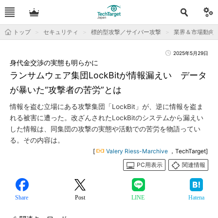
トップ
セキュリティ
標的型攻撃／サイバー攻撃
業界＆市場動向
2025年5月29日
身代金交渉の実態も明らかに
ランサムウェア集団LockBitが情報漏えい データ
が暴いた“攻撃者の苦労”とは
情報を盗む立場にある攻撃集団「LockBit」が、逆に情報を盗ま
れる被害に遭った。改ざんされたLockBitのシステムから漏えい
した情報は、同集団の攻撃の実態や活動での苦労を物語ってい
る。その内容は。
[
Valery Riess-Marchive
，TechTarget]
PC用表示
関連情報
Share
Post
LINE
Hatena