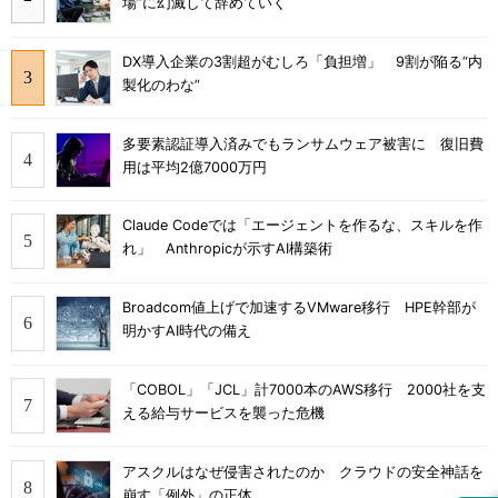
場”に幻滅して辞めていく
DX導入企業の3割超がむしろ「負担増」 9割が陥る“内
製化のわな”
多要素認証導入済みでもランサムウェア被害に 復旧費
用は平均2億7000万円
Claude Codeでは「エージェントを作るな、スキルを作
れ」 Anthropicが示すAI構築術
Broadcom値上げで加速するVMware移行 HPE幹部が
明かすAI時代の備え
「COBOL」「JCL」計7000本のAWS移行 2000社を支
える給与サービスを襲った危機
アスクルはなぜ侵害されたのか クラウドの安全神話を
崩す「例外」の正体