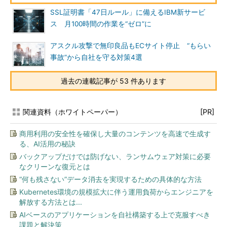
SSL証明書「47日ルール」に備えるIBM新サービ
ス 月100時間の作業を“ゼロ”に
アスクル攻撃で無印良品もECサイト停止 “もらい
事故”から自社を守る対策4選
過去の連載記事が 53 件あります
関連資料（ホワイトペーパー）
[PR]
商用利用の安全性を確保し大量のコンテンツを高速で生成す
る、AI活用の秘訣
バックアップだけでは防げない、ランサムウェア対策に必要
なクリーンな復元とは
“何も残さない”データ消去を実現するための具体的な方法
Kubernetes環境の規模拡大に伴う運用負荷からエンジニアを
解放する方法とは...
AIベースのアプリケーションを自社構築する上で克服すべき
課題と解決策