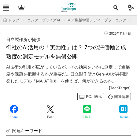
トップ
エンタープライズAI
AI／機械学習／ディープラーニング
運
2025年11月4日
日立製作所が提供
御社のAI活用の「実効性」は？ 7つの評価軸と成
熟度の測定モデルを無償公開
AI技術の利用が広がっているが、その効果をいかに測定して進展
度や課題を把握するかが重要だ。日立製作所とGen-AXが共同開
発したモデル「MA-ATRIX」を使えば、何ができるのか。
[TechTarget]
PC用表示
関連情報
Share
Post
LINE
Hatena
関連キーワード