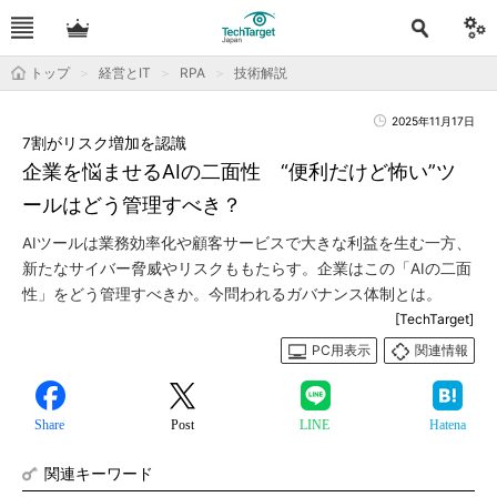
トップ
経営とIT
RPA
技術解説
2025年11月17日
7割がリスク増加を認識
企業を悩ませるAIの二面性 “便利だけど怖い”ツ
ールはどう管理すべき？
AIツールは業務効率化や顧客サービスで大きな利益を生む一方、
新たなサイバー脅威やリスクももたらす。企業はこの「AIの二面
性」をどう管理すべきか。今問われるガバナンス体制とは。
[TechTarget]
PC用表示
関連情報
Share
Post
LINE
Hatena
関連キーワード