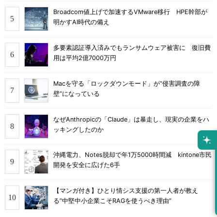
Broadcom値上げで加速するVMware移行 HPE幹部が
明かすAI時代の備え
多要素認証導入済みでもランサムウェア被害に 復旧費
用は平均2億7000万円
Macを守る「ロックダウンモード」が“侵害調査の障
壁”になっている
なぜAnthropicの「Claude」は暴走し、現実の企業をハ
ッキングしたのか
沖縄電力、Notes脱却で年1万5000時間減 kintone市民
開発を安全に広げた6手
【マンガ付き】ひとり情シス支援の第一人者が教え
る”中堅中小企業こそRAGを使うべき理由”