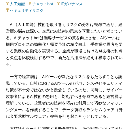
人工知能
|
チャットbot
|
ITガバナンス
|
セキュリティリスク
AI（人工知能）技術を取り巻くリスクの分析は複雑であり、経
営層の悩みは深い。企業はAI技術の恩恵を享受したいと考えてい
る。AIチャットbotは顧客サービスの質を向上させ、AIツールは
採用プロセスの効率化と需要予測の精度向上、手作業や思考を要
する業務の自動化を実現する。企業が職場におけるAI技術の利点
と欠点を比較検討する中で、新たな活用法が絶えず模索されてい
る。
一方で経営層は、AIツールが新たなリスクをもたらすことも認
識している。自社におけるAIツールのガバナンスやセキュリティ
対策が不十分ではないかと懸念しているのだ。同時に、サイバー
攻撃者によるAI技術の悪用も、対処すべき脅威であると経営層は
理解している。攻撃者はAI技術を巧みに利用して巧妙なフィッシ
ングメールを作成することで、データ窃取やランサムウェア（身
代金要求型マルウェア）被害を引き起こそうとしている。
本稿はAIツールに関連する懸念事項と、その対策について掘り