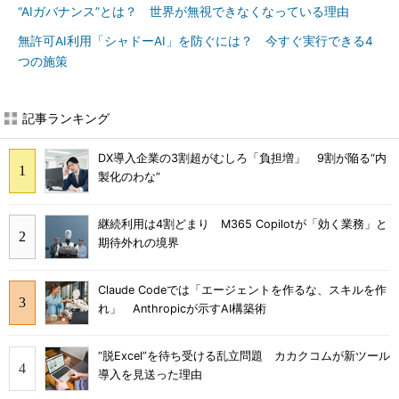
“AIガバナンス”とは？ 世界が無視できなくなっている理由
無許可AI利用「シャドーAI」を防ぐには？ 今すぐ実行できる4
つの施策
記事ランキング
DX導入企業の3割超がむしろ「負担増」 9割が陥る“内
製化のわな”
継続利用は4割どまり M365 Copilotが「効く業務」と
期待外れの境界
Claude Codeでは「エージェントを作るな、スキルを作
れ」 Anthropicが示すAI構築術
“脱Excel”を待ち受ける乱立問題 カカクコムが新ツール
導入を見送った理由