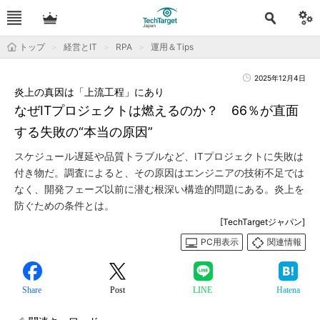
トップ
経営とIT
RPA
運用＆Tips
2025年12月4日
炎上の真因は「上流工程」にあり
なぜITプロジェクトは燃えるのか？ 66％が直面
する失敗の“本当の原因”
スケジュール遅延や品質トラブルなど、ITプロジェクトに失敗は
付き物だ。調査によると、その原因はエンジニアの技術不足では
なく、開発フェーズ以前に潜む根深い構造的問題にある。炎上を
防ぐための条件とは。
[TechTargetジャパン]
PC用表示
関連情報
Share
Post
LINE
Hatena