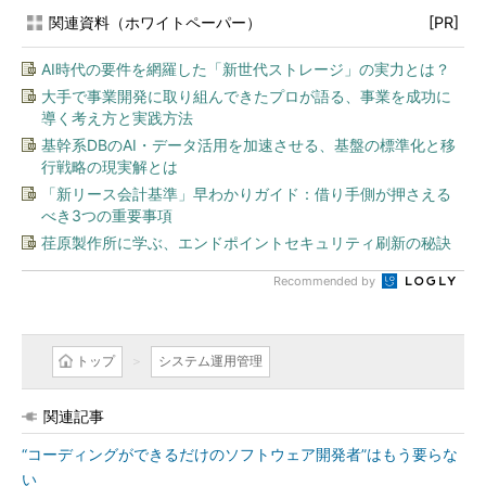
関連資料（ホワイトペーパー）
[PR]
AI時代の要件を網羅した「新世代ストレージ」の実力とは？
大手で事業開発に取り組んできたプロが語る、事業を成功に
導く考え方と実践方法
基幹系DBのAI・データ活用を加速させる、基盤の標準化と移
行戦略の現実解とは
「新リース会計基準」早わかりガイド：借り手側が押さえる
べき3つの重要事項
荏原製作所に学ぶ、エンドポイントセキュリティ刷新の秘訣
Recommended by
トップ
システム運用管理
関連記事
“コーディングができるだけのソフトウェア開発者”はもう要らな
い