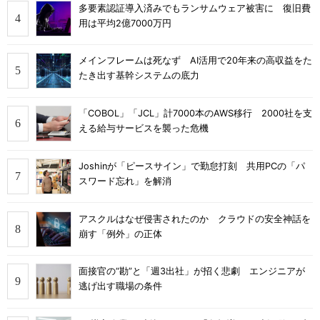
多要素認証導入済みでもランサムウェア被害に 復旧費
用は平均2億7000万円
メインフレームは死なず AI活用で20年来の高収益をた
たき出す基幹システムの底力
「COBOL」「JCL」計7000本のAWS移行 2000社を支
える給与サービスを襲った危機
Joshinが「ピースサイン」で勤怠打刻 共用PCの「パ
スワード忘れ」を解消
アスクルはなぜ侵害されたのか クラウドの安全神話を
崩す「例外」の正体
面接官の“勘”と「週3出社」が招く悲劇 エンジニアが
逃げ出す職場の条件